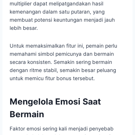
multiplier dapat melipatgandakan hasil
kemenangan dalam satu putaran, yang
membuat potensi keuntungan menjadi jauh
lebih besar.
Untuk memaksimalkan fitur ini, pemain perlu
memahami simbol pemicunya dan bermain
secara konsisten. Semakin sering bermain
dengan ritme stabil, semakin besar peluang
untuk memicu fitur bonus tersebut.
Mengelola Emosi Saat
Bermain
Faktor emosi sering kali menjadi penyebab