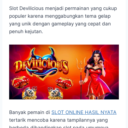
h
a
e
e
k
i
h
a
c
s
l
y
n
a
Slot Devilicious menjadi permainan yang cukup
t
e
s
e
p
e
r
populer karena menggabungkan tema gelap
s
b
e
g
e
e
yang unik dengan gameplay yang cepat dan
A
o
n
r
penuh kejutan.
p
o
g
a
p
k
e
m
r
Banyak pemain di
SLOT ONLINE HASIL NYATA
tertarik mencoba karena tampilannya yang
berbeda dibandingkan slot pada umumnya,