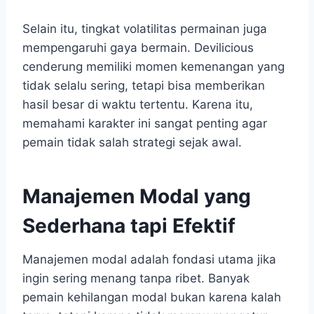
Selain itu, tingkat volatilitas permainan juga
mempengaruhi gaya bermain. Devilicious
cenderung memiliki momen kemenangan yang
tidak selalu sering, tetapi bisa memberikan
hasil besar di waktu tertentu. Karena itu,
memahami karakter ini sangat penting agar
pemain tidak salah strategi sejak awal.
Manajemen Modal yang
Sederhana tapi Efektif
Manajemen modal adalah fondasi utama jika
ingin sering menang tanpa ribet. Banyak
pemain kehilangan modal bukan karena kalah