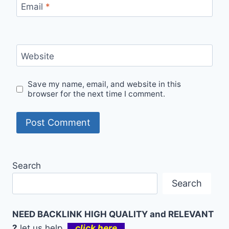
Email
*
Website
Save my name, email, and website in this
browser for the next time I comment.
Search
Search
NEED BACKLINK HIGH QUALITY and RELEVANT
?
let us help.
click here