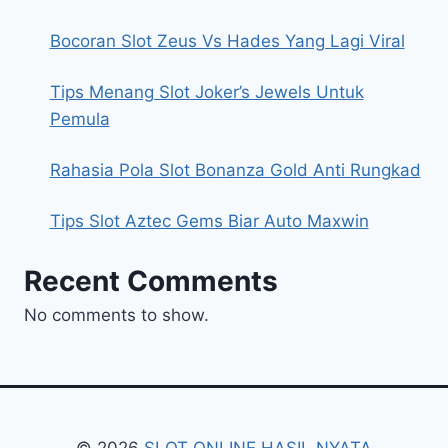
Bocoran Slot Zeus Vs Hades Yang Lagi Viral
Tips Menang Slot Joker’s Jewels Untuk
Pemula
Rahasia Pola Slot Bonanza Gold Anti Rungkad
Tips Slot Aztec Gems Biar Auto Maxwin
Recent Comments
No comments to show.