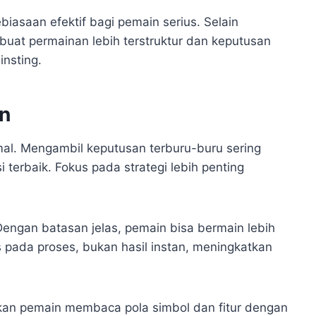
iasaan efektif bagi pemain serius. Selain
uat permainan lebih terstruktur dan keputusan
insting.
n
mal. Mengambil keputusan terburu-buru sering
erbaik. Fokus pada strategi lebih penting
engan batasan jelas, pemain bisa bermain lebih
 pada proses, bukan hasil instan, meningkatkan
an pemain membaca pola simbol dan fitur dengan