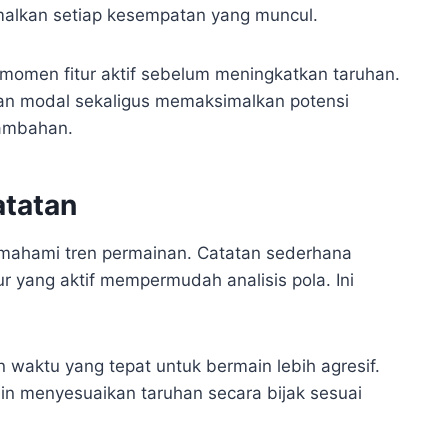
lkan setiap kesempatan yang muncul.
u momen fitur aktif sebelum meningkatkan taruhan.
gan modal sekaligus memaksimalkan potensi
tambahan.
atatan
mahami tren permainan. Catatan sederhana
r yang aktif mempermudah analisis pola. Ini
aktu yang tepat untuk bermain lebih agresif.
 menyesuaikan taruhan secara bijak sesuai