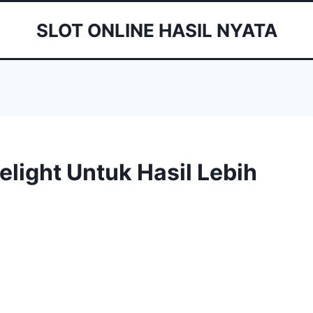
SLOT ONLINE HASIL NYATA
elight Untuk Hasil Lebih