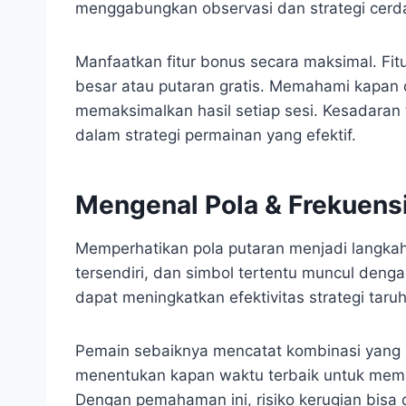
menggabungkan observasi dan strategi cerd
Manfaatkan fitur bonus secara maksimal. Fitu
besar atau putaran gratis. Memahami kapan 
memaksimalkan hasil setiap sesi. Kesadaran 
dalam strategi permainan yang efektif.
Mengenal Pola & Frekuens
Memperhatikan pola putaran menjadi langkah 
tersendiri, dan simbol tertentu muncul denga
dapat meningkatkan efektivitas strategi taru
Pemain sebaiknya mencatat kombinasi yang 
menentukan kapan waktu terbaik untuk memas
Dengan pemahaman ini, risiko kerugian bisa 