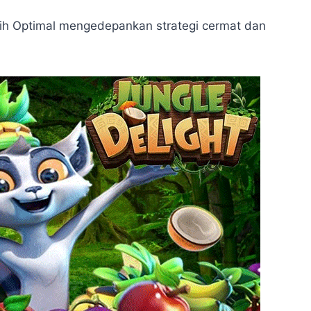
ebih Optimal mengedepankan strategi cermat dan