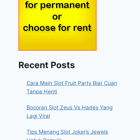
Recent Posts
Cara Main Slot Fruit Party Biar Cuan
Tanpa Henti
Bocoran Slot Zeus Vs Hades Yang
Lagi Viral
Tips Menang Slot Joker’s Jewels