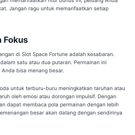
engan memanfaatkan fitur bonus ini, peluang Anda
at. Jangan ragu untuk memanfaatkan setiap
n Fokus
ngan di Slot Space Fortune adalah kesabaran.
alam satu atau dua putaran. Permainan ini
 Anda bisa menang besar.
goda untuk terburu-buru meningkatkan taruhan atau
ruh oleh emosi atau dorongan impulsif. Dengan
kan dapat membaca pola permainan dengan lebih
Kemenangan besar akan datang dengan sendirinya