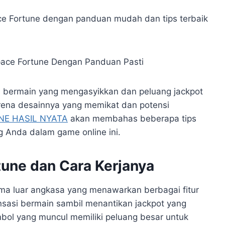
e Fortune dengan panduan mudah dan tips terbaik
 bermain yang mengasyikkan dan peluang jackpot
rena desainnya yang memikat dan potensi
NE HASIL NYATA
akan membahas beberapa tips
g Anda dalam game online ini.
une dan Cara Kerjanya
ma luar angkasa yang menawarkan berbagai fitur
sasi bermain sambil menantikan jackpot yang
mbol yang muncul memiliki peluang besar untuk