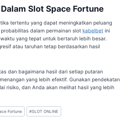
 Dalam Slot Space Fortune
atika tertentu yang dapat meningkatkan peluang
robabilitas dalam permainan slot
kabelbet
ini
ktu yang tepat untuk bertaruh lebih besar.
esif atau taruhan tetap berdasarkan hasil
as dan bagaimana hasil dari setiap putaran
emenangan yang lebih efektif. Gunakan pendekatan
i risiko, dan Anda akan melihat hasil yang lebih
pace Fortune
#
SLOT ONLINE