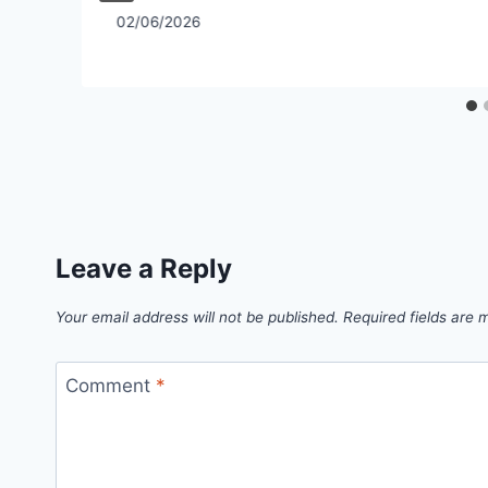
02/06/2026
Leave a Reply
Your email address will not be published.
Required fields are
Comment
*