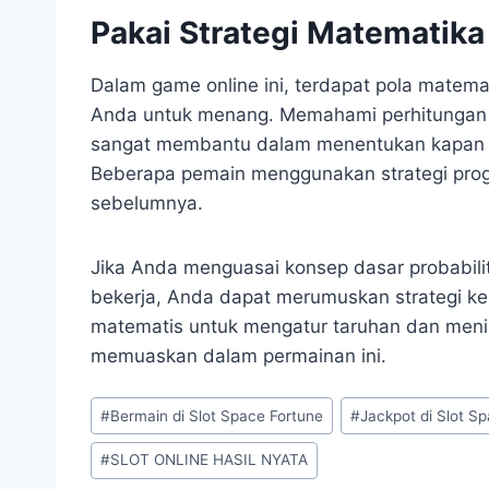
Pakai Strategi Matematika
Dalam game online ini, terdapat pola matem
Anda untuk menang. Memahami perhitungan p
sangat membantu dalam menentukan kapan wa
Beberapa pemain menggunakan strategi progr
sebelumnya.
Jika Anda menguasai konsep dasar probabilit
bekerja, Anda dapat merumuskan strategi k
matematis untuk mengatur taruhan dan menila
memuaskan dalam permainan ini.
Post
#
Bermain di Slot Space Fortune
#
Jackpot di Slot S
Tags:
#
SLOT ONLINE HASIL NYATA