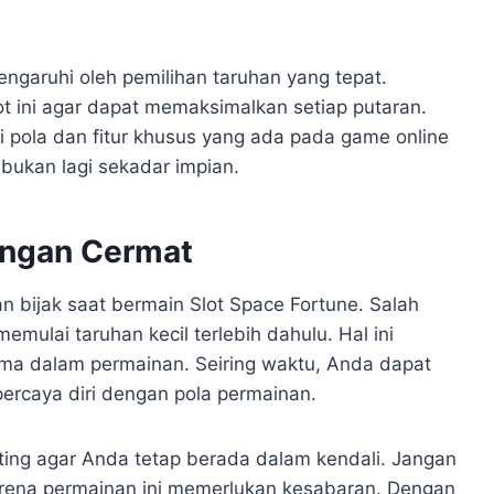
engaruhi oleh pemilihan taruhan yang tepat.
t ini agar dapat memaksimalkan setiap putaran.
i pola dan fitur khusus yang ada pada game online
 bukan lagi sekadar impian.
engan Cermat
n bijak saat bermain Slot Space Fortune. Salah
emulai taruhan kecil terlebih dahulu. Hal ini
ma dalam permainan. Seiring waktu, Anda dapat
ercaya diri dengan pola permainan.
ing agar Anda tetap berada dalam kendali. Jangan
arena permainan ini memerlukan kesabaran. Dengan