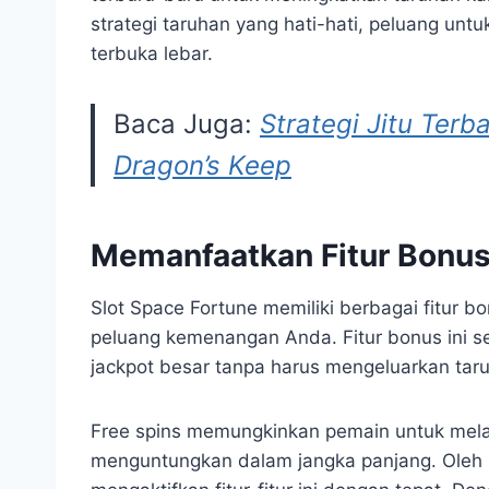
strategi taruhan yang hati-hati, peluang unt
terbuka lebar.
Baca Juga:
Strategi Jitu Ter
Dragon’s Keep
Memanfaatkan Fitur Bonus
Slot Space Fortune memiliki berbagai fitur 
peluang kemenangan Anda. Fitur bonus ini se
jackpot besar tanpa harus mengeluarkan ta
Free spins memungkinkan pemain untuk mela
menguntungkan dalam jangka panjang. Oleh 