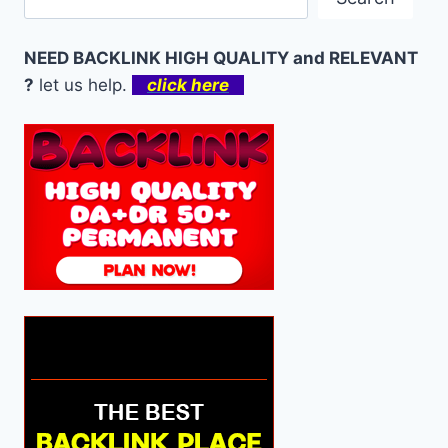
NEED BACKLINK HIGH QUALITY and RELEVANT
?
let us help.
click here