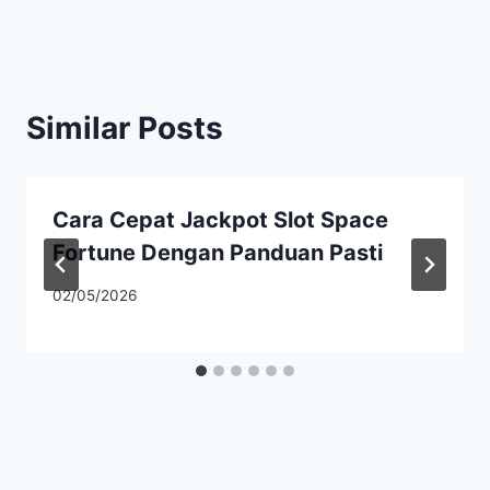
Similar Posts
Cara Cepat Jackpot Slot Space
Fortune Dengan Panduan Pasti
02/05/2026