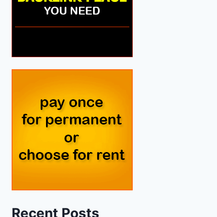
Recent Posts