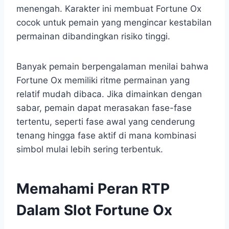
menengah. Karakter ini membuat Fortune Ox
cocok untuk pemain yang mengincar kestabilan
permainan dibandingkan risiko tinggi.
Banyak pemain berpengalaman menilai bahwa
Fortune Ox memiliki ritme permainan yang
relatif mudah dibaca. Jika dimainkan dengan
sabar, pemain dapat merasakan fase-fase
tertentu, seperti fase awal yang cenderung
tenang hingga fase aktif di mana kombinasi
simbol mulai lebih sering terbentuk.
Memahami Peran RTP
Dalam Slot Fortune Ox