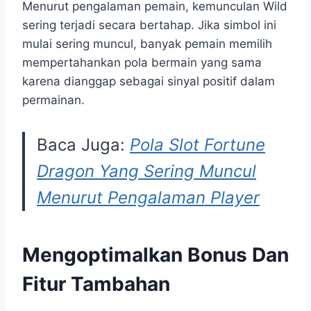
Menurut pengalaman pemain, kemunculan Wild
sering terjadi secara bertahap. Jika simbol ini
mulai sering muncul, banyak pemain memilih
mempertahankan pola bermain yang sama
karena dianggap sebagai sinyal positif dalam
permainan.
Baca Juga:
Pola Slot Fortune
Dragon Yang Sering Muncul
Menurut Pengalaman Player
Mengoptimalkan Bonus Dan
Fitur Tambahan