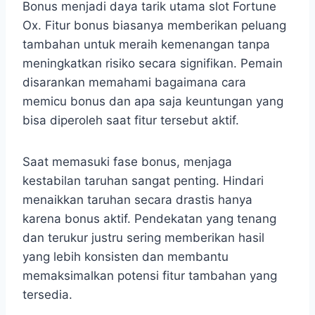
Bonus menjadi daya tarik utama slot Fortune
Ox. Fitur bonus biasanya memberikan peluang
tambahan untuk meraih kemenangan tanpa
meningkatkan risiko secara signifikan. Pemain
disarankan memahami bagaimana cara
memicu bonus dan apa saja keuntungan yang
bisa diperoleh saat fitur tersebut aktif.
Saat memasuki fase bonus, menjaga
kestabilan taruhan sangat penting. Hindari
menaikkan taruhan secara drastis hanya
karena bonus aktif. Pendekatan yang tenang
dan terukur justru sering memberikan hasil
yang lebih konsisten dan membantu
memaksimalkan potensi fitur tambahan yang
tersedia.