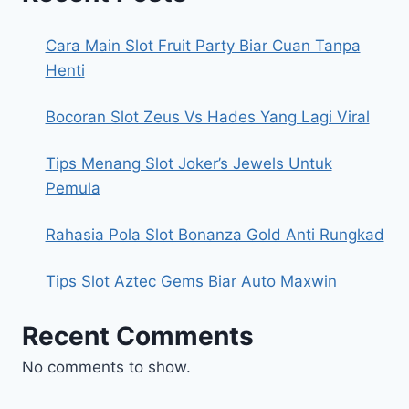
Cara Main Slot Fruit Party Biar Cuan Tanpa
Henti
Bocoran Slot Zeus Vs Hades Yang Lagi Viral
Tips Menang Slot Joker’s Jewels Untuk
Pemula
Rahasia Pola Slot Bonanza Gold Anti Rungkad
Tips Slot Aztec Gems Biar Auto Maxwin
Recent Comments
No comments to show.