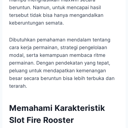
beruntun. Namun, untuk mencapai hasil
tersebut tidak bisa hanya mengandalkan
keberuntungan semata.
Dibutuhkan pemahaman mendalam tentang
cara kerja permainan, strategi pengelolaan
modal, serta kemampuan membaca ritme
permainan. Dengan pendekatan yang tepat,
peluang untuk mendapatkan kemenangan
besar secara beruntun bisa lebih terbuka dan
terarah.
Memahami Karakteristik
Slot Fire Rooster