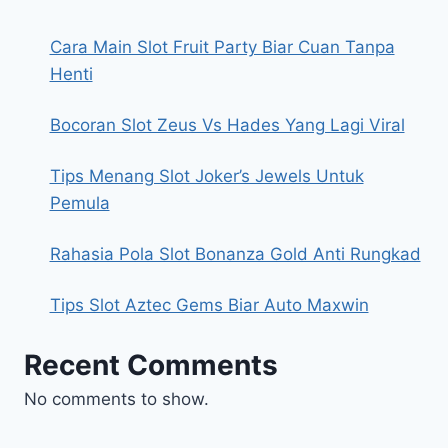
Cara Main Slot Fruit Party Biar Cuan Tanpa
Henti
Bocoran Slot Zeus Vs Hades Yang Lagi Viral
Tips Menang Slot Joker’s Jewels Untuk
Pemula
Rahasia Pola Slot Bonanza Gold Anti Rungkad
Tips Slot Aztec Gems Biar Auto Maxwin
Recent Comments
No comments to show.