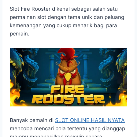
h
a
e
e
k
i
h
a
c
s
l
y
n
a
Slot Fire Rooster dikenal sebagai salah satu
t
e
s
e
p
e
r
permainan slot dengan tema unik dan peluang
s
b
e
g
e
e
kemenangan yang cukup menarik bagi para
A
o
n
r
pemain.
p
o
g
a
p
k
e
m
r
Banyak pemain di
SLOT ONLINE HASIL NYATA
mencoba mencari pola tertentu yang dianggap
mampu menghasilkan maxwin secara