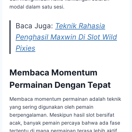
modal dalam satu sesi.
Baca Juga:
Teknik Rahasia
Penghasil Maxwin Di Slot Wild
Pixies
Membaca Momentum
Permainan Dengan Tepat
Membaca momentum permainan adalah teknik
yang sering digunakan oleh pemain
berpengalaman. Meskipun hasil slot bersifat
acak, banyak pemain percaya bahwa ada fase
tertentu di mana permainan terasa lebih aktif