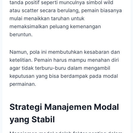
tanda positif seperti munculnya simbol wild
atau scatter secara berulang, pemain biasanya
mulai menaikkan taruhan untuk
memaksimalkan peluang kemenangan
beruntun.
Namun, pola ini membutuhkan kesabaran dan
ketelitian. Pemain harus mampu menahan diri
agar tidak terburu-buru dalam mengambil
keputusan yang bisa berdampak pada modal
permainan.
Strategi Manajemen Modal
yang Stabil