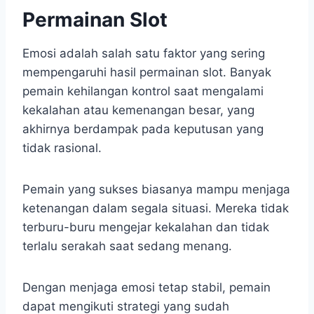
Permainan Slot
Emosi adalah salah satu faktor yang sering
mempengaruhi hasil permainan slot. Banyak
pemain kehilangan kontrol saat mengalami
kekalahan atau kemenangan besar, yang
akhirnya berdampak pada keputusan yang
tidak rasional.
Pemain yang sukses biasanya mampu menjaga
ketenangan dalam segala situasi. Mereka tidak
terburu-buru mengejar kekalahan dan tidak
terlalu serakah saat sedang menang.
Dengan menjaga emosi tetap stabil, pemain
dapat mengikuti strategi yang sudah