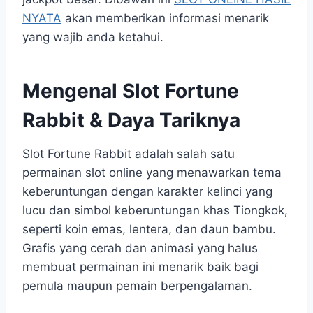
NYATA
akan memberikan informasi menarik
yang wajib anda ketahui.
Mengenal Slot Fortune
Rabbit & Daya Tariknya
Slot Fortune Rabbit adalah salah satu
permainan slot online yang menawarkan tema
keberuntungan dengan karakter kelinci yang
lucu dan simbol keberuntungan khas Tiongkok,
seperti koin emas, lentera, dan daun bambu.
Grafis yang cerah dan animasi yang halus
membuat permainan ini menarik baik bagi
pemula maupun pemain berpengalaman.