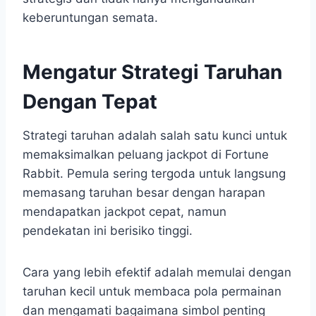
keberuntungan semata.
Mengatur Strategi Taruhan
Dengan Tepat
Strategi taruhan adalah salah satu kunci untuk
memaksimalkan peluang jackpot di Fortune
Rabbit. Pemula sering tergoda untuk langsung
memasang taruhan besar dengan harapan
mendapatkan jackpot cepat, namun
pendekatan ini berisiko tinggi.
Cara yang lebih efektif adalah memulai dengan
taruhan kecil untuk membaca pola permainan
dan mengamati bagaimana simbol penting