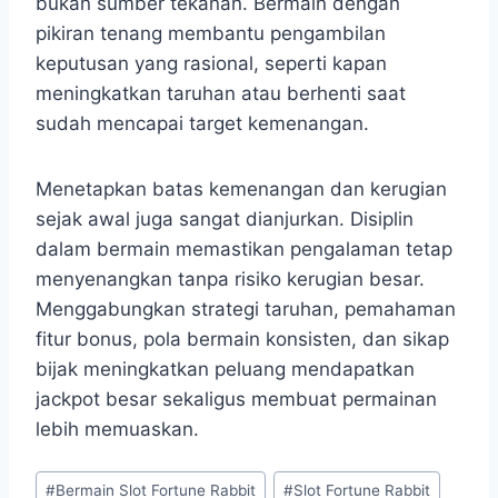
bukan sumber tekanan. Bermain dengan
pikiran tenang membantu pengambilan
keputusan yang rasional, seperti kapan
meningkatkan taruhan atau berhenti saat
sudah mencapai target kemenangan.
Menetapkan batas kemenangan dan kerugian
sejak awal juga sangat dianjurkan. Disiplin
dalam bermain memastikan pengalaman tetap
menyenangkan tanpa risiko kerugian besar.
Menggabungkan strategi taruhan, pemahaman
fitur bonus, pola bermain konsisten, dan sikap
bijak meningkatkan peluang mendapatkan
jackpot besar sekaligus membuat permainan
lebih memuaskan.
Post
#
Bermain Slot Fortune Rabbit
#
Slot Fortune Rabbit