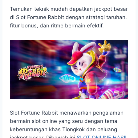
h
a
e
e
k
i
h
a
c
s
l
y
n
a
Temukan teknik mudah dapatkan jackpot besar
t
e
s
e
p
e
r
di Slot Fortune Rabbit dengan strategi taruhan,
s
b
e
g
e
e
fitur bonus, dan ritme bermain efektif.
A
o
n
r
p
o
g
a
p
k
e
m
r
Slot Fortune Rabbit menawarkan pengalaman
bermain slot online yang seru dengan tema
keberuntungan khas Tiongkok dan peluang
jackpot besar. Dibawah ini
SLOT ONLINE HASIL