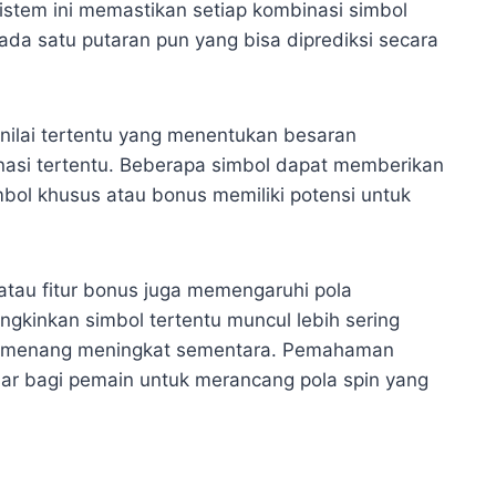
stem ini memastikan setiap kombinasi simbol
ada satu putaran pun yang bisa diprediksi secara
i nilai tertentu yang menentukan besaran
asi tertentu. Beberapa simbol dapat memberikan
mbol khusus atau bonus memiliki potensi untuk
atau fitur bonus juga memengaruhi pola
gkinkan simbol tertentu muncul lebih sering
ng menang meningkat sementara. Pemahaman
asar bagi pemain untuk merancang pola spin yang