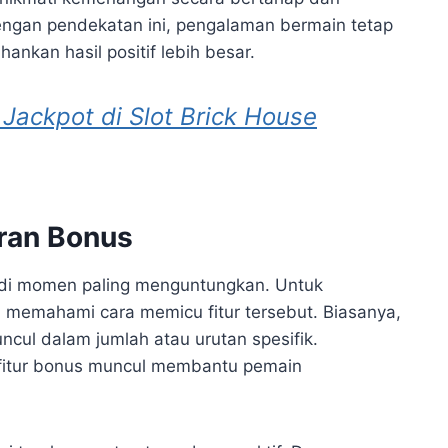
engan pendekatan ini, pengalaman bermain tetap
kan hasil positif lebih besar.
Jackpot di Slot Brick House
ran Bonus
jadi momen paling menguntungkan. Untuk
 memahami cara memicu fitur tersebut. Biasanya,
uncul dalam jumlah atau urutan spesifik.
 fitur bonus muncul membantu pemain