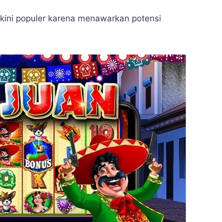
g kini populer karena menawarkan potensi