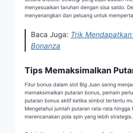
menyesuaikan taruhan dengan sisa saldo. D
menyenangkan dan peluang untuk mempertahan
Baca Juga:
Trik Mendapatkan 
Bonanza
Tips Memaksimalkan Puta
Fitur bonus dalam slot Big Juan sering men
memaksimalkan putaran bonus, pemain perlu
putaran bonus aktif ketika simbol tertentu m
Mengetahui jumlah putaran rata-rata hingga
merencanakan pola spin yang lebih strategis.