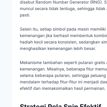
disebut Random Number Generator (RNG). Si
muncul secara tidak terduga, sehingga tidak 
pasti.
Selain itu, setiap simbol pada mesin memilik
kemenangan jika berhasil membentuk kombin
hadiah kecil secara konsisten, sedangkan si
menghasilkan kemenangan lebih besar.
Mekanisme tambahan seperti putaran gratis 
kemenangan. Misalnya, beberapa fitur memun
selama beberapa putaran, sehingga pelua
mendalam terhadap fitur-fitur ini menjadi d
efektif dan memaksimalkan hasil permainan.
Strategi Pola Spin Efektif