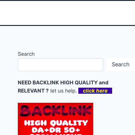
Search
Search
NEED BACKLINK HIGH QUALITY and
RELEVANT ?
let us help.
click here