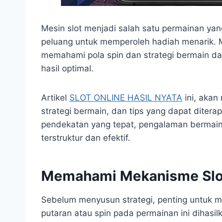
Mesin slot menjadi salah satu permainan ya
peluang untuk memperoleh hadiah menarik. M
memahami pola spin dan strategi bermain d
hasil optimal.
Artikel
SLOT ONLINE HASIL NYATA
ini, akan
strategi bermain, dan tips yang dapat diter
pendekatan yang tepat, pengalaman bermain 
terstruktur dan efektif.
Memahami Mekanisme Slot
Sebelum menyusun strategi, penting untuk m
putaran atau spin pada permainan ini dihasil