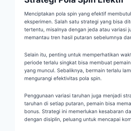
Menciptakan pola spin yang efektif membut
eksperimen. Salah satu strategi yang bisa di
tertentu, misalnya dengan jeda atau variasi 
memantau tren hasil putaran sebelumnya dan
Selain itu, penting untuk memperhatikan wak
periode terlalu singkat bisa membuat pemain 
yang muncul. Sebaliknya, bermain terlalu l
mengurangi efektivitas pola spin.
Penggunaan variasi taruhan juga menjadi st
taruhan di setiap putaran, pemain bisa meman
bonus. Strategi ini memerlukan kesabaran d
dengan disiplin, peluang untuk mencapai ko