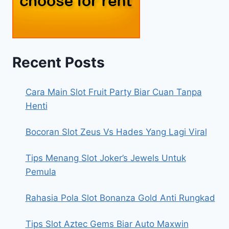
Recent Posts
Cara Main Slot Fruit Party Biar Cuan Tanpa
Henti
Bocoran Slot Zeus Vs Hades Yang Lagi Viral
Tips Menang Slot Joker’s Jewels Untuk
Pemula
Rahasia Pola Slot Bonanza Gold Anti Rungkad
Tips Slot Aztec Gems Biar Auto Maxwin