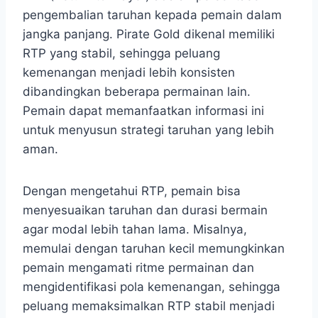
pengembalian taruhan kepada pemain dalam
jangka panjang. Pirate Gold dikenal memiliki
RTP yang stabil, sehingga peluang
kemenangan menjadi lebih konsisten
dibandingkan beberapa permainan lain.
Pemain dapat memanfaatkan informasi ini
untuk menyusun strategi taruhan yang lebih
aman.
Dengan mengetahui RTP, pemain bisa
menyesuaikan taruhan dan durasi bermain
agar modal lebih tahan lama. Misalnya,
memulai dengan taruhan kecil memungkinkan
pemain mengamati ritme permainan dan
mengidentifikasi pola kemenangan, sehingga
peluang memaksimalkan RTP stabil menjadi