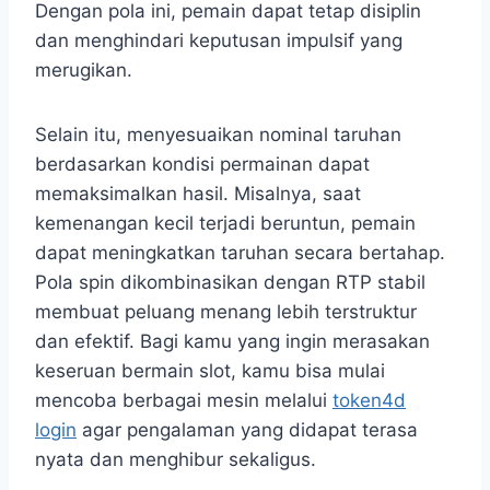
Dengan pola ini, pemain dapat tetap disiplin
dan menghindari keputusan impulsif yang
merugikan.
Selain itu, menyesuaikan nominal taruhan
berdasarkan kondisi permainan dapat
memaksimalkan hasil. Misalnya, saat
kemenangan kecil terjadi beruntun, pemain
dapat meningkatkan taruhan secara bertahap.
Pola spin dikombinasikan dengan RTP stabil
membuat peluang menang lebih terstruktur
dan efektif. Bagi kamu yang ingin merasakan
keseruan bermain slot, kamu bisa mulai
mencoba berbagai mesin melalui
token4d
login
agar pengalaman yang didapat terasa
nyata dan menghibur sekaligus.