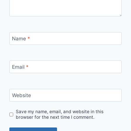
Name
*
Email
*
Website
Save my name, email, and website in this
browser for the next time I comment.