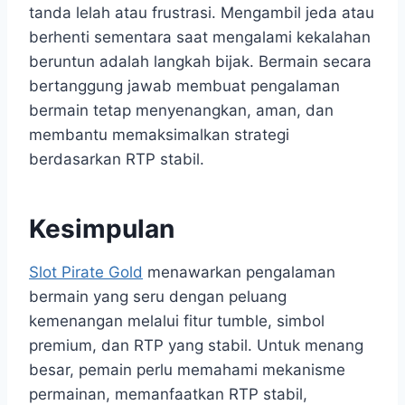
tanda lelah atau frustrasi. Mengambil jeda atau
berhenti sementara saat mengalami kekalahan
beruntun adalah langkah bijak. Bermain secara
bertanggung jawab membuat pengalaman
bermain tetap menyenangkan, aman, dan
membantu memaksimalkan strategi
berdasarkan RTP stabil.
Kesimpulan
Slot Pirate Gold
menawarkan pengalaman
bermain yang seru dengan peluang
kemenangan melalui fitur tumble, simbol
premium, dan RTP yang stabil. Untuk menang
besar, pemain perlu memahami mekanisme
permainan, memanfaatkan RTP stabil,