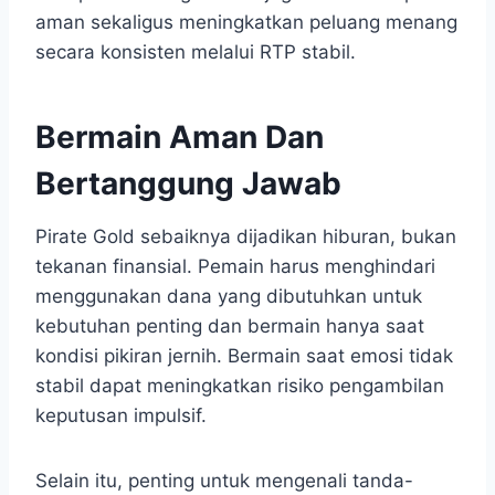
aman sekaligus meningkatkan peluang menang
secara konsisten melalui RTP stabil.
Bermain Aman Dan
Bertanggung Jawab
Pirate Gold sebaiknya dijadikan hiburan, bukan
tekanan finansial. Pemain harus menghindari
menggunakan dana yang dibutuhkan untuk
kebutuhan penting dan bermain hanya saat
kondisi pikiran jernih. Bermain saat emosi tidak
stabil dapat meningkatkan risiko pengambilan
keputusan impulsif.
Selain itu, penting untuk mengenali tanda-