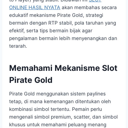
ONLINE HASIL NYATA
akan membahas secara
edukatif mekanisme Pirate Gold, strategi
bermain dengan RTP stabil, pola taruhan yang
efektif, serta tips bermain bijak agar
pengalaman bermain lebih menyenangkan dan
terarah.
Memahami Mekanisme Slot
Pirate Gold
Pirate Gold menggunakan sistem paylines
tetap, di mana kemenangan ditentukan oleh
kombinasi simbol tertentu. Pemain perlu
mengenali simbol premium, scatter, dan simbol
khusus untuk memahami peluang menang