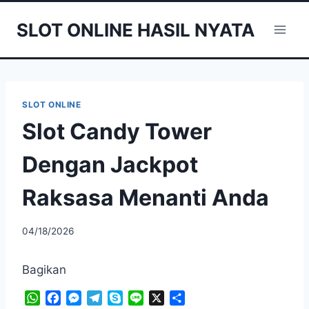
Skip
SLOT ONLINE HASIL NYATA
to
content
SLOT ONLINE
Slot Candy Tower
Dengan Jackpot
Raksasa Menanti Anda
04/18/2026
Bagikan
W
F
M
T
S
L
X
S