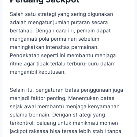
Salah satu strategi yang sering digunakan
adalah mengatur jumlah putaran secara
bertahap. Dengan cara ini, pemain dapat
mengamati pola permainan sebelum
meningkatkan intensitas permainan.
Pendekatan seperti ini membantu menjaga
ritme agar tidak terlalu terburu-buru dalam
mengambil keputusan.
Selain itu, pengaturan batas penggunaan juga
menjadi faktor penting. Menentukan batas
sejak awal membantu menjaga kenyamanan
selama bermain. Dengan strategi yang
terkontrol, peluang untuk menikmati momen
jackpot raksasa bisa terasa lebih stabil tanpa