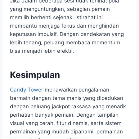
Jika dalam beberapa sesi tidak terlihat pola
yang menguntungkan, sebagian pemain
memilih berhenti sejenak. Istirahat ini
membantu menjaga fokus dan menghindari
keputusan impulsif. Dengan pendekatan yang
lebih tenang, peluang membaca momentum
bisa menjadi lebih efektif.
Kesimpulan
Candy Tower
menawarkan pengalaman
bermain dengan tema manis yang dipadukan
dengan peluang jackpot raksasa yang menarik
perhatian banyak pemain. Dengan tampilan
visual yang cerah, fitur dinamis, serta sistem
permainan yang mudah dipahami, permainan