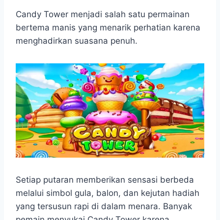
h
a
e
e
k
i
h
a
c
s
l
y
n
a
Candy Tower menjadi salah satu permainan
t
e
s
e
p
e
r
bertema manis yang menarik perhatian karena
s
b
e
g
e
e
menghadirkan suasana penuh.
A
o
n
r
p
o
g
a
p
k
e
m
r
Setiap putaran memberikan sensasi berbeda
melalui simbol gula, balon, dan kejutan hadiah
yang tersusun rapi di dalam menara. Banyak
pemain menyukai Candy Tower karena