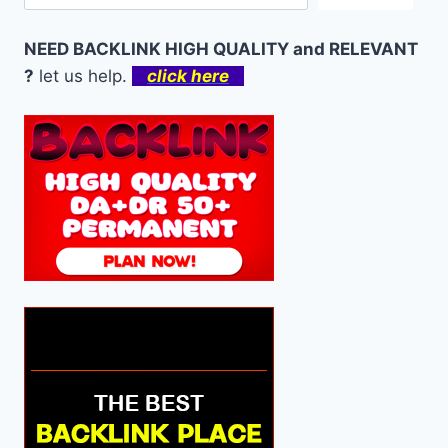
NEED BACKLINK HIGH QUALITY and RELEVANT
?
let us help.
click here