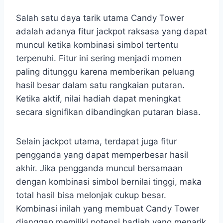
Salah satu daya tarik utama Candy Tower
adalah adanya fitur jackpot raksasa yang dapat
muncul ketika kombinasi simbol tertentu
terpenuhi. Fitur ini sering menjadi momen
paling ditunggu karena memberikan peluang
hasil besar dalam satu rangkaian putaran.
Ketika aktif, nilai hadiah dapat meningkat
secara signifikan dibandingkan putaran biasa.
Selain jackpot utama, terdapat juga fitur
pengganda yang dapat memperbesar hasil
akhir. Jika pengganda muncul bersamaan
dengan kombinasi simbol bernilai tinggi, maka
total hasil bisa melonjak cukup besar.
Kombinasi inilah yang membuat Candy Tower
dianggap memiliki potensi hadiah yang menarik