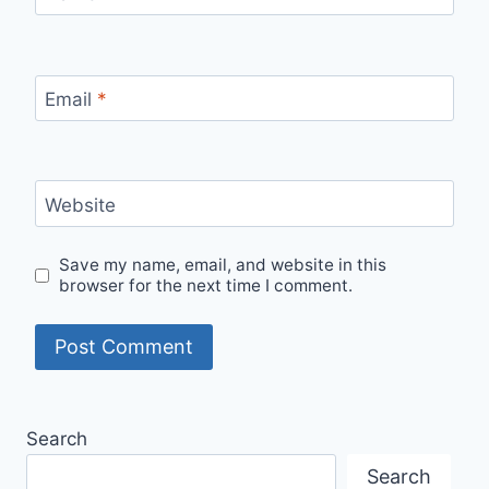
Email
*
Website
Save my name, email, and website in this
browser for the next time I comment.
Search
Search