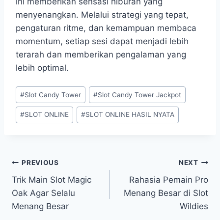
ini memberikan sensasi hiburan yang
menyenangkan. Melalui strategi yang tepat,
pengaturan ritme, dan kemampuan membaca
momentum, setiap sesi dapat menjadi lebih
terarah dan memberikan pengalaman yang
lebih optimal.
Post
#
Slot Candy Tower
#
Slot Candy Tower Jackpot
Tags:
#
SLOT ONLINE
#
SLOT ONLINE HASIL NYATA
Post
PREVIOUS
NEXT
Trik Main Slot Magic
Rahasia Pemain Pro
navigation
Oak Agar Selalu
Menang Besar di Slot
Menang Besar
Wildies