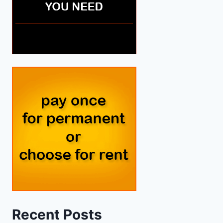
Recent Posts