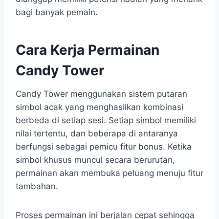
bagi banyak pemain.
Cara Kerja Permainan
Candy Tower
Candy Tower menggunakan sistem putaran
simbol acak yang menghasilkan kombinasi
berbeda di setiap sesi. Setiap simbol memiliki
nilai tertentu, dan beberapa di antaranya
berfungsi sebagai pemicu fitur bonus. Ketika
simbol khusus muncul secara berurutan,
permainan akan membuka peluang menuju fitur
tambahan.
Proses permainan ini berjalan cepat sehingga