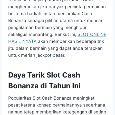
mengherankan jika banyak pencinta permainan
bertema hadiah instan menjadikan Cash
Bonanza sebagai pilihan utama untuk mencari
pengalaman bermain yang menghibur
sekaligus menantang. Berikut ini,
SLOT ONLINE
HASIL NYATA
akan memberikan beberapa trik
jitu dalam bermain yang dapat anda terapkan
untuk meriah jackpot besar.
Daya Tarik Slot Cash
Bonanza di Tahun Ini
Popularitas Slot Cash Bonanza meningkat
pesat karena konsep permainannya sederhana
namun tetap memberikan ketegangan di setiap