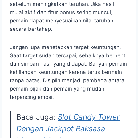
sebelum meningkatkan taruhan. Jika hasil
mulai aktif dan fitur bonus sering muncul,
pemain dapat menyesuaikan nilai taruhan
secara bertahap.
Jangan lupa menetapkan target keuntungan.
Saat target sudah tercapai, sebaiknya berhenti
dan simpan hasil yang didapat. Banyak pemain
kehilangan keuntungan karena terus bermain
tanpa batas. Disiplin menjadi pembeda antara
pemain bijak dan pemain yang mudah
terpancing emosi.
Baca Juga:
Slot Candy Tower
Dengan Jackpot Raksasa