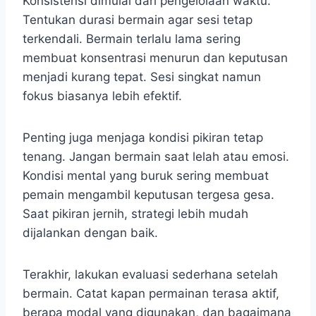
Konsistensi dimulai dari pengelolaan waktu.
Tentukan durasi bermain agar sesi tetap
terkendali. Bermain terlalu lama sering
membuat konsentrasi menurun dan keputusan
menjadi kurang tepat. Sesi singkat namun
fokus biasanya lebih efektif.
Penting juga menjaga kondisi pikiran tetap
tenang. Jangan bermain saat lelah atau emosi.
Kondisi mental yang buruk sering membuat
pemain mengambil keputusan tergesa gesa.
Saat pikiran jernih, strategi lebih mudah
dijalankan dengan baik.
Terakhir, lakukan evaluasi sederhana setelah
bermain. Catat kapan permainan terasa aktif,
berapa modal yang digunakan, dan bagaimana