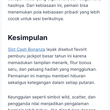
hasilnya. Dari kebiasaan ini, pemain bisa
menemukan pola kebiasaan pribadi yang lebih
cocok untuk sesi berikutnya.
Kesimpulan
Slot Cash Bonanza
layak disebut favorit
pemburu jackpot besar tahun ini karena
memadukan tampilan menarik, fitur bonus
seru, dan peluang hadiah yang menggiurkan.
Permainan ini mampu memberi hiburan
sekaligus ketegangan dalam setiap putaran.
Keunggulan seperti simbol wild, scatter, dan
pengganda nilai menjadikan pengalaman