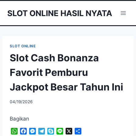
Skip
SLOT ONLINE HASIL NYATA
to
content
SLOT ONLINE
Slot Cash Bonanza
Favorit Pemburu
Jackpot Besar Tahun Ini
04/19/2026
Bagikan
W
F
M
T
S
L
X
S