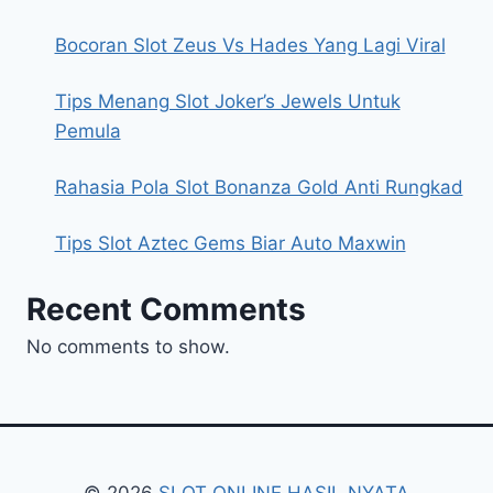
Bocoran Slot Zeus Vs Hades Yang Lagi Viral
Tips Menang Slot Joker’s Jewels Untuk
Pemula
Rahasia Pola Slot Bonanza Gold Anti Rungkad
Tips Slot Aztec Gems Biar Auto Maxwin
Recent Comments
No comments to show.