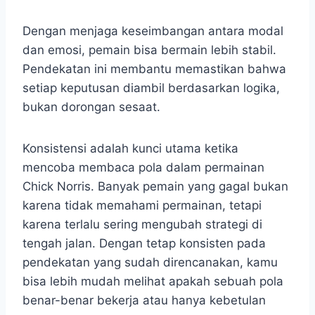
Dengan menjaga keseimbangan antara modal
dan emosi, pemain bisa bermain lebih stabil.
Pendekatan ini membantu memastikan bahwa
setiap keputusan diambil berdasarkan logika,
bukan dorongan sesaat.
Konsistensi adalah kunci utama ketika
mencoba membaca pola dalam permainan
Chick Norris. Banyak pemain yang gagal bukan
karena tidak memahami permainan, tetapi
karena terlalu sering mengubah strategi di
tengah jalan. Dengan tetap konsisten pada
pendekatan yang sudah direncanakan, kamu
bisa lebih mudah melihat apakah sebuah pola
benar-benar bekerja atau hanya kebetulan