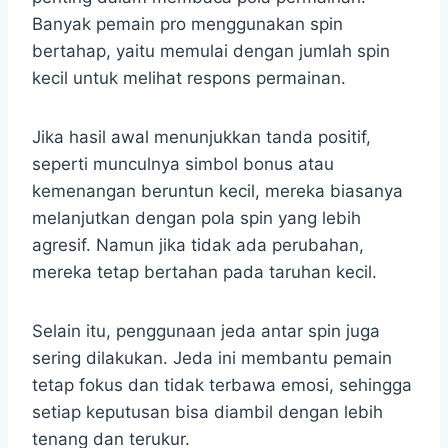
Banyak pemain pro menggunakan spin
bertahap, yaitu memulai dengan jumlah spin
kecil untuk melihat respons permainan.
Jika hasil awal menunjukkan tanda positif,
seperti munculnya simbol bonus atau
kemenangan beruntun kecil, mereka biasanya
melanjutkan dengan pola spin yang lebih
agresif. Namun jika tidak ada perubahan,
mereka tetap bertahan pada taruhan kecil.
Selain itu, penggunaan jeda antar spin juga
sering dilakukan. Jeda ini membantu pemain
tetap fokus dan tidak terbawa emosi, sehingga
setiap keputusan bisa diambil dengan lebih
tenang dan terukur.