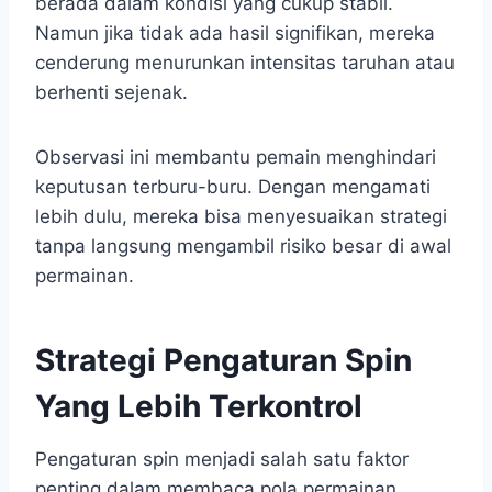
berada dalam kondisi yang cukup stabil.
Namun jika tidak ada hasil signifikan, mereka
cenderung menurunkan intensitas taruhan atau
berhenti sejenak.
Observasi ini membantu pemain menghindari
keputusan terburu-buru. Dengan mengamati
lebih dulu, mereka bisa menyesuaikan strategi
tanpa langsung mengambil risiko besar di awal
permainan.
Strategi Pengaturan Spin
Yang Lebih Terkontrol
Pengaturan spin menjadi salah satu faktor
penting dalam membaca pola permainan.