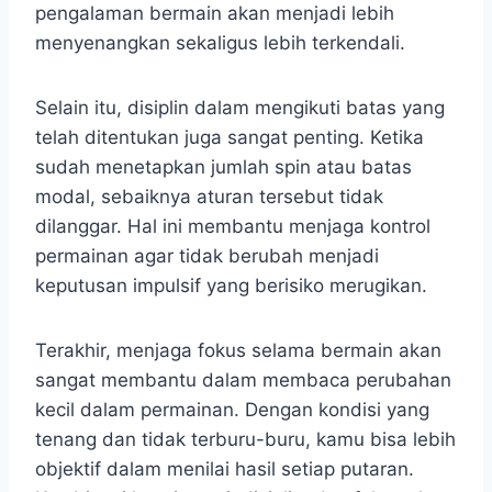
pengalaman bermain akan menjadi lebih
menyenangkan sekaligus lebih terkendali.
Selain itu, disiplin dalam mengikuti batas yang
telah ditentukan juga sangat penting. Ketika
sudah menetapkan jumlah spin atau batas
modal, sebaiknya aturan tersebut tidak
dilanggar. Hal ini membantu menjaga kontrol
permainan agar tidak berubah menjadi
keputusan impulsif yang berisiko merugikan.
Terakhir, menjaga fokus selama bermain akan
sangat membantu dalam membaca perubahan
kecil dalam permainan. Dengan kondisi yang
tenang dan tidak terburu-buru, kamu bisa lebih
objektif dalam menilai hasil setiap putaran.