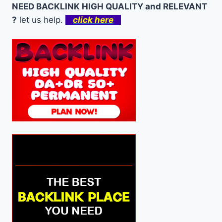
NEED BACKLINK HIGH QUALITY and RELEVANT
?
let us help.
click here