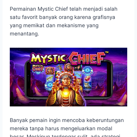
h
a
e
e
k
i
h
a
c
s
l
y
n
a
Permainan Mystic Chief telah menjadi salah
t
e
s
e
p
e
r
satu favorit banyak orang karena grafisnya
s
b
e
g
e
e
yang memikat dan mekanisme yang
A
o
n
r
menantang.
p
o
g
a
p
k
e
m
r
Banyak pemain ingin mencoba keberuntungan
mereka tanpa harus mengeluarkan modal
besar. Meskipun terdengar sulit, ada strategi