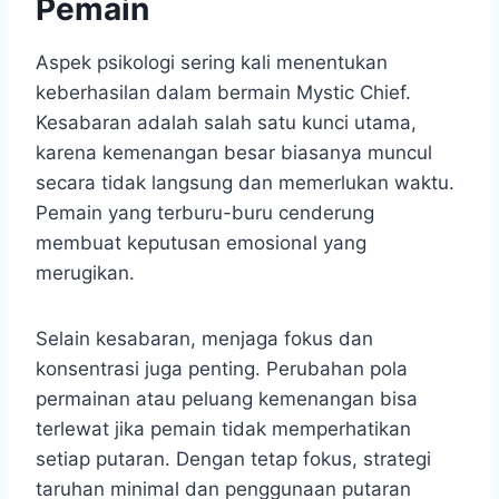
Pemain
Aspek psikologi sering kali menentukan
keberhasilan dalam bermain Mystic Chief.
Kesabaran adalah salah satu kunci utama,
karena kemenangan besar biasanya muncul
secara tidak langsung dan memerlukan waktu.
Pemain yang terburu-buru cenderung
membuat keputusan emosional yang
merugikan.
Selain kesabaran, menjaga fokus dan
konsentrasi juga penting. Perubahan pola
permainan atau peluang kemenangan bisa
terlewat jika pemain tidak memperhatikan
setiap putaran. Dengan tetap fokus, strategi
taruhan minimal dan penggunaan putaran