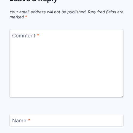
Your email address will not be published.
Required fields are
marked
*
Comment
*
Name
*