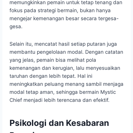
memungkinkan pemain untuk tetap tenang dan
fokus pada strategi bermain, bukan hanya
mengejar kemenangan besar secara tergesa-
gesa.
Selain itu, mencatat hasil setiap putaran juga
membantu pengelolaan modal. Dengan catatan
yang jelas, pemain bisa melihat pola
kemenangan dan kerugian, lalu menyesuaikan
taruhan dengan lebih tepat. Hal ini
meningkatkan peluang menang sambil menjaga
modal tetap aman, sehingga bermain Mystic
Chief menjadi lebih terencana dan efektif.
Psikologi dan Kesabaran