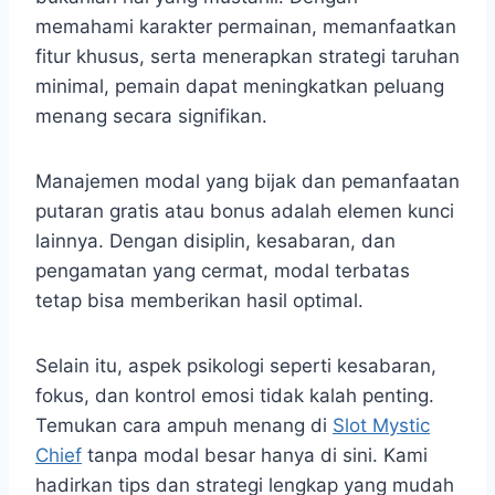
memahami karakter permainan, memanfaatkan
fitur khusus, serta menerapkan strategi taruhan
minimal, pemain dapat meningkatkan peluang
menang secara signifikan.
Manajemen modal yang bijak dan pemanfaatan
putaran gratis atau bonus adalah elemen kunci
lainnya. Dengan disiplin, kesabaran, dan
pengamatan yang cermat, modal terbatas
tetap bisa memberikan hasil optimal.
Selain itu, aspek psikologi seperti kesabaran,
fokus, dan kontrol emosi tidak kalah penting.
Temukan cara ampuh menang di
Slot Mystic
Chief
tanpa modal besar hanya di sini. Kami
hadirkan tips dan strategi lengkap yang mudah