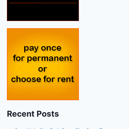
Recent Posts