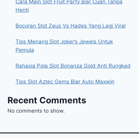
Cara Main Slot Fruit Party Biar Cuan Tanpa
Henti
Bocoran Slot Zeus Vs Hades Yang Lagi Viral
Tips Menang Slot Joker’s Jewels Untuk
Pemula
Rahasia Pola Slot Bonanza Gold Anti Rungkad
Tips Slot Aztec Gems Biar Auto Maxwin
Recent Comments
No comments to show.