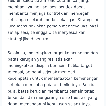
seluruh saldo dalam satu putaran panjang,
membaginya menjadi sesi pendek dapat
membantu menjaga kontrol dan mencegah
kehilangan seluruh modal sekaligus. Strategi ini
juga memungkinkan pemain mengevaluasi hasil
setiap sesi, sehingga bisa menyesuaikan
strategi jika diperlukan.
Selain itu, menetapkan target kemenangan dan
batas kerugian yang realistis akan
meningkatkan disiplin bermain. Ketika target
tercapai, berhenti sejenak memberi
kesempatan untuk memanfaatkan kemenangan
sebelum mencoba putaran berikutnya. Begitu
pula, batas kerugian membantu pemain tetap
terkendali dan mengurangi risiko frustrasi yang
dapat memengaruhi keputusan selanjutnya.