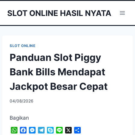
Skip
SLOT ONLINE HASIL NYATA
to
content
SLOT ONLINE
Panduan Slot Piggy
Bank Bills Mendapat
Jackpot Besar Cepat
04/08/2026
Bagikan
W
F
M
T
S
L
X
S