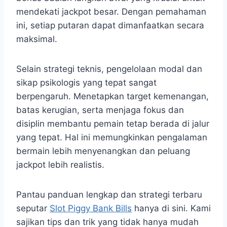
mendekati jackpot besar. Dengan pemahaman
ini, setiap putaran dapat dimanfaatkan secara
maksimal.
Selain strategi teknis, pengelolaan modal dan
sikap psikologis yang tepat sangat
berpengaruh. Menetapkan target kemenangan,
batas kerugian, serta menjaga fokus dan
disiplin membantu pemain tetap berada di jalur
yang tepat. Hal ini memungkinkan pengalaman
bermain lebih menyenangkan dan peluang
jackpot lebih realistis.
Pantau panduan lengkap dan strategi terbaru
seputar
Slot Piggy Bank Bills
hanya di sini. Kami
sajikan tips dan trik yang tidak hanya mudah