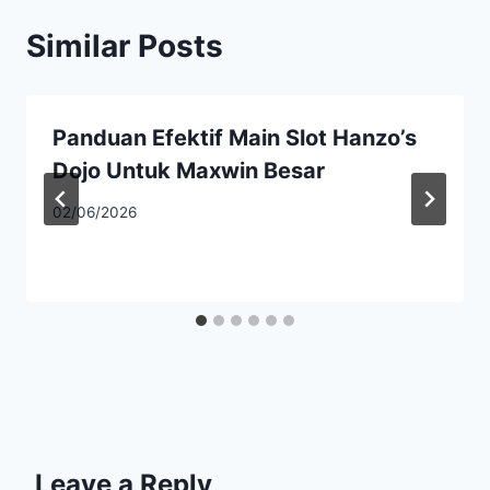
Similar Posts
Panduan Efektif Main Slot Hanzo’s
Dojo Untuk Maxwin Besar
02/06/2026
Leave a Reply