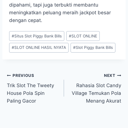
dipahami, tapi juga terbukti membantu
meningkatkan peluang meraih jackpot besar
dengan cepat.
Post
#
Situs Slot Piggy Bank Bills
#
SLOT ONLINE
Tags:
#
SLOT ONLINE HASIL NYATA
#
Slot Piggy Bank Bills
Post
PREVIOUS
NEXT
Trik Slot The Tweety
Rahasia Slot Candy
navigation
House Pola Spin
Village Temukan Pola
Paling Gacor
Menang Akurat