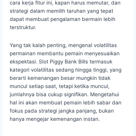
cara kerja fitur ini, kapan harus memutar, dan
strategi dalam memilih taruhan yang tepat
dapat membuat pengalaman bermain lebih
terstruktur.
Yang tak kalah penting, mengenal volatilitas
permainan membantu pemain menyesuaikan
ekspektasi. Slot Piggy Bank Bills termasuk
kategori volatilitas sedang hingga tinggi, yang
berarti kemenangan besar mungkin tidak
muncul setiap saat, tetapi ketika muncul,
jumlahnya bisa cukup signifikan. Mengetahui
hal ini akan membuat pemain lebih sabar dan
fokus pada strategi jangka panjang, bukan
hanya mengejar kemenangan instan.