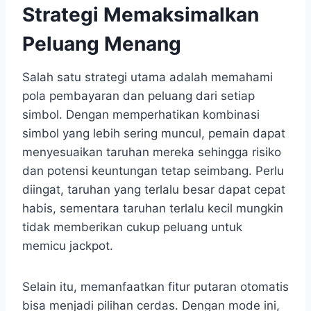
Strategi Memaksimalkan
Peluang Menang
Salah satu strategi utama adalah memahami
pola pembayaran dan peluang dari setiap
simbol. Dengan memperhatikan kombinasi
simbol yang lebih sering muncul, pemain dapat
menyesuaikan taruhan mereka sehingga risiko
dan potensi keuntungan tetap seimbang. Perlu
diingat, taruhan yang terlalu besar dapat cepat
habis, sementara taruhan terlalu kecil mungkin
tidak memberikan cukup peluang untuk
memicu jackpot.
Selain itu, memanfaatkan fitur putaran otomatis
bisa menjadi pilihan cerdas. Dengan mode ini,