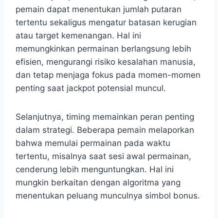
pemain dapat menentukan jumlah putaran
tertentu sekaligus mengatur batasan kerugian
atau target kemenangan. Hal ini
memungkinkan permainan berlangsung lebih
efisien, mengurangi risiko kesalahan manusia,
dan tetap menjaga fokus pada momen-momen
penting saat jackpot potensial muncul.
Selanjutnya, timing memainkan peran penting
dalam strategi. Beberapa pemain melaporkan
bahwa memulai permainan pada waktu
tertentu, misalnya saat sesi awal permainan,
cenderung lebih menguntungkan. Hal ini
mungkin berkaitan dengan algoritma yang
menentukan peluang munculnya simbol bonus.