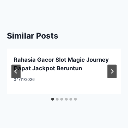
Similar Posts
Rahasia Gacor Slot Magic Journey
Dapat Jackpot Beruntun
04/11/2026