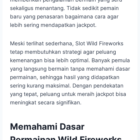
sekaligus menantang. Tidak sedikit pemain
baru yang penasaran bagaimana cara agar
lebih sering mendapatkan jackpot.
Meski terlihat sederhana, Slot Wild Fireworks
tetap membutuhkan strategi agar peluang
kemenangan bisa lebih optimal. Banyak pemula
yang langsung bermain tanpa memahami dasar
permainan, sehingga hasil yang didapatkan
sering kurang maksimal. Dengan pendekatan
yang tepat, peluang untuk meraih jackpot bisa
meningkat secara signifikan.
Memahami Dasar
Permainan Wild Fireworks