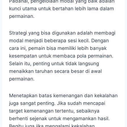
Padahal, pengelolaan modal yang baik adalah
kunci utama untuk bertahan lebih lama dalam
permainan.
Strategi yang bisa digunakan adalah membagi
modal menjadi beberapa sesi kecil. Dengan
cara ini, pemain bisa memiliki lebih banyak
kesempatan untuk membaca pola permainan.
Selain itu, penting untuk tidak langsung
menaikkan taruhan secara besar di awal
permainan.
Menetapkan batas kemenangan dan kekalahan
juga sangat penting. Jika sudah mencapai
target kemenangan tertentu, sebaiknya
berhenti sejenak untuk mengamankan hasil.
Begitu juga jika mengalami kekalahan