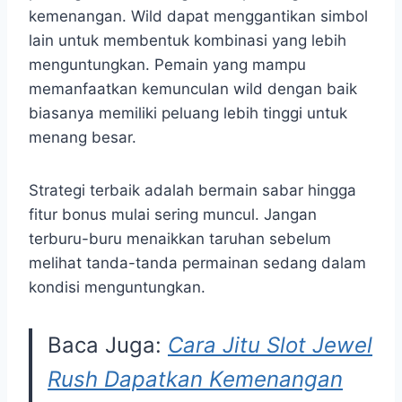
kemenangan. Wild dapat menggantikan simbol
lain untuk membentuk kombinasi yang lebih
menguntungkan. Pemain yang mampu
memanfaatkan kemunculan wild dengan baik
biasanya memiliki peluang lebih tinggi untuk
menang besar.
Strategi terbaik adalah bermain sabar hingga
fitur bonus mulai sering muncul. Jangan
terburu-buru menaikkan taruhan sebelum
melihat tanda-tanda permainan sedang dalam
kondisi menguntungkan.
Baca Juga:
Cara Jitu Slot Jewel
Rush Dapatkan Kemenangan