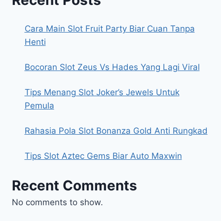
Cara Main Slot Fruit Party Biar Cuan Tanpa
Henti
Bocoran Slot Zeus Vs Hades Yang Lagi Viral
Tips Menang Slot Joker’s Jewels Untuk
Pemula
Rahasia Pola Slot Bonanza Gold Anti Rungkad
Tips Slot Aztec Gems Biar Auto Maxwin
Recent Comments
No comments to show.