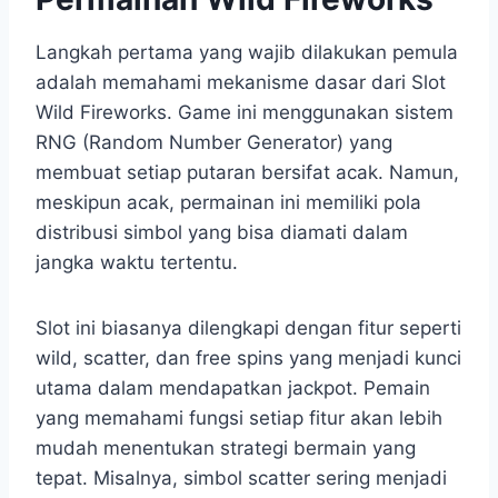
Langkah pertama yang wajib dilakukan pemula
adalah memahami mekanisme dasar dari Slot
Wild Fireworks. Game ini menggunakan sistem
RNG (Random Number Generator) yang
membuat setiap putaran bersifat acak. Namun,
meskipun acak, permainan ini memiliki pola
distribusi simbol yang bisa diamati dalam
jangka waktu tertentu.
Slot ini biasanya dilengkapi dengan fitur seperti
wild, scatter, dan free spins yang menjadi kunci
utama dalam mendapatkan jackpot. Pemain
yang memahami fungsi setiap fitur akan lebih
mudah menentukan strategi bermain yang
tepat. Misalnya, simbol scatter sering menjadi