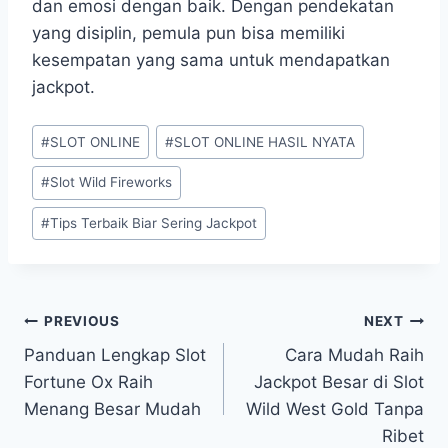
dan emosi dengan baik. Dengan pendekatan
yang disiplin, pemula pun bisa memiliki
kesempatan yang sama untuk mendapatkan
jackpot.
Post
#
SLOT ONLINE
#
SLOT ONLINE HASIL NYATA
Tags:
#
Slot Wild Fireworks
#
Tips Terbaik Biar Sering Jackpot
Post
PREVIOUS
NEXT
Panduan Lengkap Slot
Cara Mudah Raih
navigation
Fortune Ox Raih
Jackpot Besar di Slot
Menang Besar Mudah
Wild West Gold Tanpa
Ribet