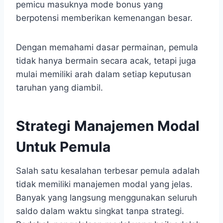
pemicu masuknya mode bonus yang
berpotensi memberikan kemenangan besar.
Dengan memahami dasar permainan, pemula
tidak hanya bermain secara acak, tetapi juga
mulai memiliki arah dalam setiap keputusan
taruhan yang diambil.
Strategi Manajemen Modal
Untuk Pemula
Salah satu kesalahan terbesar pemula adalah
tidak memiliki manajemen modal yang jelas.
Banyak yang langsung menggunakan seluruh
saldo dalam waktu singkat tanpa strategi.