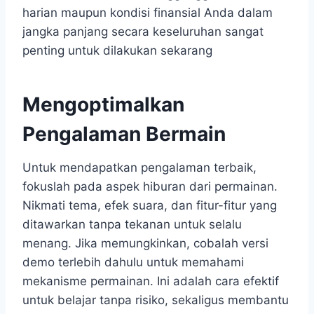
harian maupun kondisi finansial Anda dalam
jangka panjang secara keseluruhan sangat
penting untuk dilakukan sekarang
Mengoptimalkan
Pengalaman Bermain
Untuk mendapatkan pengalaman terbaik,
fokuslah pada aspek hiburan dari permainan.
Nikmati tema, efek suara, dan fitur-fitur yang
ditawarkan tanpa tekanan untuk selalu
menang. Jika memungkinkan, cobalah versi
demo terlebih dahulu untuk memahami
mekanisme permainan. Ini adalah cara efektif
untuk belajar tanpa risiko, sekaligus membantu