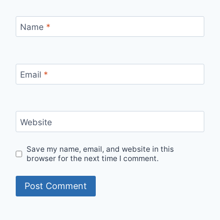
Name
*
Email
*
Website
Save my name, email, and website in this
browser for the next time I comment.