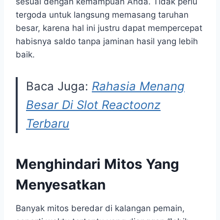
sesuai dengan kemampuan Anda. Tidak perlu
tergoda untuk langsung memasang taruhan
besar, karena hal ini justru dapat mempercepat
habisnya saldo tanpa jaminan hasil yang lebih
baik.
Baca Juga:
Rahasia Menang
Besar Di Slot Reactoonz
Terbaru
Menghindari Mitos Yang
Menyesatkan
Banyak mitos beredar di kalangan pemain,