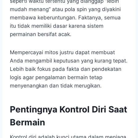
seperti waktu tertentu yang dianggap “lebih
mudah menang” atau pola spin yang diyakini
membawa keberuntungan. Faktanya, semua
itu tidak memiliki dasar karena sistem
permainan bersifat acak.
Mempercayai mitos justru dapat membuat
Anda mengambil keputusan yang kurang tepat.
Lebih baik fokus pada fakta dan pendekatan
logis agar pengalaman bermain tetap
menyenangkan dan tidak merugikan.
Pentingnya Kontrol Diri Saat
Bermain
Kontrol diri adalah kunci utama dalam menjaga