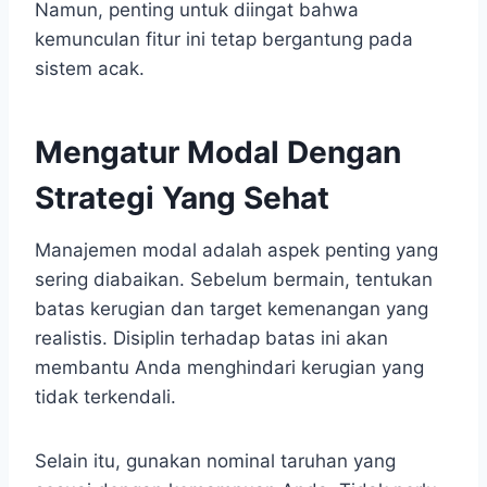
Namun, penting untuk diingat bahwa
kemunculan fitur ini tetap bergantung pada
sistem acak.
Mengatur Modal Dengan
Strategi Yang Sehat
Manajemen modal adalah aspek penting yang
sering diabaikan. Sebelum bermain, tentukan
batas kerugian dan target kemenangan yang
realistis. Disiplin terhadap batas ini akan
membantu Anda menghindari kerugian yang
tidak terkendali.
Selain itu, gunakan nominal taruhan yang