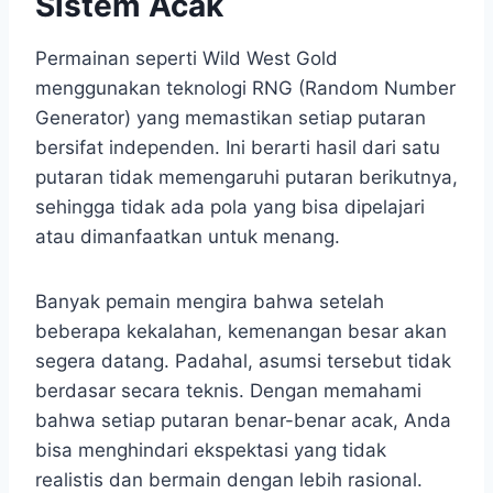
Sistem Acak
Permainan seperti Wild West Gold
menggunakan teknologi RNG (Random Number
Generator) yang memastikan setiap putaran
bersifat independen. Ini berarti hasil dari satu
putaran tidak memengaruhi putaran berikutnya,
sehingga tidak ada pola yang bisa dipelajari
atau dimanfaatkan untuk menang.
Banyak pemain mengira bahwa setelah
beberapa kekalahan, kemenangan besar akan
segera datang. Padahal, asumsi tersebut tidak
berdasar secara teknis. Dengan memahami
bahwa setiap putaran benar-benar acak, Anda
bisa menghindari ekspektasi yang tidak
realistis dan bermain dengan lebih rasional.