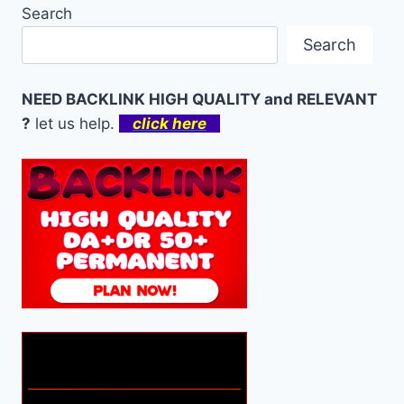
Search
Search
NEED BACKLINK HIGH QUALITY and RELEVANT
?
let us help.
click here