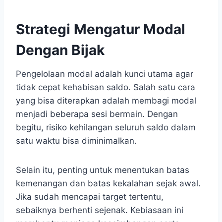
Strategi Mengatur Modal
Dengan Bijak
Pengelolaan modal adalah kunci utama agar
tidak cepat kehabisan saldo. Salah satu cara
yang bisa diterapkan adalah membagi modal
menjadi beberapa sesi bermain. Dengan
begitu, risiko kehilangan seluruh saldo dalam
satu waktu bisa diminimalkan.
Selain itu, penting untuk menentukan batas
kemenangan dan batas kekalahan sejak awal.
Jika sudah mencapai target tertentu,
sebaiknya berhenti sejenak. Kebiasaan ini