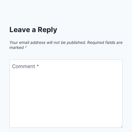
Leave a Reply
Your email address will not be published.
Required fields are
marked
*
Comment
*