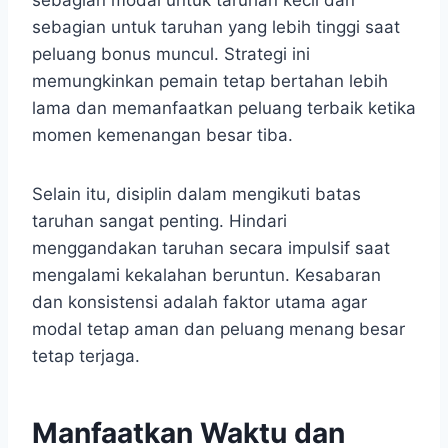
sebagian modal untuk taruhan kecil dan
sebagian untuk taruhan yang lebih tinggi saat
peluang bonus muncul. Strategi ini
memungkinkan pemain tetap bertahan lebih
lama dan memanfaatkan peluang terbaik ketika
momen kemenangan besar tiba.
Selain itu, disiplin dalam mengikuti batas
taruhan sangat penting. Hindari
menggandakan taruhan secara impulsif saat
mengalami kekalahan beruntun. Kesabaran
dan konsistensi adalah faktor utama agar
modal tetap aman dan peluang menang besar
tetap terjaga.
Manfaatkan Waktu dan