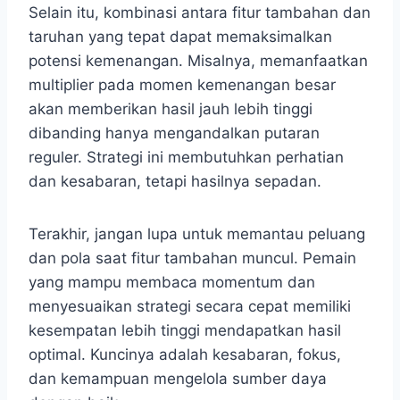
Selain itu, kombinasi antara fitur tambahan dan
taruhan yang tepat dapat memaksimalkan
potensi kemenangan. Misalnya, memanfaatkan
multiplier pada momen kemenangan besar
akan memberikan hasil jauh lebih tinggi
dibanding hanya mengandalkan putaran
reguler. Strategi ini membutuhkan perhatian
dan kesabaran, tetapi hasilnya sepadan.
Terakhir, jangan lupa untuk memantau peluang
dan pola saat fitur tambahan muncul. Pemain
yang mampu membaca momentum dan
menyesuaikan strategi secara cepat memiliki
kesempatan lebih tinggi mendapatkan hasil
optimal. Kuncinya adalah kesabaran, fokus,
dan kemampuan mengelola sumber daya