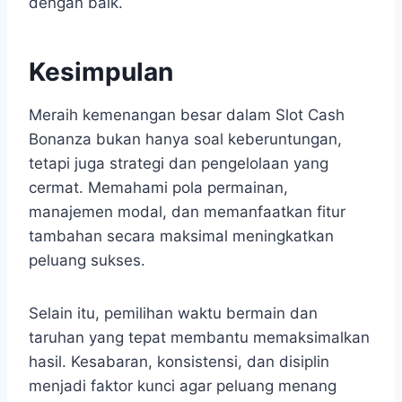
dengan baik.
Kesimpulan
Meraih kemenangan besar dalam Slot Cash
Bonanza bukan hanya soal keberuntungan,
tetapi juga strategi dan pengelolaan yang
cermat. Memahami pola permainan,
manajemen modal, dan memanfaatkan fitur
tambahan secara maksimal meningkatkan
peluang sukses.
Selain itu, pemilihan waktu bermain dan
taruhan yang tepat membantu memaksimalkan
hasil. Kesabaran, konsistensi, dan disiplin
menjadi faktor kunci agar peluang menang