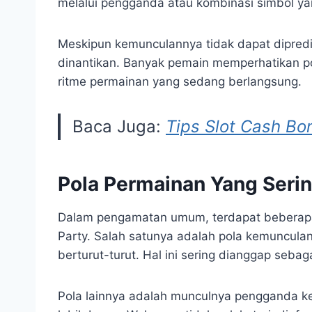
melalui pengganda atau kombinasi simbol y
Meskipun kemunculannya tidak dapat dipredik
dinantikan. Banyak pemain memperhatikan
ritme permainan yang sedang berlangsung.
Baca Juga:
Tips Slot Cash B
Pola Permainan Yang Serin
Dalam pengamatan umum, terdapat beberapa 
Party. Salah satunya adalah pola kemuncula
berturut-turut. Hal ini sering dianggap sebaga
Pola lainnya adalah munculnya pengganda ke