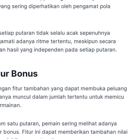
yang sering diperhatikan oleh pengamat pola
 setiap putaran tidak selalu acak sepenuhnya
amati adanya ritme tertentu, meskipun secara
n hasil yang independen pada setiap putaran.
tur Bonus
 dengan fitur tambahan yang dapat membuka peluang
asanya muncul dalam jumlah tertentu untuk memicu
ermainan.
am satu putaran, pemain sering melihat adanya
 bonus. Fitur ini dapat memberikan tambahan nilai