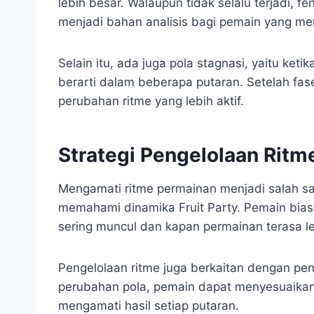
lebih besar. Walaupun tidak selalu terjadi, f
menjadi bahan analisis bagi pemain yang me
Selain itu, ada juga pola stagnasi, yaitu ke
berarti dalam beberapa putaran. Setelah fa
perubahan ritme yang lebih aktif.
Strategi Pengelolaan Ritm
Mengamati ritme permainan menjadi salah sa
memahami dinamika Fruit Party. Pemain bias
sering muncul dan kapan permainan terasa le
Pengelolaan ritme juga berkaitan dengan pe
perubahan pola, pemain dapat menyesuaikan
mengamati hasil setiap putaran.