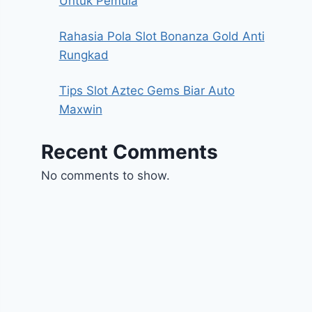
Untuk Pemula
Rahasia Pola Slot Bonanza Gold Anti
Rungkad
Tips Slot Aztec Gems Biar Auto
Maxwin
Recent Comments
No comments to show.