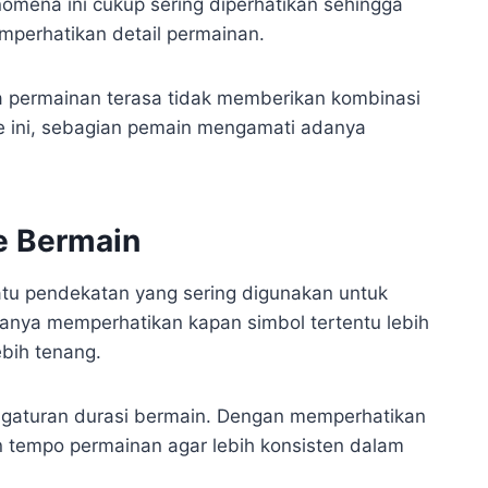
enomena ini cukup sering diperhatikan sehingga
mperhatikan detail permainan.
tika permainan terasa tidak memberikan kombinasi
se ini, sebagian pemain mengamati adanya
e Bermain
tu pendekatan yang sering digunakan untuk
anya memperhatikan kapan simbol tertentu lebih
bih tenang.
ngaturan durasi bermain. Dengan memperhatikan
 tempo permainan agar lebih konsisten dalam