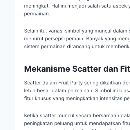
meningkat. Hal ini menjadi salah satu aspek 
permainan.
Selain itu, variasi simbol yang muncul dalam
menurut persepsi pemain. Banyak yang meng
sistem permainan dirancang untuk memberika
Mekanisme Scatter dan Fi
Scatter dalam Fruit Party sering dikaitkan
lebih besar dalam permainan. Simbol ini bi
fitur khusus yang meningkatkan intensitas p
Ketika scatter muncul secara bersamaan dal
peningkatan peluang untuk mendapatkan fitur