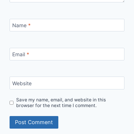
Name
*
Email
*
Website
Save my name, email, and website in this
browser for the next time I comment.