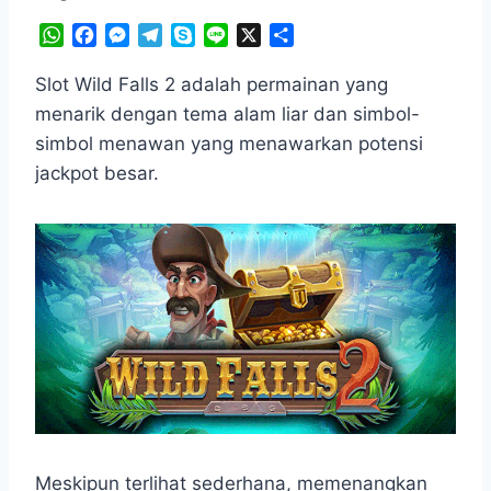
W
F
M
T
S
L
X
S
h
a
e
e
k
i
h
a
c
s
l
y
n
a
Slot Wild Falls 2 adalah permainan yang
t
e
s
e
p
e
r
menarik dengan tema alam liar dan simbol-
s
b
e
g
e
e
simbol menawan yang menawarkan potensi
A
o
n
r
jackpot besar.
p
o
g
a
p
k
e
m
r
Meskipun terlihat sederhana, memenangkan