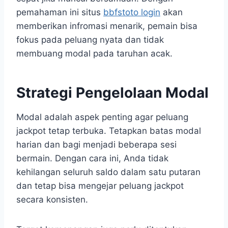
pemahaman ini situs
bbfstoto login
akan
memberikan infromasi menarik
, pemain bisa
fokus pada peluang nyata dan tidak
membuang modal pada taruhan acak.
Strategi Pengelolaan Modal
Modal adalah aspek penting agar peluang
jackpot tetap terbuka. Tetapkan batas modal
harian dan bagi menjadi beberapa sesi
bermain. Dengan cara ini, Anda tidak
kehilangan seluruh saldo dalam satu putaran
dan tetap bisa mengejar peluang jackpot
secara konsisten.