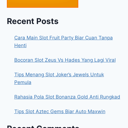
Recent Posts
Cara Main Slot Fruit Party Biar Cuan Tanpa
Henti
Bocoran Slot Zeus Vs Hades Yang Lagi Viral
Tips Menang Slot Joker’s Jewels Untuk
Pemula
Rahasia Pola Slot Bonanza Gold Anti Rungkad
Tips Slot Aztec Gems Biar Auto Maxwin