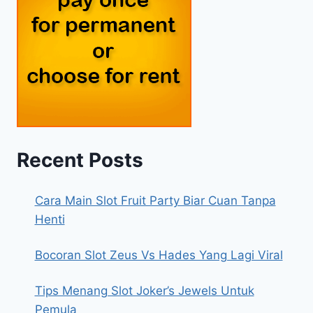
Recent Posts
Cara Main Slot Fruit Party Biar Cuan Tanpa
Henti
Bocoran Slot Zeus Vs Hades Yang Lagi Viral
Tips Menang Slot Joker’s Jewels Untuk
Pemula