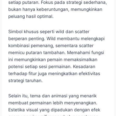
setiap putaran. Fokus pada strategi sederhana,
bukan hanya keberuntungan, memungkinkan
peluang hasil optimal.
Simbol khusus seperti wild dan scatter
berperan penting. Wild membantu melengkapi
kombinasi pemenang, sementara scatter
memicu putaran tambahan. Memahami fungsi
ini memungkinkan pemain memaksimalkan
potensi setiap sesi permainan. Kesadaran
terhadap fitur juga meningkatkan efektivitas
strategi taruhan.
Selain itu, tema dan animasi yang menarik
membuat permainan lebih menyenangkan.
Estetika visual yang dipadukan dengan efek