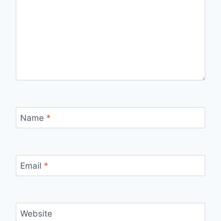
Name
*
Email
*
Website