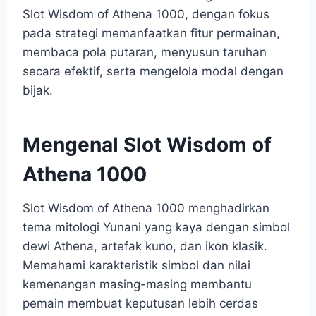
Slot Wisdom of Athena 1000, dengan fokus
pada strategi memanfaatkan fitur permainan,
membaca pola putaran, menyusun taruhan
secara efektif, serta mengelola modal dengan
bijak.
Mengenal Slot Wisdom of
Athena 1000
Slot Wisdom of Athena 1000 menghadirkan
tema mitologi Yunani yang kaya dengan simbol
dewi Athena, artefak kuno, dan ikon klasik.
Memahami karakteristik simbol dan nilai
kemenangan masing-masing membantu
pemain membuat keputusan lebih cerdas