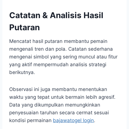
Catatan & Analisis Hasil
Putaran
Mencatat hasil putaran membantu pemain
mengenali tren dan pola. Catatan sederhana
mengenai simbol yang sering muncul atau fitur
yang aktif mempermudah analisis strategi
berikutnya.
Observasi ini juga membantu menentukan
waktu yang tepat untuk bermain lebih agresif.
Data yang dikumpulkan memungkinkan
penyesuaian taruhan secara cermat sesuai
kondisi permainan
bajawatogel login
.