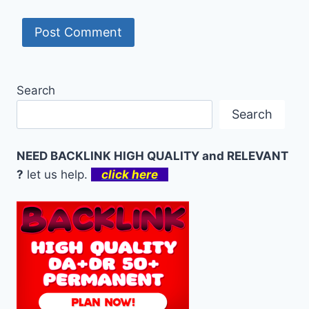
Search
Search
NEED BACKLINK HIGH QUALITY and RELEVANT
?
let us help.
click here