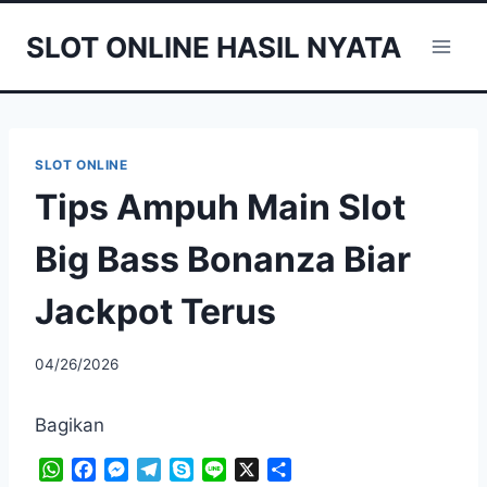
Skip
SLOT ONLINE HASIL NYATA
to
content
SLOT ONLINE
Tips Ampuh Main Slot
Big Bass Bonanza Biar
Jackpot Terus
04/26/2026
Bagikan
W
F
M
T
S
L
X
S