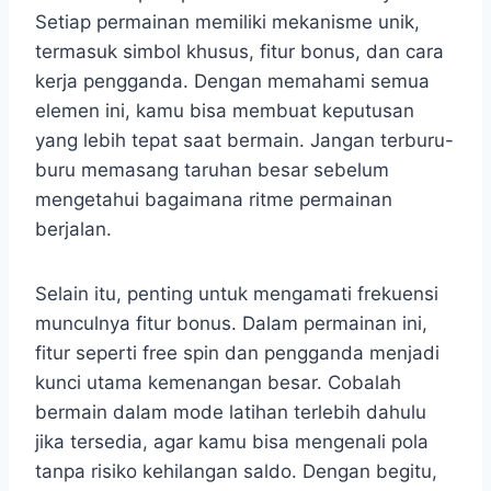
Setiap permainan memiliki mekanisme unik,
termasuk simbol khusus, fitur bonus, dan cara
kerja pengganda. Dengan memahami semua
elemen ini, kamu bisa membuat keputusan
yang lebih tepat saat bermain. Jangan terburu-
buru memasang taruhan besar sebelum
mengetahui bagaimana ritme permainan
berjalan.
Selain itu, penting untuk mengamati frekuensi
munculnya fitur bonus. Dalam permainan ini,
fitur seperti free spin dan pengganda menjadi
kunci utama kemenangan besar. Cobalah
bermain dalam mode latihan terlebih dahulu
jika tersedia, agar kamu bisa mengenali pola
tanpa risiko kehilangan saldo. Dengan begitu,