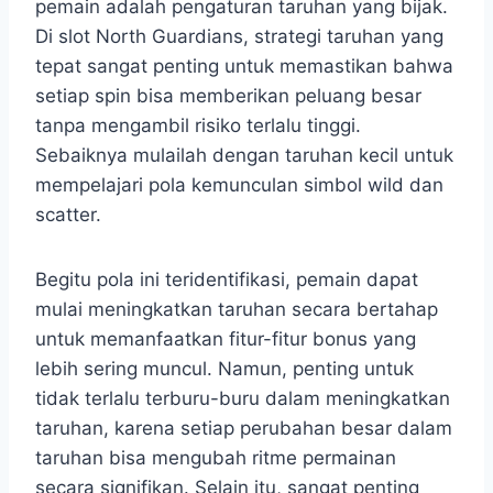
pemain adalah pengaturan taruhan yang bijak.
Di slot North Guardians, strategi taruhan yang
tepat sangat penting untuk memastikan bahwa
setiap spin bisa memberikan peluang besar
tanpa mengambil risiko terlalu tinggi.
Sebaiknya mulailah dengan taruhan kecil untuk
mempelajari pola kemunculan simbol wild dan
scatter.
Begitu pola ini teridentifikasi, pemain dapat
mulai meningkatkan taruhan secara bertahap
untuk memanfaatkan fitur-fitur bonus yang
lebih sering muncul. Namun, penting untuk
tidak terlalu terburu-buru dalam meningkatkan
taruhan, karena setiap perubahan besar dalam
taruhan bisa mengubah ritme permainan
secara signifikan. Selain itu, sangat penting