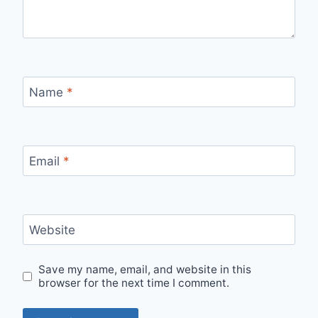
Name
*
Email
*
Website
Save my name, email, and website in this
browser for the next time I comment.