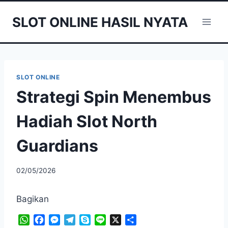
Skip
SLOT ONLINE HASIL NYATA
to
content
SLOT ONLINE
Strategi Spin Menembus
Hadiah Slot North
Guardians
02/05/2026
Bagikan
W
F
M
T
S
L
X
S