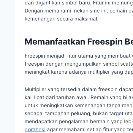
dan digantikan simbol baru. Fitur ini memu
Dengan memahami mekanisme ini, pemain d
kemenangan secara maksimal.
Memanfaatkan Freespin B
Freespin menjadi fitur utama yang membuat
freespin dengan mengumpulkan simbol scatter
meningkat karena adanya multiplier yang dap
Multiplier yang tersedia dalam freespin da
kali lipat dari taruhan awal. Pemain yang b
untuk meningkatkan kemenangan tanpa mening
sebagai tambahan peluang, bukan target uta
mendapatkan pengalaman bermain yang lebih
dorahoki
agar memahami setiap fitur yang te