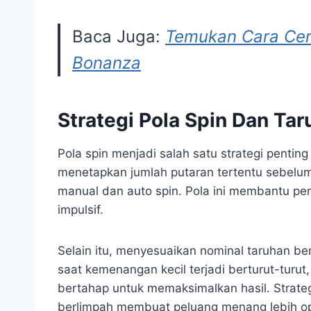
Baca Juga:
Temukan Cara Cer
Bonanza
Strategi Pola Spin Dan Ta
Pola spin menjadi salah satu strategi pentin
menetapkan jumlah putaran tertentu sebelum
manual dan auto spin. Pola ini membantu pem
impulsif.
Selain itu, menyesuaikan nominal taruhan ber
saat kemenangan kecil terjadi berturut-turu
bertahap untuk memaksimalkan hasil. Strateg
berlimpah membuat peluang menang lebih op