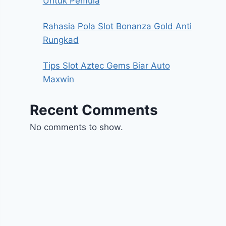
Untuk Pemula
Rahasia Pola Slot Bonanza Gold Anti
Rungkad
Tips Slot Aztec Gems Biar Auto
Maxwin
Recent Comments
No comments to show.