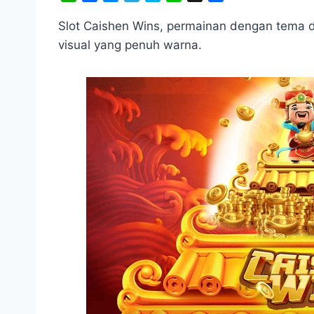
h
a
e
e
k
i
h
a
c
s
l
y
n
a
Slot Caishen Wins, permainan dengan tema
t
e
s
e
p
e
r
visual yang penuh warna.
s
b
e
g
e
e
A
o
n
r
p
o
g
a
p
k
e
m
r