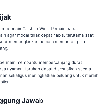
ijak
am bermain Caishen Wins. Pemain harus
n agar modal tidak cepat habis, terutama saat
 kecil memungkinkan pemain memantau pola
ang.
i bermain membantu memperpanjang durasi
sa nyaman, taruhan dapat disesuaikan secara
 aman sekaligus meningkatkan peluang untuk meraih
lier.
nggung Jawab