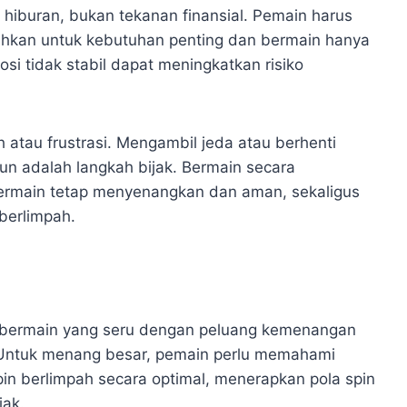
hiburan, bukan tekanan finansial. Pemain harus
hkan untuk kebutuhan penting dan bermain hanya
osi tidak stabil dapat meningkatkan risiko
h atau frustrasi. Mengambil jeda atau berhenti
n adalah langkah bijak. Bermain secara
rmain tetap menyenangkan dan aman, sekaligus
berlimpah.
ermain yang seru dengan peluang kemenangan
er. Untuk menang besar, pemain perlu memahami
n berlimpah secara optimal, menerapkan pola spin
jak.