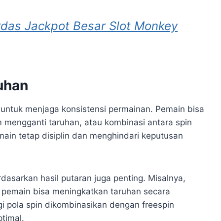
das Jackpot Besar Slot Monkey
ruhan
g untuk menjaga konsistensi permainan. Pemain bisa
 mengganti taruhan, atau kombinasi antara spin
ain tetap disiplin dan menghindari keputusan
dasarkan hasil putaran juga penting. Misalnya,
t, pemain bisa meningkatkan taruhan secara
i pola spin dikombinasikan dengan freespin
timal.