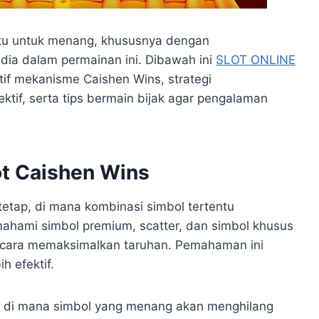
itu untuk menang, khususnya dengan
dia dalam permainan ini. Dibawah ini
SLOT ONLINE
f mekanisme Caishen Wins, strategi
ktif, serta tips bermain bijak agar pengalaman
t Caishen Wins
etap, di mana kombinasi simbol tertentu
hami simbol premium, scatter, dan simbol khusus
cara memaksimalkan taruhan. Pemahaman ini
h efektif.
ble, di mana simbol yang menang akan menghilang