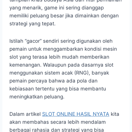
yang menarik, game ini sering dianggap
memiliki peluang besar jika dimainkan dengan
strategi yang tepat.
Istilah “gacor” sendiri sering digunakan oleh
pemain untuk menggambarkan kondisi mesin
slot yang terasa lebih mudah memberikan
kemenangan. Walaupun pada dasarnya slot
menggunakan sistem acak (RNG), banyak
pemain percaya bahwa ada pola dan
kebiasaan tertentu yang bisa membantu
meningkatkan peluang.
Dalam artikel
SLOT ONLINE HASIL NYATA
kita
akan membahas secara lebih mendalam
berbagai rahasia dan strategi yang bisa