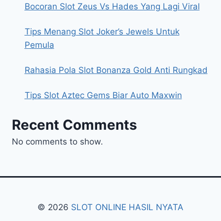
Bocoran Slot Zeus Vs Hades Yang Lagi Viral
Tips Menang Slot Joker’s Jewels Untuk
Pemula
Rahasia Pola Slot Bonanza Gold Anti Rungkad
Tips Slot Aztec Gems Biar Auto Maxwin
Recent Comments
No comments to show.
© 2026
SLOT ONLINE HASIL NYATA