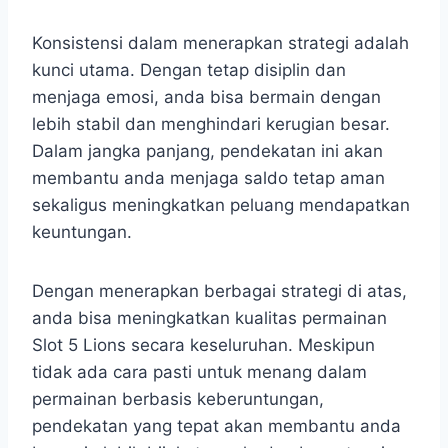
Konsistensi dalam menerapkan strategi adalah
kunci utama. Dengan tetap disiplin dan
menjaga emosi, anda bisa bermain dengan
lebih stabil dan menghindari kerugian besar.
Dalam jangka panjang, pendekatan ini akan
membantu anda menjaga saldo tetap aman
sekaligus meningkatkan peluang mendapatkan
keuntungan.
Dengan menerapkan berbagai strategi di atas,
anda bisa meningkatkan kualitas permainan
Slot 5 Lions secara keseluruhan. Meskipun
tidak ada cara pasti untuk menang dalam
permainan berbasis keberuntungan,
pendekatan yang tepat akan membantu anda