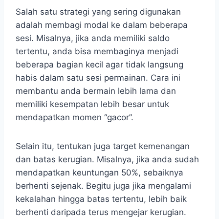
Salah satu strategi yang sering digunakan
adalah membagi modal ke dalam beberapa
sesi. Misalnya, jika anda memiliki saldo
tertentu, anda bisa membaginya menjadi
beberapa bagian kecil agar tidak langsung
habis dalam satu sesi permainan. Cara ini
membantu anda bermain lebih lama dan
memiliki kesempatan lebih besar untuk
mendapatkan momen “gacor”.
Selain itu, tentukan juga target kemenangan
dan batas kerugian. Misalnya, jika anda sudah
mendapatkan keuntungan 50%, sebaiknya
berhenti sejenak. Begitu juga jika mengalami
kekalahan hingga batas tertentu, lebih baik
berhenti daripada terus mengejar kerugian.