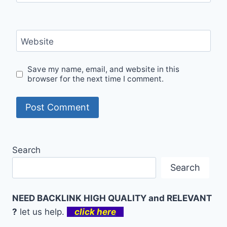
Website
Save my name, email, and website in this
browser for the next time I comment.
Search
Search
NEED BACKLINK HIGH QUALITY and RELEVANT
?
let us help.
click here