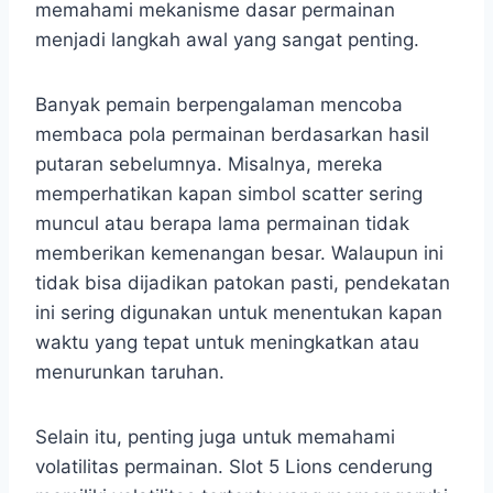
memahami mekanisme dasar permainan
menjadi langkah awal yang sangat penting.
Banyak pemain berpengalaman mencoba
membaca pola permainan berdasarkan hasil
putaran sebelumnya. Misalnya, mereka
memperhatikan kapan simbol scatter sering
muncul atau berapa lama permainan tidak
memberikan kemenangan besar. Walaupun ini
tidak bisa dijadikan patokan pasti, pendekatan
ini sering digunakan untuk menentukan kapan
waktu yang tepat untuk meningkatkan atau
menurunkan taruhan.
Selain itu, penting juga untuk memahami
volatilitas permainan. Slot 5 Lions cenderung