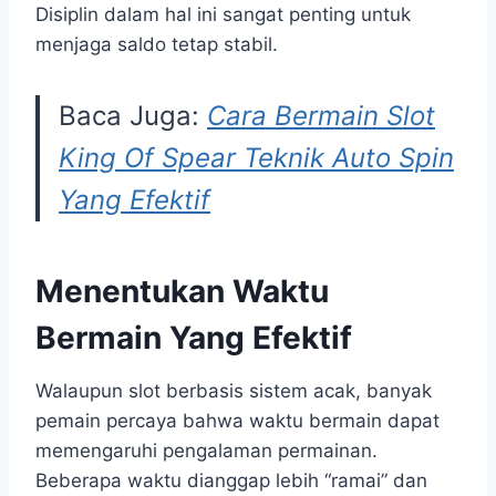
Disiplin dalam hal ini sangat penting untuk
menjaga saldo tetap stabil.
Baca Juga:
Cara Bermain Slot
King Of Spear Teknik Auto Spin
Yang Efektif
Menentukan Waktu
Bermain Yang Efektif
Walaupun slot berbasis sistem acak, banyak
pemain percaya bahwa waktu bermain dapat
memengaruhi pengalaman permainan.
Beberapa waktu dianggap lebih “ramai” dan