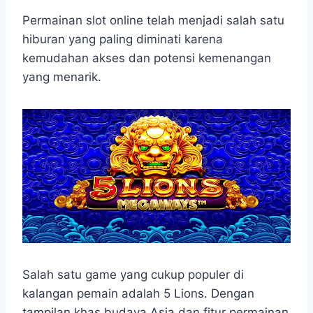
h
a
e
e
k
i
h
a
c
s
l
y
n
a
Permainan slot online telah menjadi salah satu
t
e
s
e
p
e
r
hiburan yang paling diminati karena
s
b
e
g
e
e
kemudahan akses dan potensi kemenangan
A
o
n
r
yang menarik.
p
o
g
a
p
k
e
m
r
Salah satu game yang cukup populer di
kalangan pemain adalah 5 Lions. Dengan
tampilan khas budaya Asia dan fitur permainan