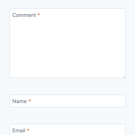
Comment
*
Name
*
Email
*