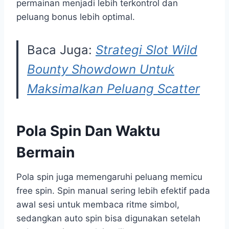
permainan menjadi lebih terkontrol dan
peluang bonus lebih optimal.
Baca Juga:
Strategi Slot Wild
Bounty Showdown Untuk
Maksimalkan Peluang Scatter
Pola Spin Dan Waktu
Bermain
Pola spin juga memengaruhi peluang memicu
free spin. Spin manual sering lebih efektif pada
awal sesi untuk membaca ritme simbol,
sedangkan auto spin bisa digunakan setelah