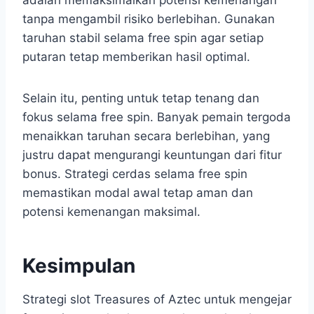
adalah memaksimalkan potensi kemenangan
tanpa mengambil risiko berlebihan. Gunakan
taruhan stabil selama free spin agar setiap
putaran tetap memberikan hasil optimal.
Selain itu, penting untuk tetap tenang dan
fokus selama free spin. Banyak pemain tergoda
menaikkan taruhan secara berlebihan, yang
justru dapat mengurangi keuntungan dari fitur
bonus. Strategi cerdas selama free spin
memastikan modal awal tetap aman dan
potensi kemenangan maksimal.
Kesimpulan
Strategi slot Treasures of Aztec untuk mengejar