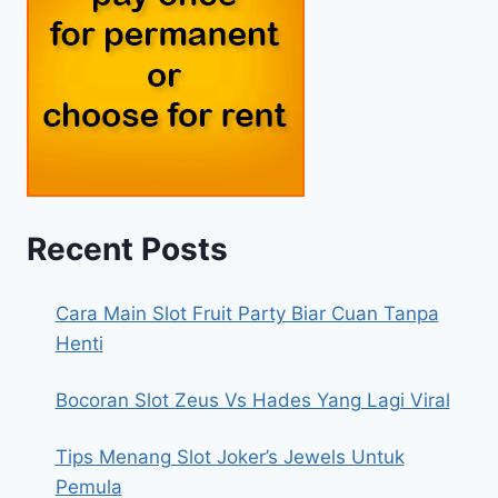
Recent Posts
Cara Main Slot Fruit Party Biar Cuan Tanpa
Henti
Bocoran Slot Zeus Vs Hades Yang Lagi Viral
Tips Menang Slot Joker’s Jewels Untuk
Pemula