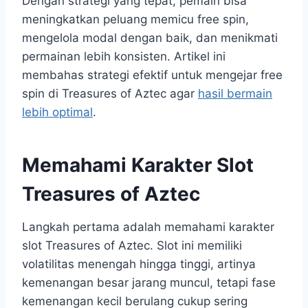
Dengan strategi yang tepat, pemain bisa
meningkatkan peluang memicu free spin,
mengelola modal dengan baik, dan menikmati
permainan lebih konsisten. Artikel ini
membahas strategi efektif untuk mengejar free
spin di Treasures of Aztec agar
hasil bermain
lebih optimal
.
Memahami Karakter Slot
Treasures of Aztec
Langkah pertama adalah memahami karakter
slot Treasures of Aztec. Slot ini memiliki
volatilitas menengah hingga tinggi, artinya
kemenangan besar jarang muncul, tetapi fase
kemenangan kecil berulang cukup sering