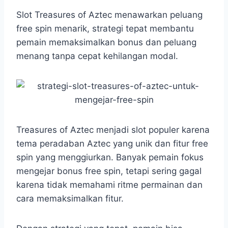
h
a
e
e
k
i
h
a
c
s
l
y
n
a
Slot Treasures of Aztec menawarkan peluang
t
e
s
e
p
e
r
free spin menarik, strategi tepat membantu
s
b
e
g
e
e
pemain memaksimalkan bonus dan peluang
A
o
n
r
menang tanpa cepat kehilangan modal.
p
o
g
a
p
k
e
m
r
Treasures of Aztec menjadi slot populer karena
tema peradaban Aztec yang unik dan fitur free
spin yang menggiurkan. Banyak pemain fokus
mengejar bonus free spin, tetapi sering gagal
karena tidak memahami ritme permainan dan
cara memaksimalkan fitur.