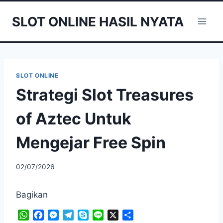
Skip
SLOT ONLINE HASIL NYATA
to
content
SLOT ONLINE
Strategi Slot Treasures
of Aztec Untuk
Mengejar Free Spin
02/07/2026
Bagikan
W
F
M
T
S
L
X
S