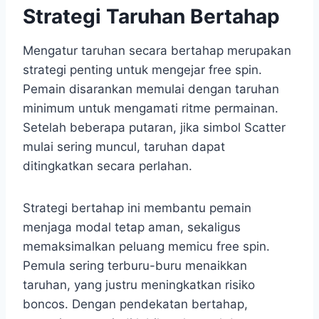
Strategi Taruhan Bertahap
Mengatur taruhan secara bertahap merupakan
strategi penting untuk mengejar free spin.
Pemain disarankan memulai dengan taruhan
minimum untuk mengamati ritme permainan.
Setelah beberapa putaran, jika simbol Scatter
mulai sering muncul, taruhan dapat
ditingkatkan secara perlahan.
Strategi bertahap ini membantu pemain
menjaga modal tetap aman, sekaligus
memaksimalkan peluang memicu free spin.
Pemula sering terburu-buru menaikkan
taruhan, yang justru meningkatkan risiko
boncos. Dengan pendekatan bertahap,