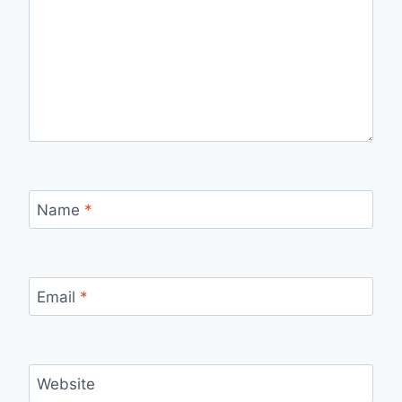
Name
*
Email
*
Website