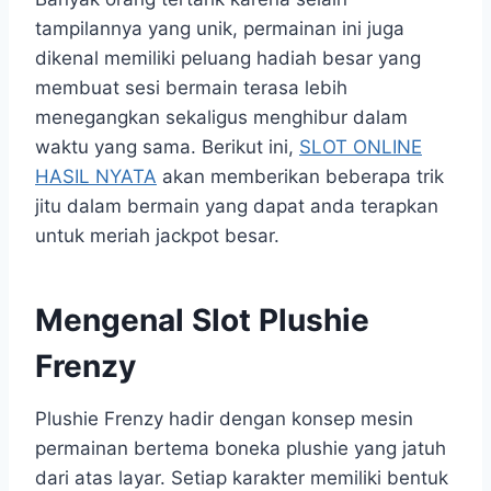
tampilannya yang unik, permainan ini juga
dikenal memiliki peluang hadiah besar yang
membuat sesi bermain terasa lebih
menegangkan sekaligus menghibur dalam
waktu yang sama. Berikut ini,
SLOT ONLINE
HASIL NYATA
akan memberikan beberapa trik
jitu dalam bermain yang dapat anda terapkan
untuk meriah jackpot besar.
Mengenal Slot Plushie
Frenzy
Plushie Frenzy hadir dengan konsep mesin
permainan bertema boneka plushie yang jatuh
dari atas layar. Setiap karakter memiliki bentuk