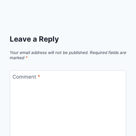
Leave a Reply
Your email address will not be published.
Required fields are
marked
*
Comment
*