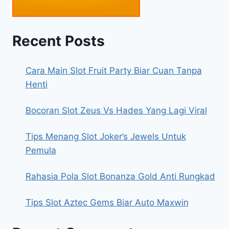
Recent Posts
Cara Main Slot Fruit Party Biar Cuan Tanpa
Henti
Bocoran Slot Zeus Vs Hades Yang Lagi Viral
Tips Menang Slot Joker’s Jewels Untuk
Pemula
Rahasia Pola Slot Bonanza Gold Anti Rungkad
Tips Slot Aztec Gems Biar Auto Maxwin