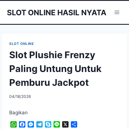
Skip
SLOT ONLINE HASIL NYATA
to
content
SLOT ONLINE
Slot Plushie Frenzy
Paling Untung Untuk
Pemburu Jackpot
04/18/2026
Bagikan
W
F
M
T
S
L
X
S