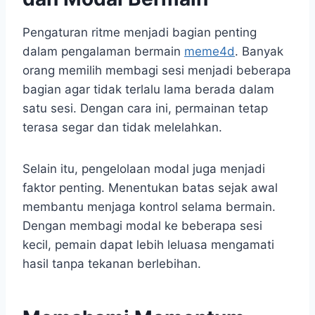
Pengaturan ritme menjadi bagian penting
dalam pengalaman bermain
meme4d
. Banyak
orang memilih membagi sesi menjadi beberapa
bagian agar tidak terlalu lama berada dalam
satu sesi. Dengan cara ini, permainan tetap
terasa segar dan tidak melelahkan.
Selain itu, pengelolaan modal juga menjadi
faktor penting. Menentukan batas sejak awal
membantu menjaga kontrol selama bermain.
Dengan membagi modal ke beberapa sesi
kecil, pemain dapat lebih leluasa mengamati
hasil tanpa tekanan berlebihan.