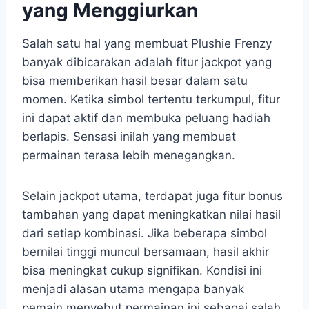
yang Menggiurkan
Salah satu hal yang membuat Plushie Frenzy
banyak dibicarakan adalah fitur jackpot yang
bisa memberikan hasil besar dalam satu
momen. Ketika simbol tertentu terkumpul, fitur
ini dapat aktif dan membuka peluang hadiah
berlapis. Sensasi inilah yang membuat
permainan terasa lebih menegangkan.
Selain jackpot utama, terdapat juga fitur bonus
tambahan yang dapat meningkatkan nilai hasil
dari setiap kombinasi. Jika beberapa simbol
bernilai tinggi muncul bersamaan, hasil akhir
bisa meningkat cukup signifikan. Kondisi ini
menjadi alasan utama mengapa banyak
pemain menyebut permainan ini sebagai salah