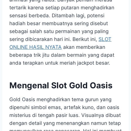
tertarik karena setiap putaran menghadirkan
sensasi berbeda. Ditambah lagi, potensi
hadiah besar membuatnya sering disebut
sebagai salah satu permainan yang paling
sering dibicarakan hari ini. Berikut ini,
SLOT
ONLINE HASIL NYATA
akan memberikan
beberapa trik jitu dalam bermain yang dapat
anda terapkan untuk meriah jackpot besar.
Mengenal Slot Gold Oasis
Gold Oasis menghadirkan tema gurun yang
dipenuhi simbol emas, artefak kuno, dan oasis
misterius di tengah pasir luas. Visualnya dibuat
dengan detail yang menenangkan namun tetap