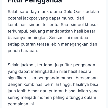
Fitur Pengganda
Salah satu daya tarik utama Gold Oasis adalah
potensi jackpot yang dapat muncul dari
kombinasi simbol tertentu. Saat simbol khusus
terkumpul, peluang mendapatkan hasil besar
biasanya meningkat. Sensasi ini membuat
setiap putaran terasa lebih menegangkan dan
penuh harapan.
Selain jackpot, terdapat juga fitur pengganda
yang dapat meningkatkan nilai hasil secara
signifikan. Jika pengganda muncul bersamaan
dengan kombinasi bernilai tinggi, hasilnya bisa
jauh lebih besar dari putaran biasa. Inilah yang
sering menjadi momen paling ditunggu dalam
permainan ini.