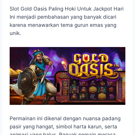
h
a
e
e
k
i
h
a
c
s
l
y
n
a
Slot Gold Oasis Paling Hoki Untuk Jackpot Hari
t
e
s
e
p
e
r
Ini menjadi pembahasan yang banyak dicari
s
b
e
g
e
e
karena menawarkan tema gurun emas yang
A
o
n
r
unik.
p
o
g
a
p
k
e
m
r
Permainan ini dikenal dengan nuansa padang
pasir yang hangat, simbol harta karun, serta
animasi yang halus. Banyak pemain merasa