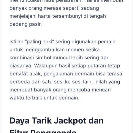
memunculkan rasa penasaran. Hal ini membuat
banyak orang merasa seperti sedang
menjelajahi harta tersembunyi di tengah
padang pasir.
Istilah “paling hoki” sering digunakan pemain
untuk menggambarkan momen ketika
kombinasi simbol muncul lebih sering dari
biasanya. Walaupun hasil setiap putaran tetap
bersifat acak, pengalaman bermain bisa terasa
berbeda dari satu sesi ke sesi lain. Inilah yang
membuat banyak orang mencoba mencari
waktu terbaik untuk bermain.
Daya Tarik Jackpot dan