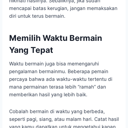
nikmati hasilnya. Sebaliknya, jika sudah
mencapai batas kerugian, jangan memaksakan
diri untuk terus bermain.
Memilih Waktu Bermain
Yang Tepat
Waktu bermain juga bisa memengaruhi
pengalaman bermainmu. Beberapa pemain
percaya bahwa ada waktu-waktu tertentu di
mana permainan terasa lebih “ramah” dan
memberikan hasil yang lebih baik.
Cobalah bermain di waktu yang berbeda,
seperti pagi, siang, atau malam hari. Catat hasil
yang kamu dapatkan untuk mengetahui kapan