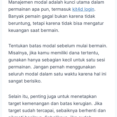
Manajemen modal adalah kunci utama dalam
permainan apa pun, termasuk
kit4d login
.
Banyak pemain gagal bukan karena tidak
beruntung, tetapi karena tidak bisa mengatur
keuangan saat bermain.
Tentukan batas modal sebelum mulai bermain.
Misalnya, jika kamu memiliki dana tertentu,
gunakan hanya sebagian kecil untuk satu sesi
permainan. Jangan pernah menggunakan
seluruh modal dalam satu waktu karena hal ini
sangat berisiko.
Selain itu, penting juga untuk menetapkan
target kemenangan dan batas kerugian. Jika
target sudah tercapai, sebaiknya berhenti dan