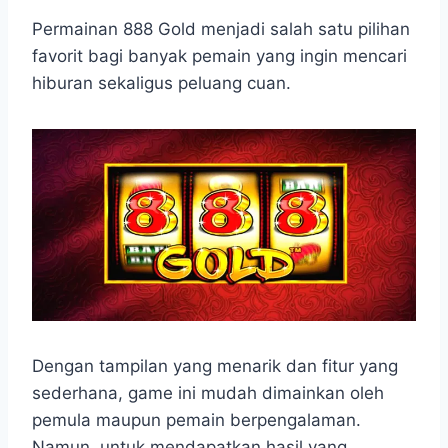
h
a
e
e
k
i
h
a
c
s
l
y
n
a
Permainan 888 Gold menjadi salah satu pilihan
t
e
s
e
p
e
r
favorit bagi banyak pemain yang ingin mencari
s
b
e
g
e
e
hiburan sekaligus peluang cuan.
A
o
n
r
p
o
g
a
p
k
e
m
r
Dengan tampilan yang menarik dan fitur yang
sederhana, game ini mudah dimainkan oleh
pemula maupun pemain berpengalaman.
Namun, untuk mendapatkan hasil yang