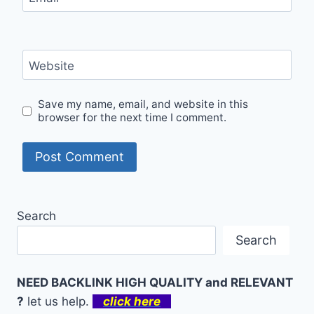
Website
Save my name, email, and website in this
browser for the next time I comment.
Search
Search
NEED BACKLINK HIGH QUALITY and RELEVANT
?
let us help.
click here