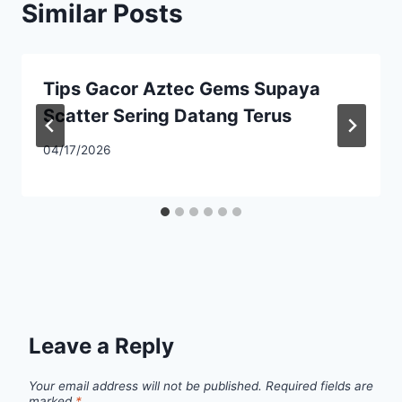
Similar Posts
Tips Gacor Aztec Gems Supaya
Scatter Sering Datang Terus
04/17/2026
Leave a Reply
Your email address will not be published.
Required fields are
marked
*