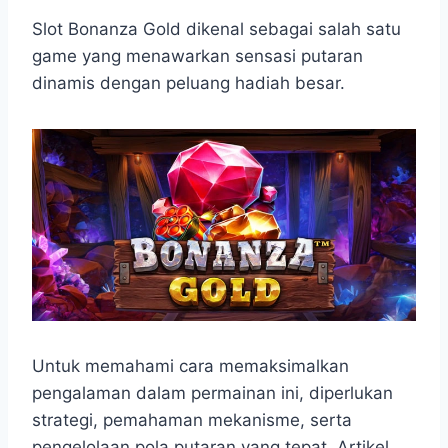
h
a
e
e
k
i
h
a
c
s
l
y
n
a
Slot Bonanza Gold dikenal sebagai salah satu
t
e
s
e
p
e
r
game yang menawarkan sensasi putaran
s
b
e
g
e
e
dinamis dengan peluang hadiah besar.
A
o
n
r
p
o
g
a
p
k
e
m
r
Untuk memahami cara memaksimalkan
pengalaman dalam permainan ini, diperlukan
strategi, pemahaman mekanisme, serta
pengelolaan pola putaran yang tepat. Artikel