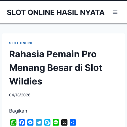
Skip
SLOT ONLINE HASIL NYATA
to
content
SLOT ONLINE
Rahasia Pemain Pro
Menang Besar di Slot
Wildies
04/18/2026
Bagikan
W
F
M
T
S
L
X
S