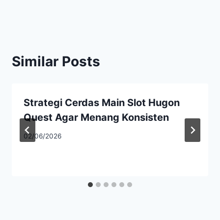
Similar Posts
Strategi Cerdas Main Slot Hugon
Quest Agar Menang Konsisten
02/06/2026