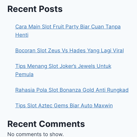
Recent Posts
Cara Main Slot Fruit Party Biar Cuan Tanpa
Henti
Bocoran Slot Zeus Vs Hades Yang Lagi Viral
Tips Menang Slot Joker’s Jewels Untuk
Pemula
Rahasia Pola Slot Bonanza Gold Anti Rungkad
Tips Slot Aztec Gems Biar Auto Maxwin
Recent Comments
No comments to show.