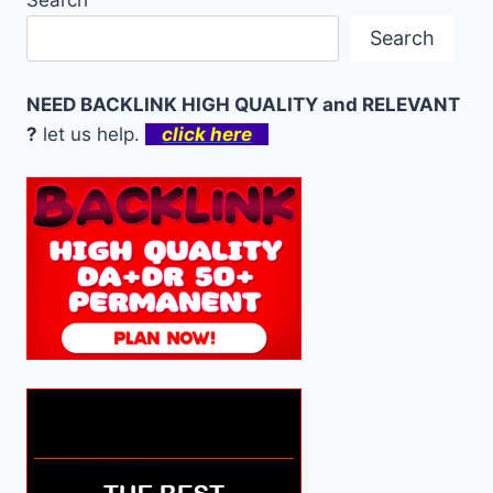
Search
NEED BACKLINK HIGH QUALITY and RELEVANT
?
let us help.
click here