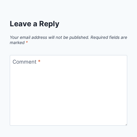
Leave a Reply
Your email address will not be published.
Required fields are
marked
*
Comment
*