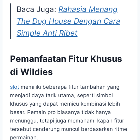
Baca Juga:
Rahasia Menang
The Dog House Dengan Cara
Simple Anti Ribet
Pemanfaatan Fitur Khusus
di Wildies
slot
memiliki beberapa fitur tambahan yang
menjadi daya tarik utama, seperti simbol
khusus yang dapat memicu kombinasi lebih
besar. Pemain pro biasanya tidak hanya
menunggu, tetapi juga memahami kapan fitur
tersebut cenderung muncul berdasarkan ritme
permainan.