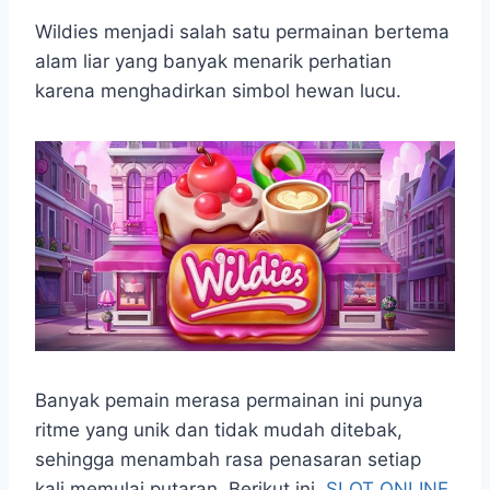
h
a
e
e
k
i
h
a
c
s
l
y
n
a
Wildies menjadi salah satu permainan bertema
t
e
s
e
p
e
r
alam liar yang banyak menarik perhatian
s
b
e
g
e
e
karena menghadirkan simbol hewan lucu.
A
o
n
r
p
o
g
a
p
k
e
m
r
Banyak pemain merasa permainan ini punya
ritme yang unik dan tidak mudah ditebak,
sehingga menambah rasa penasaran setiap
kali memulai putaran. Berikut ini,
SLOT ONLINE