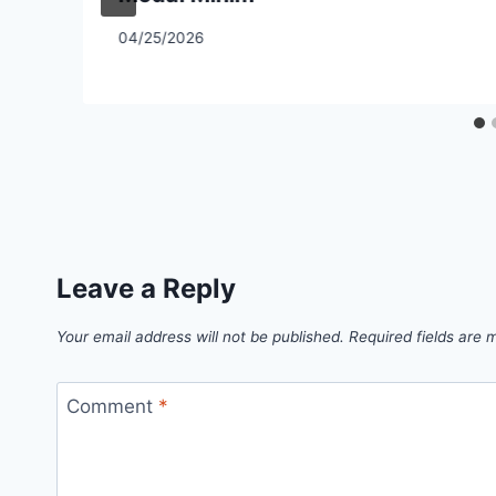
04/25/2026
Leave a Reply
Your email address will not be published.
Required fields are
Comment
*