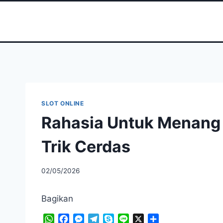
Skip
to
content
SLOT ONLINE
Rahasia Untuk Menang 
Trik Cerdas
02/05/2026
Bagikan
W
F
M
T
S
L
X
S