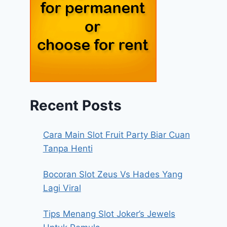
Recent Posts
Cara Main Slot Fruit Party Biar Cuan
Tanpa Henti
Bocoran Slot Zeus Vs Hades Yang
Lagi Viral
Tips Menang Slot Joker’s Jewels