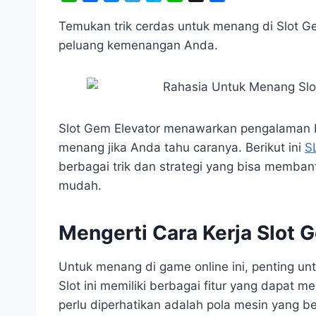
h
a
e
e
k
i
h
a
c
s
l
y
n
a
Temukan trik cerdas untuk menang di Slot Ge
t
e
s
e
p
e
r
peluang kemenangan Anda.
s
b
e
g
e
e
A
o
n
r
p
o
g
a
p
k
e
m
r
Slot Gem Elevator menawarkan pengalaman 
menang jika Anda tahu caranya. Berikut ini
S
berbagai trik dan strategi yang bisa memban
mudah.
Mengerti Cara Kerja Slot 
Untuk menang di game online ini, penting u
Slot ini memiliki berbagai fitur yang dapat 
perlu diperhatikan adalah pola mesin yang be