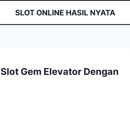
SLOT ONLINE HASIL NYATA
Slot Gem Elevator Dengan