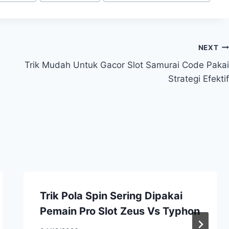
NEXT
Trik Mudah Untuk Gacor Slot Samurai Code Pakai
Strategi Efektif
Trik Pola Spin Sering Dipakai
Pemain Pro Slot Zeus Vs Typhon