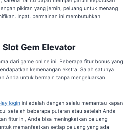
h, karena hal itu dapat mempengaruhi keputusan
engan pikiran yang jernih, peluang untuk menang
nifikan. Ingat, permainan ini membutuhkan
 Slot Gem Elevator
ma dari game online ini. Beberapa fitur bonus yang
mendapatkan kemenangan ekstra. Salah satunya
kan Anda untuk bermain tanpa mengeluarkan
ay login
ini adalah dengan selalu memantau kapan
uncul setelah beberapa putaran atau setelah Anda
n fitur ini, Anda bisa meningkatkan peluang
 untuk memanfaatkan setiap peluang yang ada