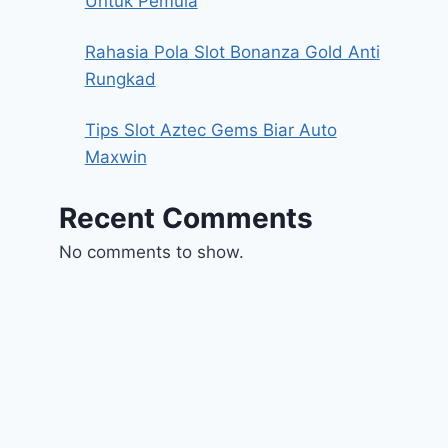
Untuk Pemula
Rahasia Pola Slot Bonanza Gold Anti
Rungkad
Tips Slot Aztec Gems Biar Auto
Maxwin
Recent Comments
No comments to show.