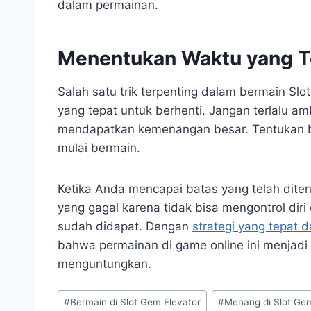
dalam permainan.
Menentukan Waktu yang Te
Salah satu trik terpenting dalam bermain Sl
yang tepat untuk berhenti. Jangan terlalu a
mendapatkan kemenangan besar. Tentukan 
mulai bermain.
Ketika Anda mencapai batas yang telah dite
yang gagal karena tidak bisa mengontrol di
sudah didapat. Dengan
strategi yang tepat d
bahwa permainan di game online ini menja
menguntungkan.
Post
#
Bermain di Slot Gem Elevator
#
Menang di Slot Gem