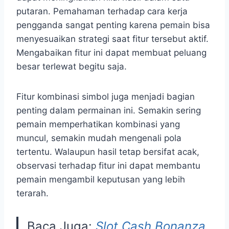
putaran. Pemahaman terhadap cara kerja
pengganda sangat penting karena pemain bisa
menyesuaikan strategi saat fitur tersebut aktif.
Mengabaikan fitur ini dapat membuat peluang
besar terlewat begitu saja.
Fitur kombinasi simbol juga menjadi bagian
penting dalam permainan ini. Semakin sering
pemain memperhatikan kombinasi yang
muncul, semakin mudah mengenali pola
tertentu. Walaupun hasil tetap bersifat acak,
observasi terhadap fitur ini dapat membantu
pemain mengambil keputusan yang lebih
terarah.
Baca Juga:
Slot Cash Bonanza