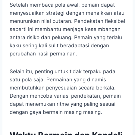
Setelah membaca pola awal, pemain dapat
menyesuaikan strategi dengan menaikkan atau
menurunkan nilai putaran. Pendekatan fleksibel
seperti ini membantu menjaga keseimbangan
antara risiko dan peluang. Pemain yang terlalu
kaku sering kali sulit beradaptasi dengan
perubahan hasil permainan.
Selain itu, penting untuk tidak terpaku pada
satu pola saja. Permainan yang dinamis
membutuhkan penyesuaian secara berkala.
Dengan mencoba variasi pendekatan, pemain
dapat menemukan ritme yang paling sesuai
dengan gaya bermain masing masing.