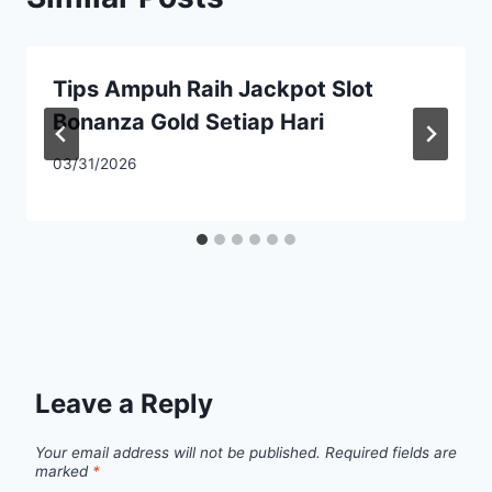
Tips Ampuh Raih Jackpot Slot
Bonanza Gold Setiap Hari
03/31/2026
Leave a Reply
Your email address will not be published.
Required fields are
marked
*