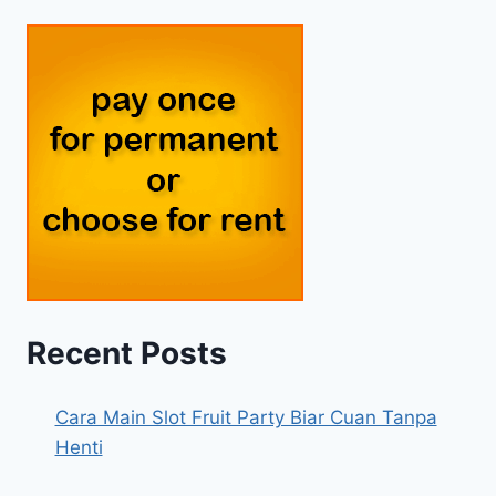
Recent Posts
Cara Main Slot Fruit Party Biar Cuan Tanpa
Henti