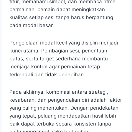
fitur, memahami simbol, dan membaca ritme
permainan, pemain dapat meningkatkan
kualitas setiap sesi tanpa harus bergantung
pada modal besar.
Pengelolaan modal kecil yang disiplin menjadi
kunci utama. Pembagian sesi, penentuan
batas, serta target sederhana membantu
menjaga kontrol agar permainan tetap
terkendali dan tidak berlebihan.
Pada akhirnya, kombinasi antara strategi,
kesabaran, dan pengendalian diri adalah faktor
yang paling menentukan. Dengan pendekatan
yang tepat, peluang mendapatkan hasil lebih
baik dapat terbuka secara konsisten tanpa
perlu mengambil risiko berlebihan.