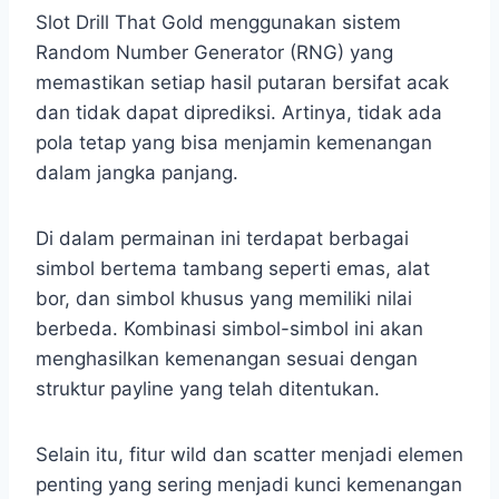
Slot Drill That Gold menggunakan sistem
Random Number Generator (RNG) yang
memastikan setiap hasil putaran bersifat acak
dan tidak dapat diprediksi. Artinya, tidak ada
pola tetap yang bisa menjamin kemenangan
dalam jangka panjang.
Di dalam permainan ini terdapat berbagai
simbol bertema tambang seperti emas, alat
bor, dan simbol khusus yang memiliki nilai
berbeda. Kombinasi simbol-simbol ini akan
menghasilkan kemenangan sesuai dengan
struktur payline yang telah ditentukan.
Selain itu, fitur wild dan scatter menjadi elemen
penting yang sering menjadi kunci kemenangan