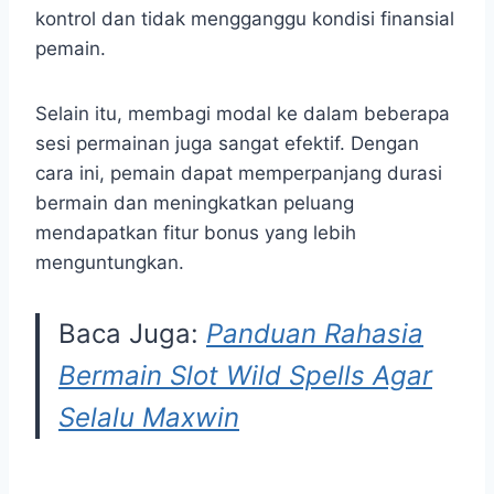
kontrol dan tidak mengganggu kondisi finansial
pemain.
Selain itu, membagi modal ke dalam beberapa
sesi permainan juga sangat efektif. Dengan
cara ini, pemain dapat memperpanjang durasi
bermain dan meningkatkan peluang
mendapatkan fitur bonus yang lebih
menguntungkan.
Baca Juga:
Panduan Rahasia
Bermain Slot Wild Spells Agar
Selalu Maxwin