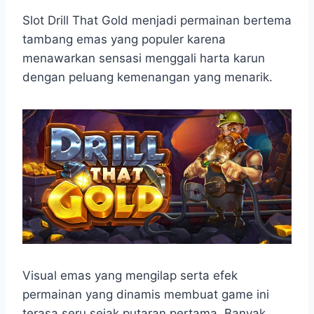
h
a
e
e
k
i
h
a
c
s
l
y
n
a
Slot Drill That Gold menjadi permainan bertema
t
e
s
e
p
e
r
tambang emas yang populer karena
s
b
e
g
e
e
menawarkan sensasi menggali harta karun
A
o
n
r
dengan peluang kemenangan yang menarik.
p
o
g
a
p
k
e
m
r
Visual emas yang mengilap serta efek
permainan yang dinamis membuat game ini
terasa seru sejak putaran pertama. Banyak