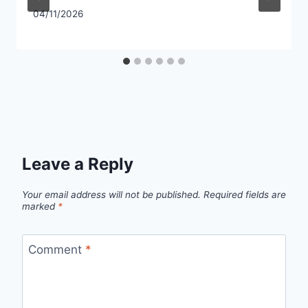
04/11/2026
Leave a Reply
Your email address will not be published.
Required fields are
marked
*
Comment
*