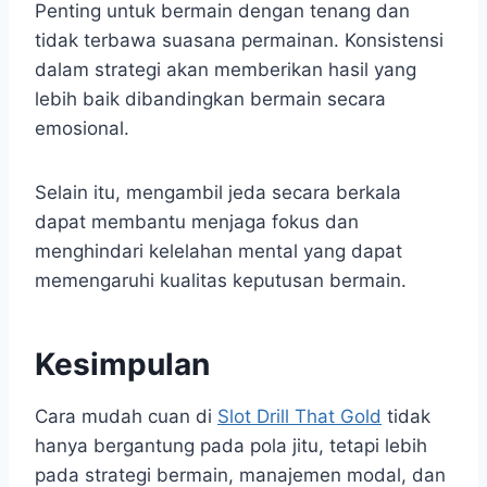
Penting untuk bermain dengan tenang dan
tidak terbawa suasana permainan. Konsistensi
dalam strategi akan memberikan hasil yang
lebih baik dibandingkan bermain secara
emosional.
Selain itu, mengambil jeda secara berkala
dapat membantu menjaga fokus dan
menghindari kelelahan mental yang dapat
memengaruhi kualitas keputusan bermain.
Kesimpulan
Cara mudah cuan di
Slot Drill That Gold
tidak
hanya bergantung pada pola jitu, tetapi lebih
pada strategi bermain, manajemen modal, dan