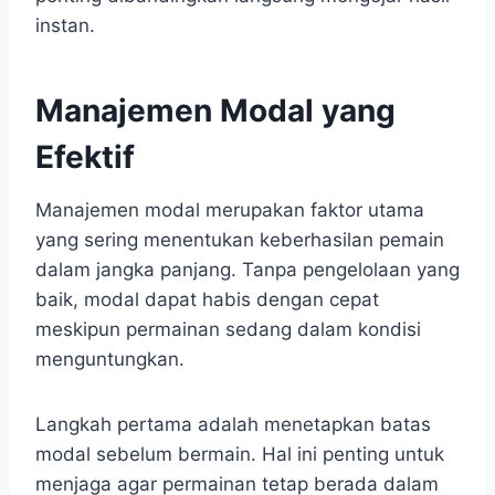
instan.
Manajemen Modal yang
Efektif
Manajemen modal merupakan faktor utama
yang sering menentukan keberhasilan pemain
dalam jangka panjang. Tanpa pengelolaan yang
baik, modal dapat habis dengan cepat
meskipun permainan sedang dalam kondisi
menguntungkan.
Langkah pertama adalah menetapkan batas
modal sebelum bermain. Hal ini penting untuk
menjaga agar permainan tetap berada dalam