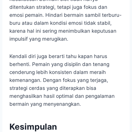
ditentukan strategi, tetapi juga fokus dan
emosi pemain. Hindari bermain sambil terburu-
buru atau dalam kondisi emosi tidak stabil,
karena hal ini sering menimbulkan keputusan
impulsif yang merugikan.
Kendali diri juga berarti tahu kapan harus
berhenti. Pemain yang disiplin dan tenang
cenderung lebih konsisten dalam meraih
kemenangan. Dengan fokus yang terjaga,
strategi cerdas yang diterapkan bisa
menghasilkan hasil optimal dan pengalaman
bermain yang menyenangkan.
Kesimpulan