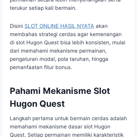
terukur setiap kali bermain.
Disini
SLOT ONLINE HASIL NYATA
akan
membahas strategi cerdas agar kemenangan
di slot Hugon Quest bisa lebih konsisten, mulai
dari memahami mekanisme permainan,
pengaturan modal, pola taruhan, hingga
pemanfaatan fitur bonus.
Pahami Mekanisme Slot
Hugon Quest
Langkah pertama untuk bermain cerdas adalah
memahami mekanisme dasar slot Hugon
Quest. Setiap permainan memiliki karakteristik