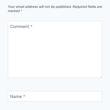
Your email address will not be published.
Required fields are
marked
*
Comment
*
Name
*