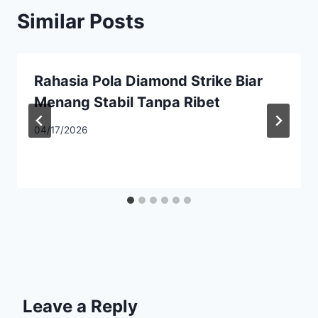
Similar Posts
Rahasia Pola Diamond Strike Biar
Menang Stabil Tanpa Ribet
04/17/2026
Leave a Reply