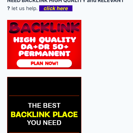
NEED BACKLINK HIGH QUALITY and RELEVANT
?
let us help.
click here