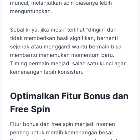
muncul, melanjutkan spin biasanya lebih
menguntungkan.
Sebaliknya, jika mesin terlihat “dingin” dan
tidak memberikan hasil signifikan, berhenti
sejenak atau mengganti waktu bermain bisa
membantu menemukan momentum baru.
Timing bermain menjadi salah satu kunci agar
kemenangan lebih konsisten.
Optimalkan Fitur Bonus dan
Free Spin
Fitur bonus dan free spin menjadi momen
penting untuk meraih kemenangan besar.