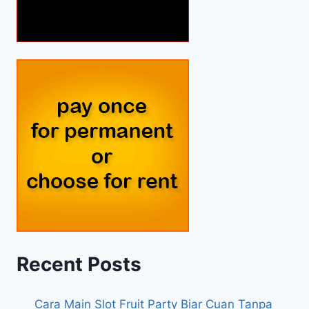
Recent Posts
Cara Main Slot Fruit Party Biar Cuan Tanpa