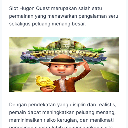
h
a
e
e
k
i
h
a
c
s
l
y
n
a
Slot Hugon Quest merupakan salah satu
t
e
s
e
p
e
r
permainan yang menawarkan pengalaman seru
s
b
e
g
e
e
sekaligus peluang menang besar.
A
o
n
r
p
o
g
a
p
k
e
m
r
Dengan pendekatan yang disiplin dan realistis,
pemain dapat meningkatkan peluang menang,
meminimalkan risiko kerugian, dan menikmati
permainan secara lebih menyenangkan serta