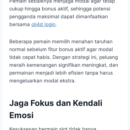
Pemain sebaiknya menjaga modal agar tetap
cukup hingga bonus aktif, sehingga potensi
pengganda maksimal dapat dimanfaatkan
bersama
oli4d login
.
Beberapa pemain memilih menahan taruhan
normal sebelum fitur bonus aktif agar modal
tidak cepat habis. Dengan strategi ini, peluang
meraih kemenangan signifikan meningkat, dan
permainan menjadi lebih efisien tanpa harus
mengeluarkan modal ekstra.
Jaga Fokus dan Kendali
Emosi
Kesuksesan bermain slot tidak hanya