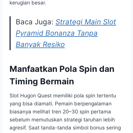
kerugian besar.
Baca Juga:
Strategi Main Slot
Pyramid Bonanza Tanpa
Banyak Resiko
Manfaatkan Pola Spin dan
Timing Bermain
Slot Hugon Quest memiliki pola spin tertentu
yang bisa diamati. Pemain berpengalaman
biasanya melihat tren 20–30 spin pertama
sebelum memutuskan strategi taruhan lebih
agresif. Saat tanda-tanda simbol bonus sering