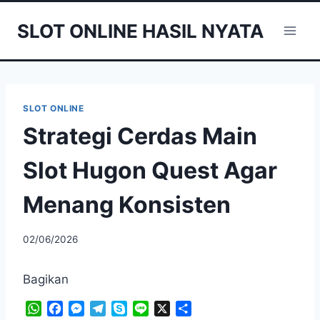
Skip
SLOT ONLINE HASIL NYATA
to
content
SLOT ONLINE
Strategi Cerdas Main
Slot Hugon Quest Agar
Menang Konsisten
02/06/2026
Bagikan
W
F
M
T
S
L
X
S