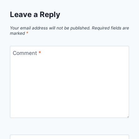
Leave a Reply
Your email address will not be published.
Required fields are
marked
*
Comment
*