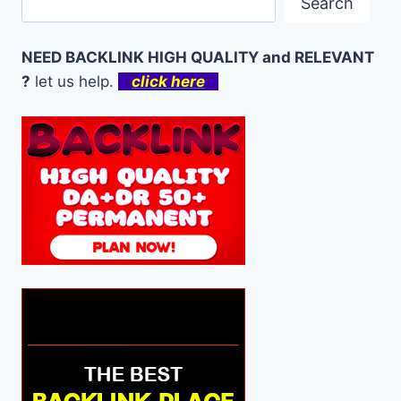
Search
NEED BACKLINK HIGH QUALITY and RELEVANT
?
let us help.
click here