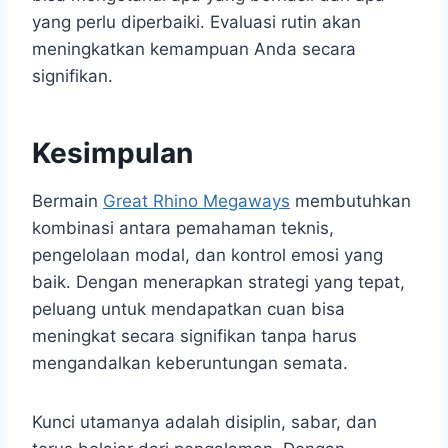
yang perlu diperbaiki. Evaluasi rutin akan
meningkatkan kemampuan Anda secara
signifikan.
Kesimpulan
Bermain
Great Rhino Megaways
membutuhkan
kombinasi antara pemahaman teknis,
pengelolaan modal, dan kontrol emosi yang
baik. Dengan menerapkan strategi yang tepat,
peluang untuk mendapatkan cuan bisa
meningkat secara signifikan tanpa harus
mengandalkan keberuntungan semata.
Kunci utamanya adalah disiplin, sabar, dan