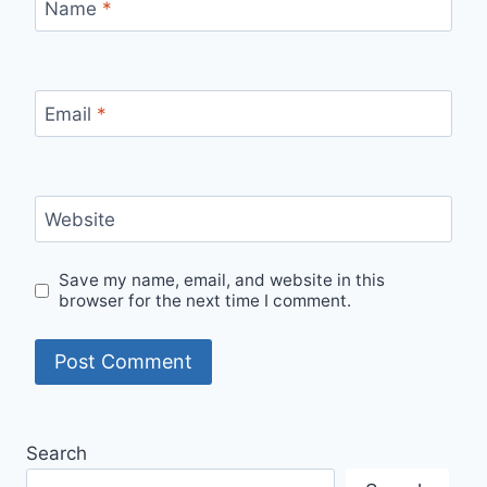
Name
*
Email
*
Website
Save my name, email, and website in this
browser for the next time I comment.
Search