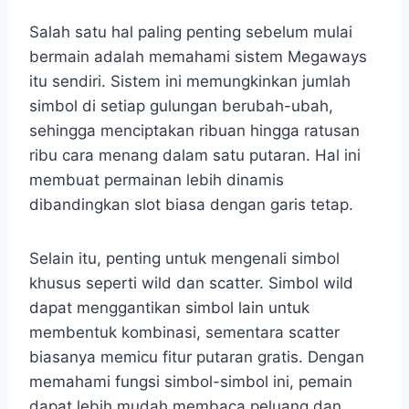
Salah satu hal paling penting sebelum mulai
bermain adalah memahami sistem Megaways
itu sendiri. Sistem ini memungkinkan jumlah
simbol di setiap gulungan berubah-ubah,
sehingga menciptakan ribuan hingga ratusan
ribu cara menang dalam satu putaran. Hal ini
membuat permainan lebih dinamis
dibandingkan slot biasa dengan garis tetap.
Selain itu, penting untuk mengenali simbol
khusus seperti wild dan scatter. Simbol wild
dapat menggantikan simbol lain untuk
membentuk kombinasi, sementara scatter
biasanya memicu fitur putaran gratis. Dengan
memahami fungsi simbol-simbol ini, pemain
dapat lebih mudah membaca peluang dan