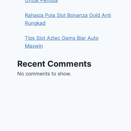
Untuk Pemula
Rahasia Pola Slot Bonanza Gold Anti
Rungkad
Tips Slot Aztec Gems Biar Auto
Maxwin
Recent Comments
No comments to show.