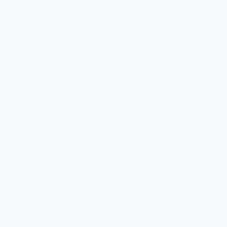
Tips Main Slot Jungle Delight