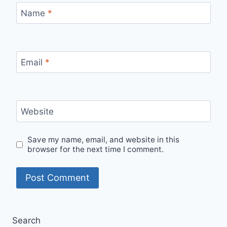
Name
*
Email
*
Website
Save my name, email, and website in this
browser for the next time I comment.
Search