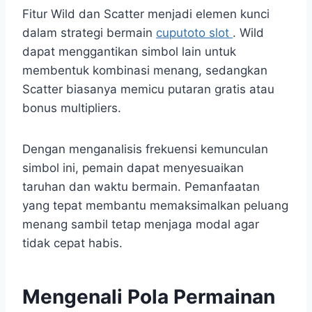
Fitur Wild dan Scatter menjadi elemen kunci
dalam strategi bermain
cuputoto slot
. Wild
dapat menggantikan simbol lain untuk
membentuk kombinasi menang, sedangkan
Scatter biasanya memicu putaran gratis atau
bonus multipliers.
Dengan menganalisis frekuensi kemunculan
simbol ini, pemain dapat menyesuaikan
taruhan dan waktu bermain. Pemanfaatan
yang tepat membantu memaksimalkan peluang
menang sambil tetap menjaga modal agar
tidak cepat habis.
Mengenali Pola Permainan