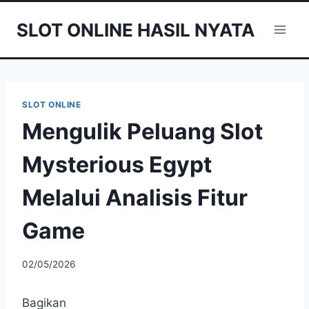
Skip
SLOT ONLINE HASIL NYATA
to
content
SLOT ONLINE
Mengulik Peluang Slot
Mysterious Egypt
Melalui Analisis Fitur
Game
02/05/2026
Bagikan