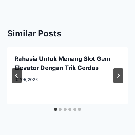
Similar Posts
Rahasia Untuk Menang Slot Gem
Elevator Dengan Trik Cerdas
02/05/2026