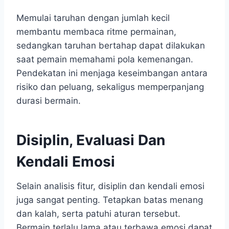
Memulai taruhan dengan jumlah kecil
membantu membaca ritme permainan,
sedangkan taruhan bertahap dapat dilakukan
saat pemain memahami pola kemenangan.
Pendekatan ini menjaga keseimbangan antara
risiko dan peluang, sekaligus memperpanjang
durasi bermain.
Disiplin, Evaluasi Dan
Kendali Emosi
Selain analisis fitur, disiplin dan kendali emosi
juga sangat penting. Tetapkan batas menang
dan kalah, serta patuhi aturan tersebut.
Bermain terlalu lama atau terbawa emosi dapat