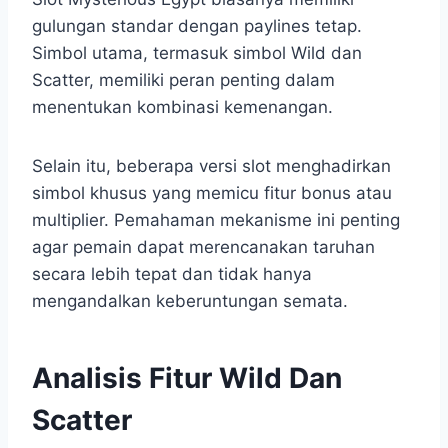
gulungan standar dengan paylines tetap.
Simbol utama, termasuk simbol Wild dan
Scatter, memiliki peran penting dalam
menentukan kombinasi kemenangan.
Selain itu, beberapa versi slot menghadirkan
simbol khusus yang memicu fitur bonus atau
multiplier. Pemahaman mekanisme ini penting
agar pemain dapat merencanakan taruhan
secara lebih tepat dan tidak hanya
mengandalkan keberuntungan semata.
Analisis Fitur Wild Dan
Scatter