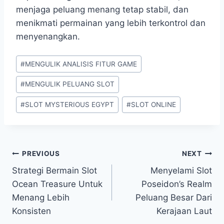
menjaga peluang menang tetap stabil, dan
menikmati permainan yang lebih terkontrol dan
menyenangkan.
Post
#
MENGULIK ANALISIS FITUR GAME
Tags:
#
MENGULIK PELUANG SLOT
#
SLOT MYSTERIOUS EGYPT
#
SLOT ONLINE
Post
PREVIOUS
NEXT
Strategi Bermain Slot
Menyelami Slot
navigation
Ocean Treasure Untuk
Poseidon’s Realm
Menang Lebih
Peluang Besar Dari
Konsisten
Kerajaan Laut