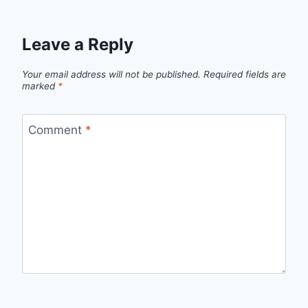
Leave a Reply
Your email address will not be published.
Required fields are
marked
*
Comment
*