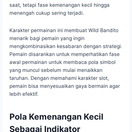
saat, tetapi fase kemenangan kecil hingga
menengah cukup sering terjadi.
Karakter permainan ini membuat Wild Bandito
menarik bagi pemain yang ingin
mengkombinasikan kesabaran dengan strategi.
Pemain disarankan untuk memperhatikan fase
awal permainan untuk membaca pola simbol
yang muncul sebelum mulai menaikkan
taruhan. Dengan memahami karakter slot,
pemain bisa menyesuaikan gaya bermain agar
lebih efektif.
Pola Kemenangan Kecil
Sebagai Indikator