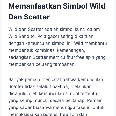
Memanfaatkan Simbol Wild
Dan Scatter
Wild dan Scatter adalah simbol kunci dalam
Wild Bandito. Pola gacor sering dikaitkan
dengan kemunculan simbol ini. Wild membantu
membentuk kombinasi kemenangan,
sedangkan Scatter memicu fitur free spin yang
memberikan peluang tambahan.
Banyak pemain mencatat bahwa kemunculan
Scatter tidak selalu tiba-tiba, melainkan
didahului oleh kemunculan simbol tertentu
yang sering muncul secara bertahap. Pemain
yang sabar biasanya menunggu fase ini untuk
memaksimalkan potensi free spin dan