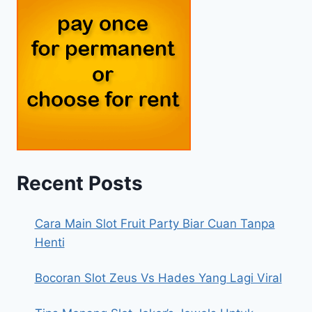
Recent Posts
Cara Main Slot Fruit Party Biar Cuan Tanpa
Henti
Bocoran Slot Zeus Vs Hades Yang Lagi Viral