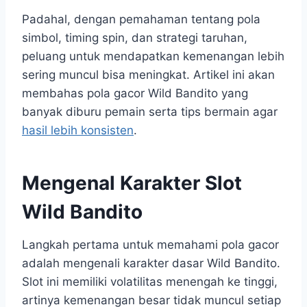
Padahal, dengan pemahaman tentang pola
simbol, timing spin, dan strategi taruhan,
peluang untuk mendapatkan kemenangan lebih
sering muncul bisa meningkat. Artikel ini akan
membahas pola gacor Wild Bandito yang
banyak diburu pemain serta tips bermain agar
hasil lebih konsisten
.
Mengenal Karakter Slot
Wild Bandito
Langkah pertama untuk memahami pola gacor
adalah mengenali karakter dasar Wild Bandito.
Slot ini memiliki volatilitas menengah ke tinggi,
artinya kemenangan besar tidak muncul setiap