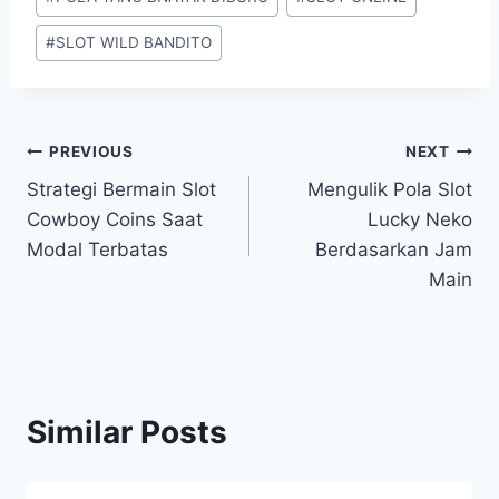
#
SLOT WILD BANDITO
Post
PREVIOUS
NEXT
Strategi Bermain Slot
Mengulik Pola Slot
navigation
Cowboy Coins Saat
Lucky Neko
Modal Terbatas
Berdasarkan Jam
Main
Similar Posts