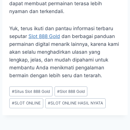
dapat membuat permainan terasa lebih
nyaman dan terkendali.
Yuk, terus ikuti dan pantau informasi terbaru
seputar
Slot 888 Gold
dan berbagai panduan
permainan digital menarik lainnya, karena kami
akan selalu menghadirkan ulasan yang
lengkap, jelas, dan mudah dipahami untuk
membantu Anda menikmati pengalaman
bermain dengan lebih seru dan terarah.
Post
#
Situs Slot 888 Gold
#
Slot 888 Gold
Tags:
#
SLOT ONLINE
#
SLOT ONLINE HASIL NYATA