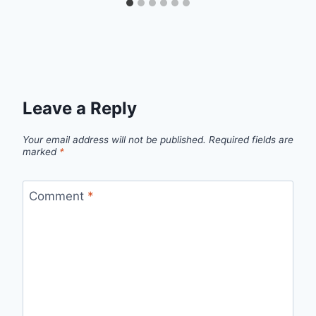
Leave a Reply
Your email address will not be published.
Required fields are
marked
*
Comment
*