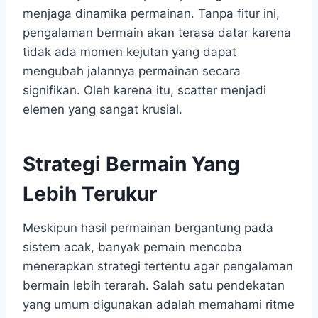
menjaga dinamika permainan. Tanpa fitur ini,
pengalaman bermain akan terasa datar karena
tidak ada momen kejutan yang dapat
mengubah jalannya permainan secara
signifikan. Oleh karena itu, scatter menjadi
elemen yang sangat krusial.
Strategi Bermain Yang
Lebih Terukur
Meskipun hasil permainan bergantung pada
sistem acak, banyak pemain mencoba
menerapkan strategi tertentu agar pengalaman
bermain lebih terarah. Salah satu pendekatan
yang umum digunakan adalah memahami ritme