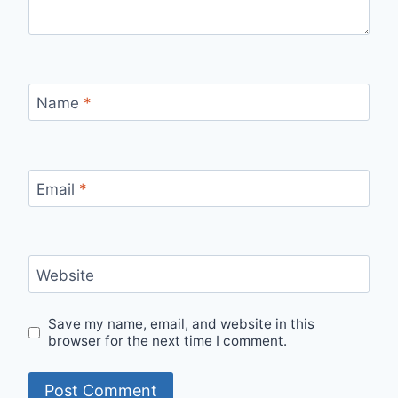
Name
*
Email
*
Website
Save my name, email, and website in this
browser for the next time I comment.