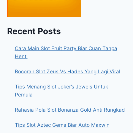
Recent Posts
Cara Main Slot Fruit Party Biar Cuan Tanpa
Henti
Bocoran Slot Zeus Vs Hades Yang Lagi Viral
Tips Menang Slot Joker’s Jewels Untuk
Pemula
Rahasia Pola Slot Bonanza Gold Anti Rungkad
Tips Slot Aztec Gems Biar Auto Maxwin