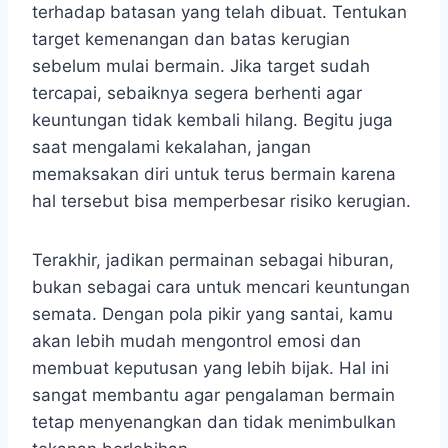
terhadap batasan yang telah dibuat. Tentukan
target kemenangan dan batas kerugian
sebelum mulai bermain. Jika target sudah
tercapai, sebaiknya segera berhenti agar
keuntungan tidak kembali hilang. Begitu juga
saat mengalami kekalahan, jangan
memaksakan diri untuk terus bermain karena
hal tersebut bisa memperbesar risiko kerugian.
Terakhir, jadikan permainan sebagai hiburan,
bukan sebagai cara untuk mencari keuntungan
semata. Dengan pola pikir yang santai, kamu
akan lebih mudah mengontrol emosi dan
membuat keputusan yang lebih bijak. Hal ini
sangat membantu agar pengalaman bermain
tetap menyenangkan dan tidak menimbulkan