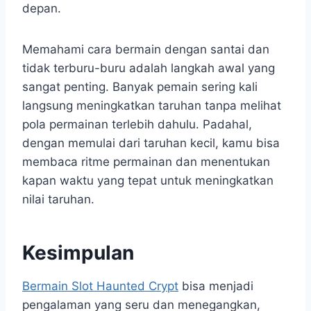
depan.
Memahami cara bermain dengan santai dan
tidak terburu-buru adalah langkah awal yang
sangat penting. Banyak pemain sering kali
langsung meningkatkan taruhan tanpa melihat
pola permainan terlebih dahulu. Padahal,
dengan memulai dari taruhan kecil, kamu bisa
membaca ritme permainan dan menentukan
kapan waktu yang tepat untuk meningkatkan
nilai taruhan.
Kesimpulan
Bermain Slot Haunted Crypt
bisa menjadi
pengalaman yang seru dan menegangkan,