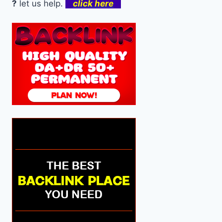
?
let us help.
click here