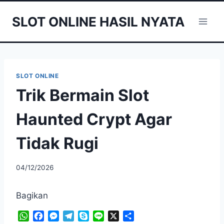
Skip
SLOT ONLINE HASIL NYATA
to
content
SLOT ONLINE
Trik Bermain Slot
Haunted Crypt Agar
Tidak Rugi
04/12/2026
Bagikan
W
F
M
T
S
L
X
S