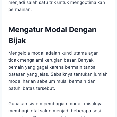
menjadi salah satu trik untuk mengoptimalkan
permainan.
Mengatur Modal Dengan
Bijak
Mengelola modal adalah kunci utama agar
tidak mengalami kerugian besar. Banyak
pemain yang gagal karena bermain tanpa
batasan yang jelas. Sebaiknya tentukan jumlah
modal harian sebelum mulai bermain dan
patuhi batas tersebut.
Gunakan sistem pembagian modal, misalnya
membagi total saldo menjadi beberapa sesi