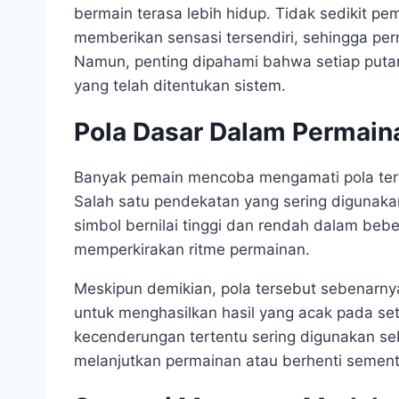
bermain terasa lebih hidup. Tidak sedikit p
memberikan sensasi tersendiri, sehingga per
Namun, penting dipahami bahwa setiap puta
yang telah ditentukan sistem.
Pola Dasar Dalam Permaina
Banyak pemain mencoba mengamati pola tert
Salah satu pendekatan yang sering digunak
simbol bernilai tinggi dan rendah dalam beb
memperkirakan ritme permainan.
Meskipun demikian, pola tersebut sebenarnya
untuk menghasilkan hasil yang acak pada s
kecenderungan tertentu sering digunakan s
melanjutkan permainan atau berhenti sement