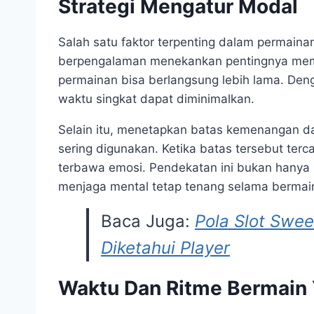
Strategi Mengatur Modal
Salah satu faktor terpenting dalam permaina
berpengalaman menekankan pentingnya memb
permainan bisa berlangsung lebih lama. Denga
waktu singkat dapat diminimalkan.
Selain itu, menetapkan batas kemenangan da
sering digunakan. Ketika batas tersebut terc
terbawa emosi. Pendekatan ini bukan hanya m
menjaga mental tetap tenang selama bermai
Baca Juga:
Pola Slot Swe
Diketahui Player
Waktu Dan Ritme Bermain 