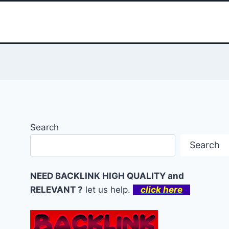
Search
Search
NEED BACKLINK HIGH QUALITY and
RELEVANT ?
let us help.
click here