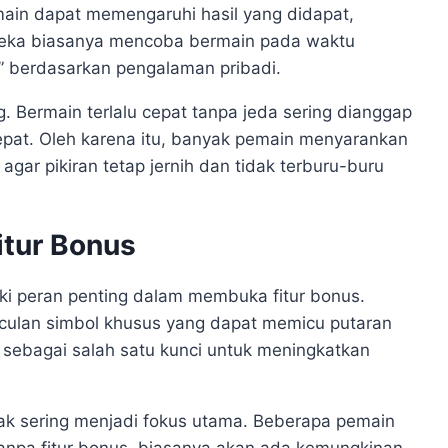
in dapat memengaruhi hasil yang didapat,
ereka biasanya mencoba bermain pada waktu
il” berdasarkan pengalaman pribadi.
. Bermain terlalu cepat tanpa jeda sering dianggap
pat. Oleh karena itu, banyak pemain menyarankan
gar pikiran tetap jernih dan tidak terburu-buru
itur Bonus
iki peran penting dalam membuka fitur bonus.
culan simbol khusus yang dapat memicu putaran
p sebagai salah satu kunci untuk meningkatkan
acak sering menjadi fokus utama. Beberapa pemain