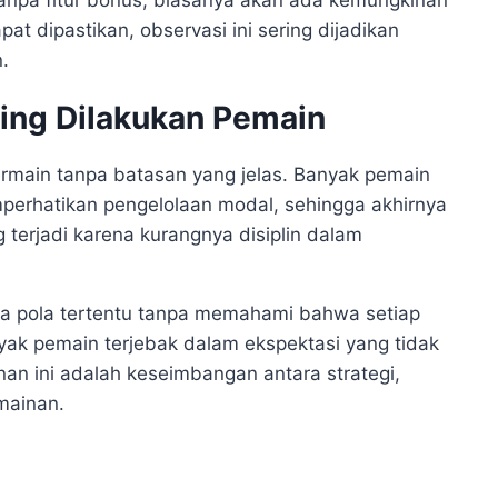
anpa fitur bonus, biasanya akan ada kemungkinan
at dipastikan, observasi ini sering dijadikan
.
ing Dilakukan Pemain
rmain tanpa batasan yang jelas. Banyak pemain
mperhatikan pengelolaan modal, sehingga akhirnya
g terjadi karena kurangnya disiplin dalam
ada pola tertentu tanpa memahami bahwa setiap
yak pemain terjebak dalam ekspektasi yang tidak
nan ini adalah keseimbangan antara strategi,
mainan.