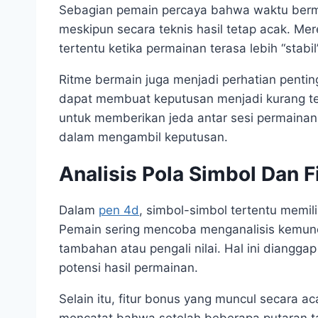
Sebagian pemain percaya bahwa waktu berma
meskipun secara teknis hasil tetap acak. M
tertentu ketika permainan terasa lebih “stab
Ritme bermain juga menjadi perhatian penting
dapat membuat keputusan menjadi kurang te
untuk memberikan jeda antar sesi permainan a
dalam mengambil keputusan.
Analisis Pola Simbol Dan F
Dalam
pen 4d
, simbol-simbol tertentu memil
Pemain sering mencoba menganalisis kemun
tambahan atau pengali nilai. Hal ini diangga
potensi hasil permainan.
Selain itu, fitur bonus yang muncul secara 