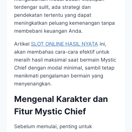
terdengar sulit, ada strategi dan
pendekatan tertentu yang dapat
meningkatkan peluang kemenangan tanpa
membebani keuangan Anda.
Artikel
SLOT ONLINE HASIL NYATA
ini,
akan membahas cara-cara efektif untuk
meraih hasil maksimal saat bermain Mystic
Chief dengan modal minimal, sambil tetap
menikmati pengalaman bermain yang
menyenangkan.
Mengenal Karakter dan
Fitur Mystic Chief
Sebelum memulai, penting untuk