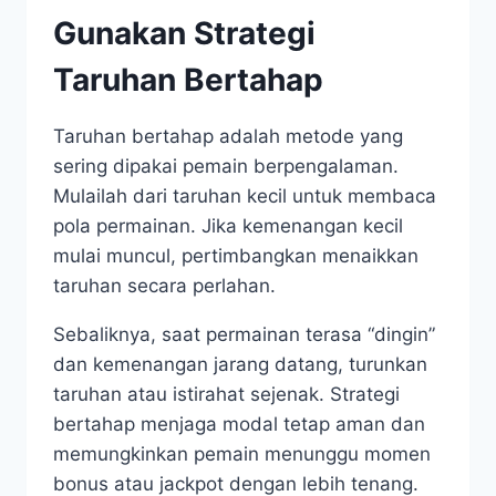
Gunakan Strategi
Taruhan Bertahap
Taruhan bertahap adalah metode yang
sering dipakai pemain berpengalaman.
Mulailah dari taruhan kecil untuk membaca
pola permainan. Jika kemenangan kecil
mulai muncul, pertimbangkan menaikkan
taruhan secara perlahan.
Sebaliknya, saat permainan terasa “dingin”
dan kemenangan jarang datang, turunkan
taruhan atau istirahat sejenak. Strategi
bertahap menjaga modal tetap aman dan
memungkinkan pemain menunggu momen
bonus atau jackpot dengan lebih tenang.