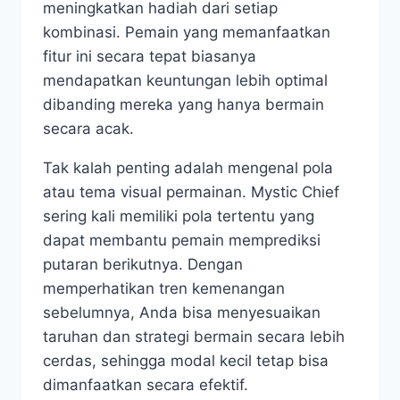
meningkatkan hadiah dari setiap
kombinasi. Pemain yang memanfaatkan
fitur ini secara tepat biasanya
mendapatkan keuntungan lebih optimal
dibanding mereka yang hanya bermain
secara acak.
Tak kalah penting adalah mengenal pola
atau tema visual permainan. Mystic Chief
sering kali memiliki pola tertentu yang
dapat membantu pemain memprediksi
putaran berikutnya. Dengan
memperhatikan tren kemenangan
sebelumnya, Anda bisa menyesuaikan
taruhan dan strategi bermain secara lebih
cerdas, sehingga modal kecil tetap bisa
dimanfaatkan secara efektif.