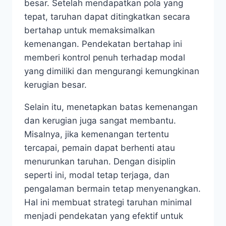
besar. Setelah mendapatkan pola yang
tepat, taruhan dapat ditingkatkan secara
bertahap untuk memaksimalkan
kemenangan. Pendekatan bertahap ini
memberi kontrol penuh terhadap modal
yang dimiliki dan mengurangi kemungkinan
kerugian besar.
Selain itu, menetapkan batas kemenangan
dan kerugian juga sangat membantu.
Misalnya, jika kemenangan tertentu
tercapai, pemain dapat berhenti atau
menurunkan taruhan. Dengan disiplin
seperti ini, modal tetap terjaga, dan
pengalaman bermain tetap menyenangkan.
Hal ini membuat strategi taruhan minimal
menjadi pendekatan yang efektif untuk