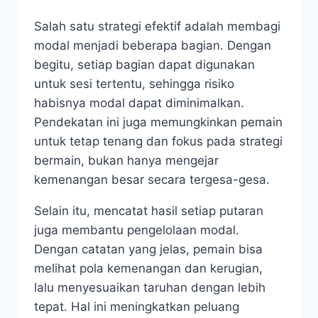
Salah satu strategi efektif adalah membagi
modal menjadi beberapa bagian. Dengan
begitu, setiap bagian dapat digunakan
untuk sesi tertentu, sehingga risiko
habisnya modal dapat diminimalkan.
Pendekatan ini juga memungkinkan pemain
untuk tetap tenang dan fokus pada strategi
bermain, bukan hanya mengejar
kemenangan besar secara tergesa-gesa.
Selain itu, mencatat hasil setiap putaran
juga membantu pengelolaan modal.
Dengan catatan yang jelas, pemain bisa
melihat pola kemenangan dan kerugian,
lalu menyesuaikan taruhan dengan lebih
tepat. Hal ini meningkatkan peluang