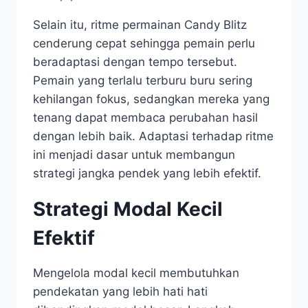
Selain itu, ritme permainan Candy Blitz
cenderung cepat sehingga pemain perlu
beradaptasi dengan tempo tersebut.
Pemain yang terlalu terburu buru sering
kehilangan fokus, sedangkan mereka yang
tenang dapat membaca perubahan hasil
dengan lebih baik. Adaptasi terhadap ritme
ini menjadi dasar untuk membangun
strategi jangka pendek yang lebih efektif.
Strategi Modal Kecil
Efektif
Mengelola modal kecil membutuhkan
pendekatan yang lebih hati hati