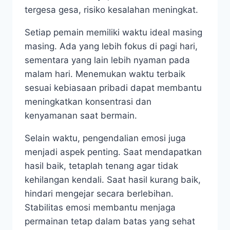
tergesa gesa, risiko kesalahan meningkat.
Setiap pemain memiliki waktu ideal masing
masing. Ada yang lebih fokus di pagi hari,
sementara yang lain lebih nyaman pada
malam hari. Menemukan waktu terbaik
sesuai kebiasaan pribadi dapat membantu
meningkatkan konsentrasi dan
kenyamanan saat bermain.
Selain waktu, pengendalian emosi juga
menjadi aspek penting. Saat mendapatkan
hasil baik, tetaplah tenang agar tidak
kehilangan kendali. Saat hasil kurang baik,
hindari mengejar secara berlebihan.
Stabilitas emosi membantu menjaga
permainan tetap dalam batas yang sehat