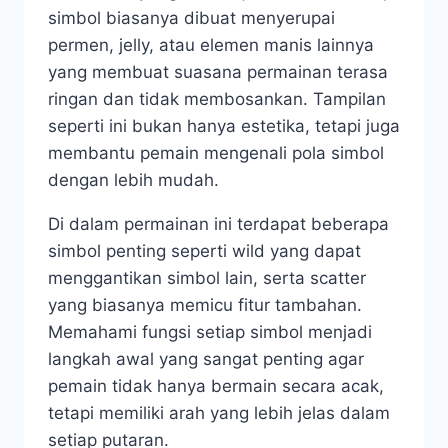
simbol biasanya dibuat menyerupai
permen, jelly, atau elemen manis lainnya
yang membuat suasana permainan terasa
ringan dan tidak membosankan. Tampilan
seperti ini bukan hanya estetika, tetapi juga
membantu pemain mengenali pola simbol
dengan lebih mudah.
Di dalam permainan ini terdapat beberapa
simbol penting seperti wild yang dapat
menggantikan simbol lain, serta scatter
yang biasanya memicu fitur tambahan.
Memahami fungsi setiap simbol menjadi
langkah awal yang sangat penting agar
pemain tidak hanya bermain secara acak,
tetapi memiliki arah yang lebih jelas dalam
setiap putaran.