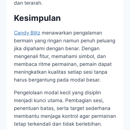
dan terarah.
Kesimpulan
Candy Blitz
menawarkan pengalaman
bermain yang ringan namun penuh peluang
jika dipahami dengan benar. Dengan
mengenali fitur, memahami simbol, dan
membaca ritme permainan, pemain dapat
meningkatkan kualitas setiap sesi tanpa
harus bergantung pada modal besar.
Pengelolaan modal kecil yang disiplin
menjadi kunci utama. Pembagian sesi,
penentuan batas, serta target sederhana
membantu menjaga kontrol agar permainan
tetap terkendali dan tidak berlebihan.