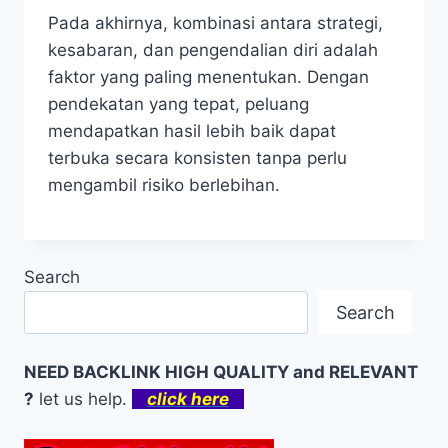
Pada akhirnya, kombinasi antara strategi,
kesabaran, dan pengendalian diri adalah
faktor yang paling menentukan. Dengan
pendekatan yang tepat, peluang
mendapatkan hasil lebih baik dapat
terbuka secara konsisten tanpa perlu
mengambil risiko berlebihan.
Search
Search
NEED BACKLINK HIGH QUALITY and RELEVANT
?
let us help.
click here