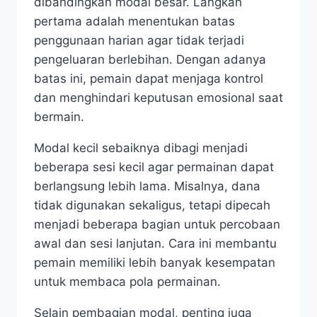
dibandingkan modal besar. Langkah
pertama adalah menentukan batas
penggunaan harian agar tidak terjadi
pengeluaran berlebihan. Dengan adanya
batas ini, pemain dapat menjaga kontrol
dan menghindari keputusan emosional saat
bermain.
Modal kecil sebaiknya dibagi menjadi
beberapa sesi kecil agar permainan dapat
berlangsung lebih lama. Misalnya, dana
tidak digunakan sekaligus, tetapi dipecah
menjadi beberapa bagian untuk percobaan
awal dan sesi lanjutan. Cara ini membantu
pemain memiliki lebih banyak kesempatan
untuk membaca pola permainan.
Selain pembagian modal, penting juga