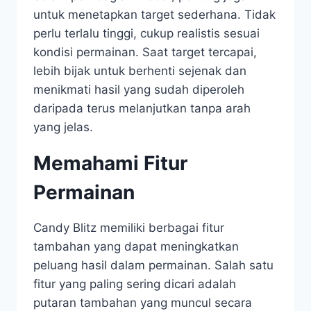
untuk menetapkan target sederhana. Tidak
perlu terlalu tinggi, cukup realistis sesuai
kondisi permainan. Saat target tercapai,
lebih bijak untuk berhenti sejenak dan
menikmati hasil yang sudah diperoleh
daripada terus melanjutkan tanpa arah
yang jelas.
Memahami Fitur
Permainan
Candy Blitz memiliki berbagai fitur
tambahan yang dapat meningkatkan
peluang hasil dalam permainan. Salah satu
fitur yang paling sering dicari adalah
putaran tambahan yang muncul secara