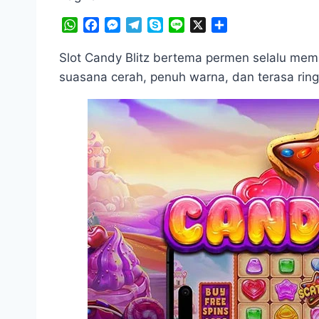
WhatsApp
Facebook
Messenger
Telegram
Skype
Line
X
Share
Slot Candy Blitz bertema permen selalu memil
suasana cerah, penuh warna, dan terasa rin