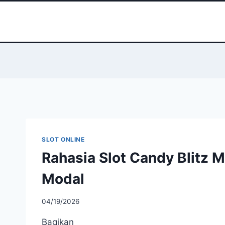
Skip
to
content
SLOT ONLINE
Rahasia Slot Candy Blitz
Modal
04/19/2026
Bagikan