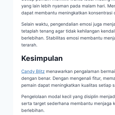
yang lain lebih nyaman pada malam hari. Me
dapat membantu meningkatkan konsentrasi 
Selain waktu, pengendalian emosi juga menja
tetaplah tenang agar tidak kehilangan kendali
berlebihan. Stabilitas emosi membantu menj
terarah.
Kesimpulan
Candy Blitz
menawarkan pengalaman bermain 
dengan benar. Dengan mengenali fitur, mem
pemain dapat meningkatkan kualitas setiap 
Pengelolaan modal kecil yang disiplin menja
serta target sederhana membantu menjaga ko
berlebihan.