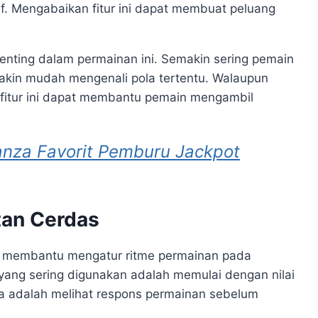
tif. Mengabaikan fitur ini dapat membuat peluang
penting dalam permainan ini. Semakin sering pemain
kin mudah mengenali pola tertentu. Walaupun
ap fitur ini dapat membantu pemain mengambil
anza Favorit Pemburu Jackpot
tan Cerdas
t membantu mengatur ritme permainan pada
yang sering digunakan adalah memulai dengan nilai
ya adalah melihat respons permainan sebelum