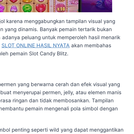
jol karena menggabungkan tampilan visual yang
yang dinamis. Banyak pemain tertarik bukan
na adanya peluang untuk memperoleh hasil menarik
,
SLOT ONLINE HASIL NYATA
akan membahas
oleh pemain Slot Candy Blitz.
permen yang berwarna cerah dan efek visual yang
buat menyerupai permen, jelly, atau elemen manis
rasa ringan dan tidak membosankan. Tampilan
ga membantu pemain mengenali pola simbol dengan
mbol penting seperti wild yang dapat menggantikan