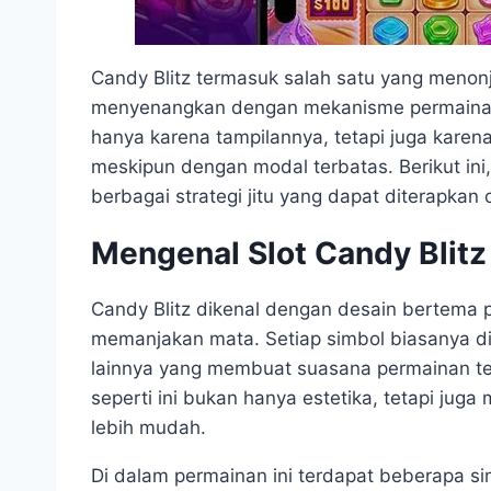
Candy Blitz termasuk salah satu yang menon
menyenangkan dengan mekanisme permainan 
hanya karena tampilannya, tetapi juga kare
meskipun dengan modal terbatas. Berikut ini
berbagai strategi jitu yang dapat diterapkan 
Mengenal Slot Candy Blitz
Candy Blitz dikenal dengan desain bertema 
memanjakan mata. Setiap simbol biasanya di
lainnya yang membuat suasana permainan te
seperti ini bukan hanya estetika, tetapi ju
lebih mudah.
Di dalam permainan ini terdapat beberapa si