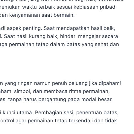
nemukan waktu terbaik sesuai kebiasaan pribadi
dan kenyamanan saat bermain.
di aspek penting. Saat mendapatkan hasil baik,
. Saat hasil kurang baik, hindari mengejar secara
aga permainan tetap dalam batas yang sehat dan
yang ringan namun penuh peluang jika dipahami
ahami simbol, dan membaca ritme permainan,
sesi tanpa harus bergantung pada modal besar.
di kunci utama. Pembagian sesi, penentuan batas,
ntrol agar permainan tetap terkendali dan tidak