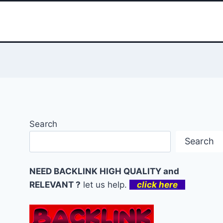
Search
Search
NEED BACKLINK HIGH QUALITY and
RELEVANT ?
let us help.
click here