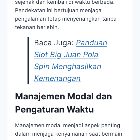
sejenak dan kembali di waktu berbeda.
Pendekatan ini bertujuan menjaga
pengalaman tetap menyenangkan tanpa
tekanan berlebih.
Baca Juga:
Panduan
Slot Big Juan Pola
Spin Menghasilkan
Kemenangan
Manajemen Modal dan
Pengaturan Waktu
Manajemen modal menjadi aspek penting
dalam menjaga kenyamanan saat bermain