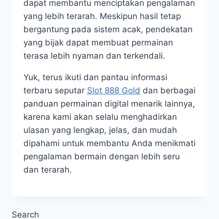
dapat membantu menciptakan pengalaman
yang lebih terarah. Meskipun hasil tetap
bergantung pada sistem acak, pendekatan
yang bijak dapat membuat permainan
terasa lebih nyaman dan terkendali.
Yuk, terus ikuti dan pantau informasi
terbaru seputar
Slot 888 Gold
dan berbagai
panduan permainan digital menarik lainnya,
karena kami akan selalu menghadirkan
ulasan yang lengkap, jelas, dan mudah
dipahami untuk membantu Anda menikmati
pengalaman bermain dengan lebih seru
dan terarah.
Search