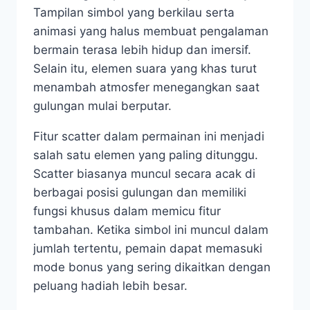
Tampilan simbol yang berkilau serta
animasi yang halus membuat pengalaman
bermain terasa lebih hidup dan imersif.
Selain itu, elemen suara yang khas turut
menambah atmosfer menegangkan saat
gulungan mulai berputar.
Fitur scatter dalam permainan ini menjadi
salah satu elemen yang paling ditunggu.
Scatter biasanya muncul secara acak di
berbagai posisi gulungan dan memiliki
fungsi khusus dalam memicu fitur
tambahan. Ketika simbol ini muncul dalam
jumlah tertentu, pemain dapat memasuki
mode bonus yang sering dikaitkan dengan
peluang hadiah lebih besar.