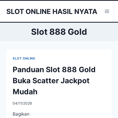
Skip
SLOT ONLINE HASIL NYATA
to
content
Slot 888 Gold
SLOT ONLINE
Panduan Slot 888 Gold
Buka Scatter Jackpot
Mudah
04/11/2026
Bagikan