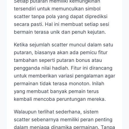
Setiap putaran memiliki kemungkinan
tersendiri untuk memunculkan simbol
scatter tanpa pola yang dapat diprediksi
secara pasti. Hal ini membuat setiap sesi
bermain terasa unik dan penuh kejutan.
Ketika sejumlah scatter muncul dalam satu
putaran, biasanya akan ada pemicu fitur
tambahan seperti putaran bonus atau
pengganda nilai hadiah. Fitur ini dirancang
untuk memberikan variasi pengalaman agar
permainan tidak terasa monoton. Inilah
yang membuat banyak pemain terus
kembali mencoba peruntungan mereka.
Walaupun terlihat sederhana, sistem
scatter sebenarnya memiliki peran penting
dalam menjaga dinamika permainan. Tanpa