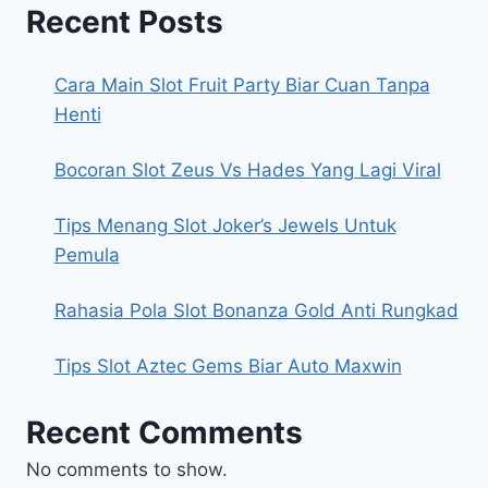
Recent Posts
Cara Main Slot Fruit Party Biar Cuan Tanpa
Henti
Bocoran Slot Zeus Vs Hades Yang Lagi Viral
Tips Menang Slot Joker’s Jewels Untuk
Pemula
Rahasia Pola Slot Bonanza Gold Anti Rungkad
Tips Slot Aztec Gems Biar Auto Maxwin
Recent Comments
No comments to show.