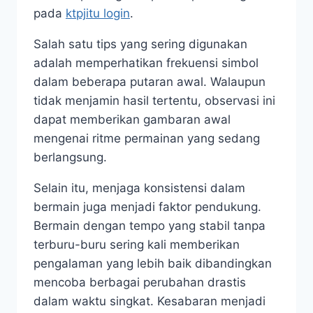
pada
ktpjitu login
.
Salah satu tips yang sering digunakan
adalah memperhatikan frekuensi simbol
dalam beberapa putaran awal. Walaupun
tidak menjamin hasil tertentu, observasi ini
dapat memberikan gambaran awal
mengenai ritme permainan yang sedang
berlangsung.
Selain itu, menjaga konsistensi dalam
bermain juga menjadi faktor pendukung.
Bermain dengan tempo yang stabil tanpa
terburu-buru sering kali memberikan
pengalaman yang lebih baik dibandingkan
mencoba berbagai perubahan drastis
dalam waktu singkat. Kesabaran menjadi