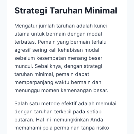
Strategi Taruhan Minimal
Mengatur jumlah taruhan adalah kunci
utama untuk bermain dengan modal
terbatas. Pemain yang bermain terlalu
agresif sering kali kehabisan modal
sebelum kesempatan menang besar
muncul. Sebaliknya, dengan strategi
taruhan minimal, pemain dapat
memperpanjang waktu bermain dan
menunggu momen kemenangan besar.
Salah satu metode efektif adalah memulai
dengan taruhan terkecil pada setiap
putaran. Hal ini memungkinkan Anda
memahami pola permainan tanpa risiko