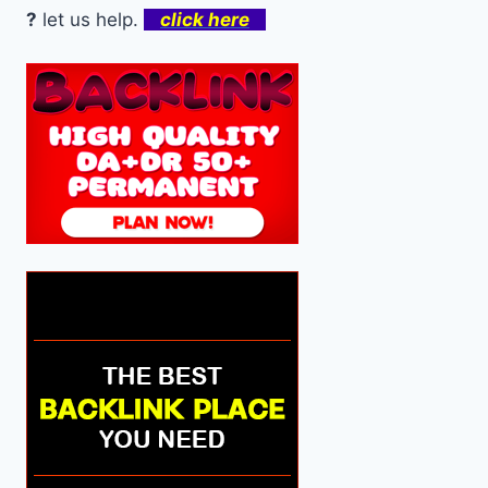
?
let us help.
click here