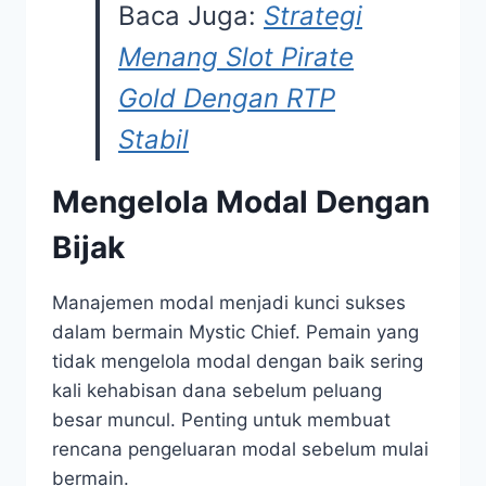
Baca Juga:
Strategi
Menang Slot Pirate
Gold Dengan RTP
Stabil
Mengelola Modal Dengan
Bijak
Manajemen modal menjadi kunci sukses
dalam bermain Mystic Chief. Pemain yang
tidak mengelola modal dengan baik sering
kali kehabisan dana sebelum peluang
besar muncul. Penting untuk membuat
rencana pengeluaran modal sebelum mulai
bermain.