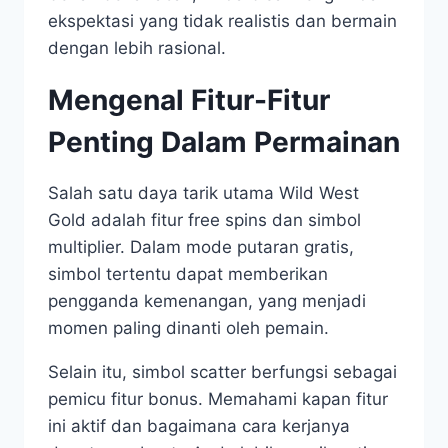
ekspektasi yang tidak realistis dan bermain
dengan lebih rasional.
Mengenal Fitur-Fitur
Penting Dalam Permainan
Salah satu daya tarik utama Wild West
Gold adalah fitur free spins dan simbol
multiplier. Dalam mode putaran gratis,
simbol tertentu dapat memberikan
pengganda kemenangan, yang menjadi
momen paling dinanti oleh pemain.
Selain itu, simbol scatter berfungsi sebagai
pemicu fitur bonus. Memahami kapan fitur
ini aktif dan bagaimana cara kerjanya