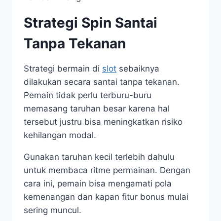
Strategi Spin Santai
Tanpa Tekanan
Strategi bermain di
slot
sebaiknya
dilakukan secara santai tanpa tekanan.
Pemain tidak perlu terburu-buru
memasang taruhan besar karena hal
tersebut justru bisa meningkatkan risiko
kehilangan modal.
Gunakan taruhan kecil terlebih dahulu
untuk membaca ritme permainan. Dengan
cara ini, pemain bisa mengamati pola
kemenangan dan kapan fitur bonus mulai
sering muncul.