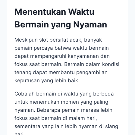
Menentukan Waktu
Bermain yang Nyaman
Meskipun slot bersifat acak, banyak
pemain percaya bahwa waktu bermain
dapat mempengaruhi kenyamanan dan
fokus saat bermain. Bermain dalam kondisi
tenang dapat membantu pengambilan
keputusan yang lebih baik.
Cobalah bermain di waktu yang berbeda
untuk menemukan momen yang paling
nyaman. Beberapa pemain merasa lebih
fokus saat bermain di malam hari,
sementara yang lain lebih nyaman di siang
hari.