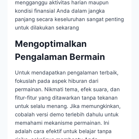
mengganggu aktivitas harian maupun
kondisi finansial Anda dalam jangka
panjang secara keseluruhan sangat penting
untuk dilakukan sekarang
Mengoptimalkan
Pengalaman Bermain
Untuk mendapatkan pengalaman terbaik,
fokuslah pada aspek hiburan dari
permainan. Nikmati tema, efek suara, dan
fitur-fitur yang ditawarkan tanpa tekanan
untuk selalu menang. Jika memungkinkan,
cobalah versi demo terlebih dahulu untuk
memahami mekanisme permainan. Ini
adalah cara efektif untuk belajar tanpa