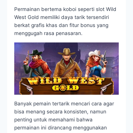
Permainan bertema koboi seperti slot Wild
West Gold memiliki daya tarik tersendiri
berkat grafis khas dan fitur bonus yang
menggugah rasa penasaran.
Banyak pemain tertarik mencari cara agar
bisa menang secara konsisten, namun
penting untuk memahami bahwa
permainan ini dirancang menggunakan