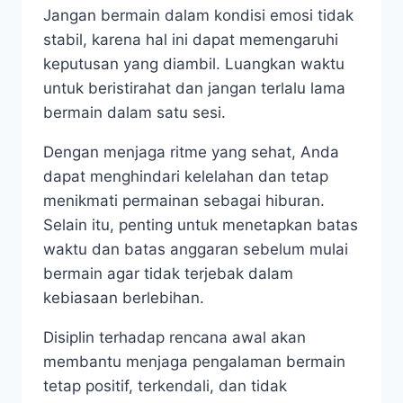
Jangan bermain dalam kondisi emosi tidak
stabil, karena hal ini dapat memengaruhi
keputusan yang diambil. Luangkan waktu
untuk beristirahat dan jangan terlalu lama
bermain dalam satu sesi.
Dengan menjaga ritme yang sehat, Anda
dapat menghindari kelelahan dan tetap
menikmati permainan sebagai hiburan.
Selain itu, penting untuk menetapkan batas
waktu dan batas anggaran sebelum mulai
bermain agar tidak terjebak dalam
kebiasaan berlebihan.
Disiplin terhadap rencana awal akan
membantu menjaga pengalaman bermain
tetap positif, terkendali, dan tidak