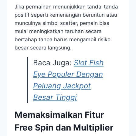
Jika permainan menunjukkan tanda-tanda
positif seperti kemenangan beruntun atau
munculnya simbol scatter, pemain bisa
mulai meningkatkan taruhan secara
bertahap tanpa harus mengambil risiko
besar secara langsung.
Baca Juga:
Slot Fish
Eye Populer Dengan
Peluang Jackpot
Besar Tinggi
Memaksimalkan Fitur
Free Spin dan Multiplier