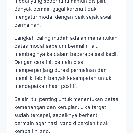
modal yang sederhana namun disiplin.
Banyak pemain gagal karena tidak
mengatur modal dengan baik sejak awal
permainan.
Langkah paling mudah adalah menentukan
batas modal sebelum bermain, lalu
membaginya ke dalam beberapa sesi kecil.
Dengan cara ini, pemain bisa
memperpanjang durasi permainan dan
memiliki lebih banyak kesempatan untuk
mendapatkan hasil positif.
Selain itu, penting untuk menentukan batas
kemenangan dan kerugian. Jika target
sudah tercapai, sebaiknya berhenti
bermain agar hasil yang diperoleh tidak
kembali hilang.