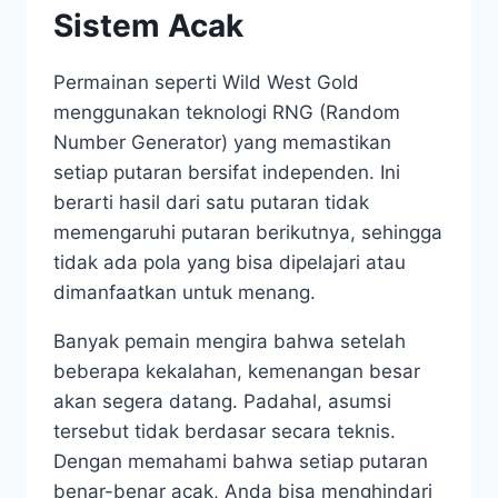
Sistem Acak
Permainan seperti Wild West Gold
menggunakan teknologi RNG (Random
Number Generator) yang memastikan
setiap putaran bersifat independen. Ini
berarti hasil dari satu putaran tidak
memengaruhi putaran berikutnya, sehingga
tidak ada pola yang bisa dipelajari atau
dimanfaatkan untuk menang.
Banyak pemain mengira bahwa setelah
beberapa kekalahan, kemenangan besar
akan segera datang. Padahal, asumsi
tersebut tidak berdasar secara teknis.
Dengan memahami bahwa setiap putaran
benar-benar acak, Anda bisa menghindari