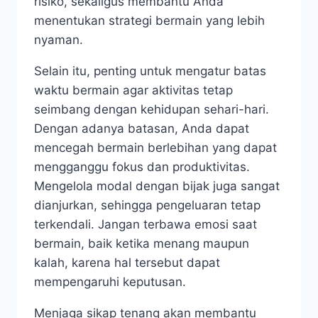
risiko, sekaligus membantu Anda
menentukan strategi bermain yang lebih
nyaman.
Selain itu, penting untuk mengatur batas
waktu bermain agar aktivitas tetap
seimbang dengan kehidupan sehari-hari.
Dengan adanya batasan, Anda dapat
mencegah bermain berlebihan yang dapat
mengganggu fokus dan produktivitas.
Mengelola modal dengan bijak juga sangat
dianjurkan, sehingga pengeluaran tetap
terkendali. Jangan terbawa emosi saat
bermain, baik ketika menang maupun
kalah, karena hal tersebut dapat
mempengaruhi keputusan.
Menjaga sikap tenang akan membantu