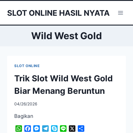
Skip
SLOT ONLINE HASIL NYATA
to
content
Wild West Gold
SLOT ONLINE
Trik Slot Wild West Gold
Biar Menang Beruntun
04/26/2026
Bagikan
WhatsApp
Facebook
Messenger
Telegram
Skype
Line
X
Share