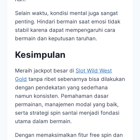
Selain waktu, kondisi mental juga sangat
penting. Hindari bermain saat emosi tidak
stabil karena dapat mempengaruhi cara
bermain dan keputusan taruhan.
Kesimpulan
Meraih jackpot besar di
Slot Wild West
Gold
tanpa ribet sebenarnya bisa dilakukan
dengan pendekatan yang sederhana
namun konsisten. Pemahaman dasar
permainan, manajemen modal yang baik,
serta strategi spin santai menjadi fondasi
utama dalam bermain.
Dengan memaksimalkan fitur free spin dan