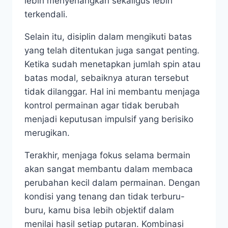
lebih menyenangkan sekaligus lebih
terkendali.
Selain itu, disiplin dalam mengikuti batas
yang telah ditentukan juga sangat penting.
Ketika sudah menetapkan jumlah spin atau
batas modal, sebaiknya aturan tersebut
tidak dilanggar. Hal ini membantu menjaga
kontrol permainan agar tidak berubah
menjadi keputusan impulsif yang berisiko
merugikan.
Terakhir, menjaga fokus selama bermain
akan sangat membantu dalam membaca
perubahan kecil dalam permainan. Dengan
kondisi yang tenang dan tidak terburu-
buru, kamu bisa lebih objektif dalam
menilai hasil setiap putaran. Kombinasi