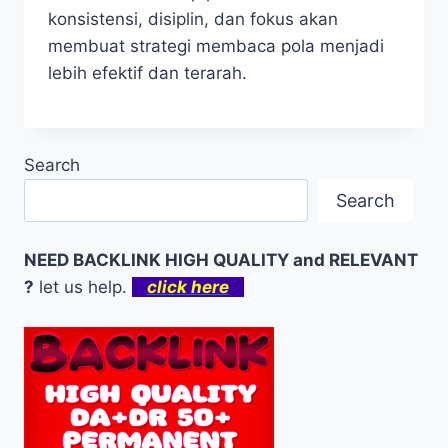
konsistensi, disiplin, dan fokus akan
membuat strategi membaca pola menjadi
lebih efektif dan terarah.
Search
Search
NEED BACKLINK HIGH QUALITY and RELEVANT
?
let us help.
click here