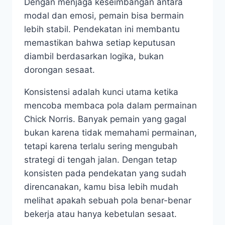
Dengan menjaga keseimbangan antara
modal dan emosi, pemain bisa bermain
lebih stabil. Pendekatan ini membantu
memastikan bahwa setiap keputusan
diambil berdasarkan logika, bukan
dorongan sesaat.
Konsistensi adalah kunci utama ketika
mencoba membaca pola dalam permainan
Chick Norris. Banyak pemain yang gagal
bukan karena tidak memahami permainan,
tetapi karena terlalu sering mengubah
strategi di tengah jalan. Dengan tetap
konsisten pada pendekatan yang sudah
direncanakan, kamu bisa lebih mudah
melihat apakah sebuah pola benar-benar
bekerja atau hanya kebetulan sesaat.