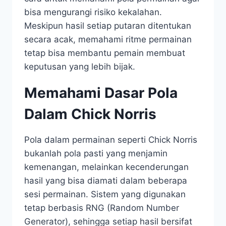
bisa mengurangi risiko kekalahan.
Meskipun hasil setiap putaran ditentukan
secara acak, memahami ritme permainan
tetap bisa membantu pemain membuat
keputusan yang lebih bijak.
Memahami Dasar Pola
Dalam Chick Norris
Pola dalam permainan seperti Chick Norris
bukanlah pola pasti yang menjamin
kemenangan, melainkan kecenderungan
hasil yang bisa diamati dalam beberapa
sesi permainan. Sistem yang digunakan
tetap berbasis RNG (Random Number
Generator), sehingga setiap hasil bersifat