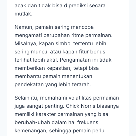
acak dan tidak bisa diprediksi secara
mutlak.
Namun, pemain sering mencoba
mengamati perubahan ritme permainan.
Misalnya, kapan simbol tertentu lebih
sering muncul atau kapan fitur bonus
terlihat lebih aktif. Pengamatan ini tidak
memberikan kepastian, tetapi bisa
membantu pemain menentukan
pendekatan yang lebih terarah.
Selain itu, memahami volatilitas permainan
juga sangat penting. Chick Norris biasanya
memiliki karakter permainan yang bisa
berubah-ubah dalam hal frekuensi
kemenangan, sehingga pemain perlu