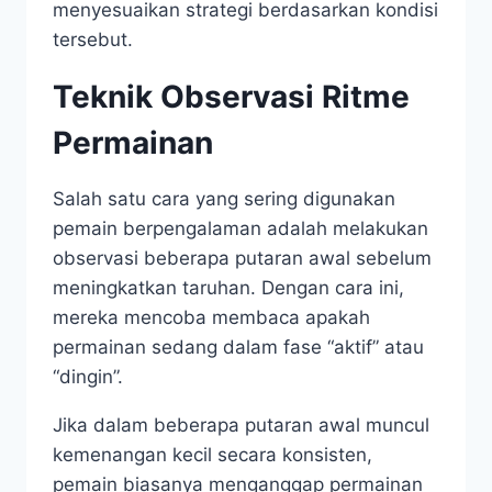
menyesuaikan strategi berdasarkan kondisi
tersebut.
Teknik Observasi Ritme
Permainan
Salah satu cara yang sering digunakan
pemain berpengalaman adalah melakukan
observasi beberapa putaran awal sebelum
meningkatkan taruhan. Dengan cara ini,
mereka mencoba membaca apakah
permainan sedang dalam fase “aktif” atau
“dingin”.
Jika dalam beberapa putaran awal muncul
kemenangan kecil secara konsisten,
pemain biasanya menganggap permainan