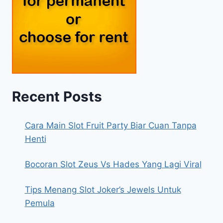
Recent Posts
Cara Main Slot Fruit Party Biar Cuan Tanpa
Henti
Bocoran Slot Zeus Vs Hades Yang Lagi Viral
Tips Menang Slot Joker’s Jewels Untuk
Pemula