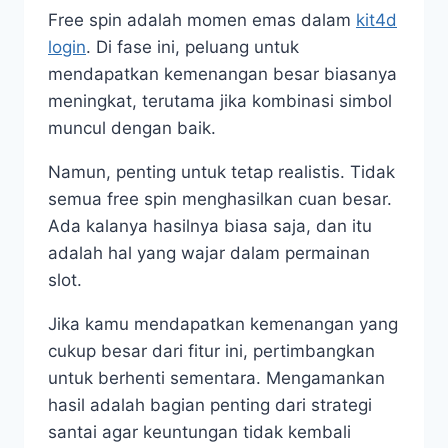
Free spin adalah momen emas dalam
kit4d
login
. Di fase ini, peluang untuk
mendapatkan kemenangan besar biasanya
meningkat, terutama jika kombinasi simbol
muncul dengan baik.
Namun, penting untuk tetap realistis. Tidak
semua free spin menghasilkan cuan besar.
Ada kalanya hasilnya biasa saja, dan itu
adalah hal yang wajar dalam permainan
slot.
Jika kamu mendapatkan kemenangan yang
cukup besar dari fitur ini, pertimbangkan
untuk berhenti sementara. Mengamankan
hasil adalah bagian penting dari strategi
santai agar keuntungan tidak kembali