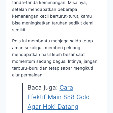
tanda-tanda kemenangan. Misalnya,
setelah mendapatkan beberapa
kemenangan kecil berturut-turut, kamu
bisa meningkatkan taruhan sedikit demi
sedikit.
Pola ini membantu menjaga saldo tetap
aman sekaligus memberi peluang
mendapatkan hasil lebih besar saat
momentum sedang bagus. Intinya, jangan
terburu-buru dan tetap sabar mengikuti
alur permainan.
Baca juga:
Cara
Efektif Main 888 Gold
Agar Hoki Datang