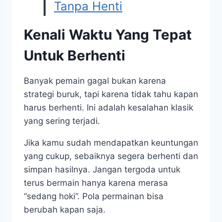
Tanpa Henti
Kenali Waktu Yang Tepat
Untuk Berhenti
Banyak pemain gagal bukan karena
strategi buruk, tapi karena tidak tahu kapan
harus berhenti. Ini adalah kesalahan klasik
yang sering terjadi.
Jika kamu sudah mendapatkan keuntungan
yang cukup, sebaiknya segera berhenti dan
simpan hasilnya. Jangan tergoda untuk
terus bermain hanya karena merasa
“sedang hoki”. Pola permainan bisa
berubah kapan saja.