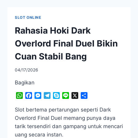
SLOT ONLINE
Rahasia Hoki Dark
Overlord Final Duel Bikin
Cuan Stabil Bang
04/17/2026
Bagikan
WhatsApp
Facebook
Messenger
Telegram
Skype
Line
X
Share
Slot bertema pertarungan seperti Dark
Overlord Final Duel memang punya daya
tarik tersendiri dan gampang untuk mencari
uang secara instan.