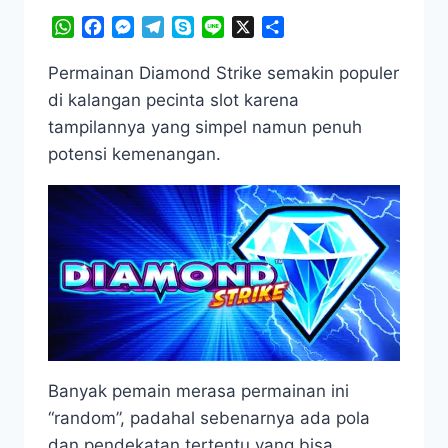
WhatsApp
Facebook
Messenger
Telegram
Skype
Line
X
Share
Permainan Diamond Strike semakin populer
di kalangan pecinta slot karena
tampilannya yang simpel namun penuh
potensi kemenangan.
Banyak pemain merasa permainan ini
“random”, padahal sebenarnya ada pola
dan pendekatan tertentu yang bisa