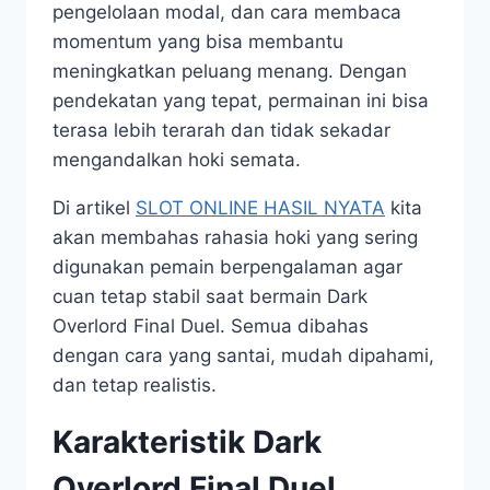
pengelolaan modal, dan cara membaca
momentum yang bisa membantu
meningkatkan peluang menang. Dengan
pendekatan yang tepat, permainan ini bisa
terasa lebih terarah dan tidak sekadar
mengandalkan hoki semata.
Di artikel
SLOT ONLINE HASIL NYATA
kita
akan membahas rahasia hoki yang sering
digunakan pemain berpengalaman agar
cuan tetap stabil saat bermain Dark
Overlord Final Duel. Semua dibahas
dengan cara yang santai, mudah dipahami,
dan tetap realistis.
Karakteristik Dark
Overlord Final Duel