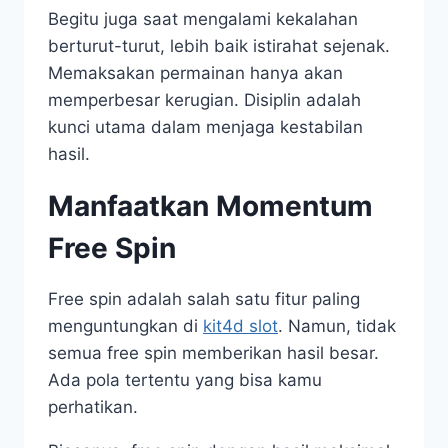
Begitu juga saat mengalami kekalahan
berturut-turut, lebih baik istirahat sejenak.
Memaksakan permainan hanya akan
memperbesar kerugian. Disiplin adalah
kunci utama dalam menjaga kestabilan
hasil.
Manfaatkan Momentum
Free Spin
Free spin adalah salah satu fitur paling
menguntungkan di
kit4d slot
. Namun, tidak
semua free spin memberikan hasil besar.
Ada pola tertentu yang bisa kamu
perhatikan.