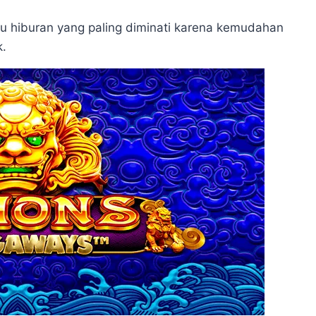
atu hiburan yang paling diminati karena kemudahan
k.