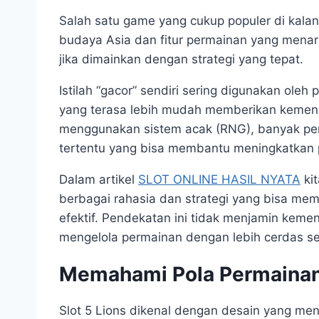
Salah satu game yang cukup populer di kala
budaya Asia dan fitur permainan yang menari
jika dimainkan dengan strategi yang tepat.
Istilah “gacor” sendiri sering digunakan ole
yang terasa lebih mudah memberikan kemen
menggunakan sistem acak (RNG), banyak pe
tertentu yang bisa membantu meningkatkan 
Dalam artikel
SLOT ONLINE HASIL NYATA
ki
berbagai rahasia dan strategi yang bisa me
efektif. Pendekatan ini tidak menjamin kem
mengelola permainan dengan lebih cerdas seh
Memahami Pola Permainan 
Slot 5 Lions dikenal dengan desain yang menari