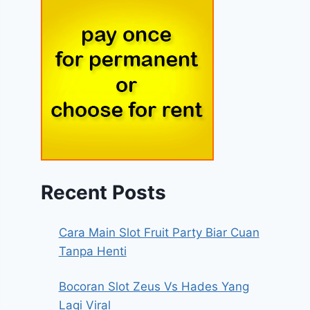
Recent Posts
Cara Main Slot Fruit Party Biar Cuan
Tanpa Henti
Bocoran Slot Zeus Vs Hades Yang
Lagi Viral