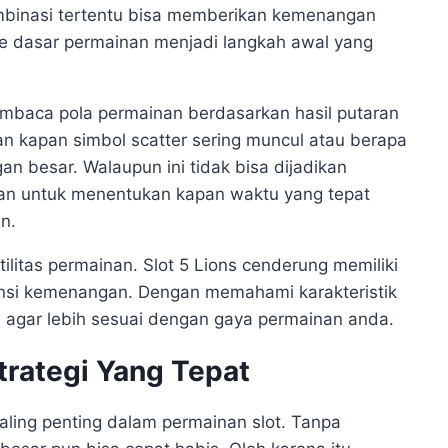
kombinasi tertentu bisa memberikan kemenangan
e dasar permainan menjadi langkah awal yang
aca pola permainan berdasarkan hasil putaran
 kapan simbol scatter sering muncul atau berapa
 besar. Walaupun ini tidak bisa dijadikan
akan untuk menentukan kapan waktu yang tepat
n.
tilitas permainan. Slot 5 Lions cenderung memiliki
uensi kemenangan. Dengan memahami karakteristik
n agar lebih sesuai dengan gaya permainan anda.
rategi Yang Tepat
aling penting dalam permainan slot. Tanpa