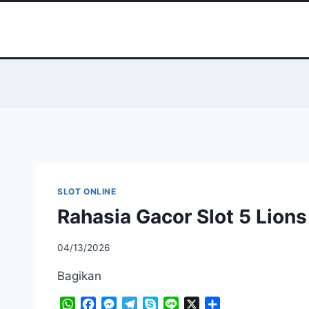
Skip
to
content
SLOT ONLINE
Rahasia Gacor Slot 5 Lions
04/13/2026
Bagikan
WhatsApp
Facebook
Messenger
Telegram
Skype
Line
X
Share