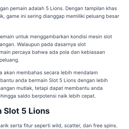
ngan pemain adalah 5 Lions. Dengan tampilan khas
k, game ini sering dianggap memiliki peluang besar
h pemain untuk menggambarkan kondisi mesin slot
angan. Walaupun pada dasarnya slot
main percaya bahwa ada pola dan kebiasaan
peluang.
ta akan membahas secara lebih mendalam
mbantu anda bermain Slot 5 Lions dengan lebih
enangan mutlak, tetapi dapat membantu anda
ingga saldo berpotensi naik lebih cepat.
Slot 5 Lions
k serta fitur seperti wild, scatter, dan free spins.