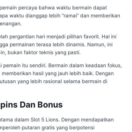
k pemain percaya bahwa waktu bermain dapat
pa waktu dianggap lebih “ramai” dan memberikan
menangan.
h pergantian hari menjadi pilihan favorit. Hal ini
ngga permainan terasa lebih dinamis. Namun, ini
, bukan faktor teknis yang pasti.
i pemain itu sendiri. Bermain dalam keadaan fokus,
n memberikan hasil yang jauh lebih baik. Dengan
utusan yang lebih rasional selama bermain di
Spins Dan Bonus
ik utama dalam Slot 5 Lions. Dengan mendapatkan
mperoleh putaran gratis yang berpotensi